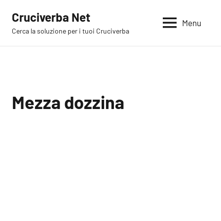
Vai
Cruciverba Net
al
Menu
Cerca la soluzione per i tuoi Cruciverba
contenuto
Mezza dozzina