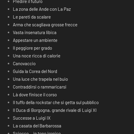
Predire il futuro
La zona delle Ande con La Paz
Le pareti da scalare
Arma che scagliava grosse frecce
Vasta insenatura libica
Appestare un ambiente
Il peggiore per grado
Una noce ricca di calorie
Canovaccio
Guida la Corea del Nord
Una luce che trapela nel buio
Contraddirsi o rammaricarsi
Là dove finisce il corso
Il tuffo della rockstar che si getta sul pubblico
Il Duca di Borgogna, grande rivale di Luigi XI
Successe a Luigi IX
La casata del Barbarossa
Sciocco… in tono ironico