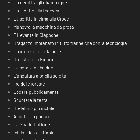
Un demi tra gli champagne
Un… detto alla tedesca
La scritta in cima alla Croce
Manovra la macchina da presa
É Levante in Giappone
Il ragazzo imbranato in tutto tranne che con la tecnologia
Un’irritazione della pelle
Il mestiere di Figaro
La sorella ne ha due
L’andatura a briglia sciolta
I re delle foreste
Lodare pubblicamente
Scuotere la testa
Il telefono più mobile
Andati… in poesia
La Scarlett attrice
Iniziali della Toffanin