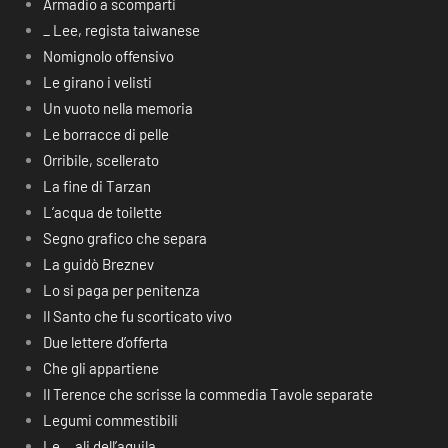
Armadio a scomparti
_ Lee, regista taiwanese
Nomignolo offensivo
Le girano i velisti
Un vuoto nella memoria
Le borracce di pelle
Orribile, scellerato
La fine di Tarzan
L’acqua de toilette
Segno grafico che separa
La guidò Breznev
Lo si paga per penitenza
Il Santo che fu scorticato vivo
Due lettere d’offerta
Che gli appartiene
Il Terence che scrisse la commedia Tavole separate
Legumi commestibili
Le… ali dell’aquila