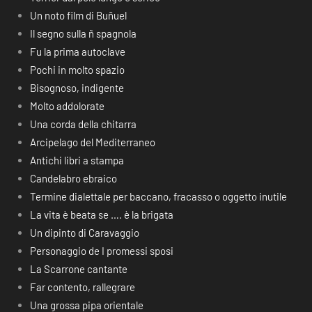
Un noto film di Buñuel
Il segno sulla ñ spagnola
Fu la prima autoclave
Pochi in molto spazio
Bisognoso, indigente
Molto addolorate
Una corda della chitarra
Arcipelago del Mediterraneo
Antichi libri a stampa
Candelabro ebraico
Termine dialettale per baccano, fracasso o oggetto inutile
La vita è beata se …. è la brigata
Un dipinto di Caravaggio
Personaggio de I promessi sposi
La Scarrone cantante
Far contento, rallegrare
Una grossa pipa orientale