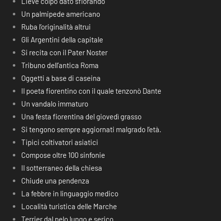
Lieve colpo dato sfiorando
Un palmipede americano
Ruba l’originalità altrui
Gli Argentini della capitale
Si recita con il Pater Noster
Tribuno dell’antica Roma
Oggetti a base di caseina
Il poeta fiorentino con il quale tenzonò Dante
Un vandalo immaturo
Una festa fiorentina del giovedì grasso
Si tengono sempre aggiornati malgrado l’età.
Tipici coltivatori asiatici
Compose oltre 100 sinfonie
Il sotterraneo della chiesa
Chiude una pendenza
La febbre in linguaggio medico
Località turistica delle Marche
Terrier dal pelo lungo e serico