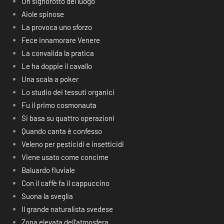
Un signorotto del luogo
Aiole spinose
La provoca uno sforzo
Fece innamorare Venere
La convalida la pratica
Le ha doppie il cavallo
Una scala a poker
Lo studio dei tessuti organici
Fu il primo cosmonauta
Si basa su quattro operazioni
Quando canta è confesso
Veleno per pesticidi e insetticidi
Viene usato come concime
Baluardo fluviale
Con il caffè fa il cappuccino
Suona la sveglia
Il grande naturalista svedese
Zona elevata dell’atmosfera