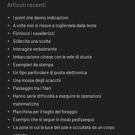
Articoli recenti
I point che danno indicazioni
A volte non si riesce a togliersela dalla testa
Fornisce i cavallerizzi
Sollecita una scelta
Interagire verbalmente
Imbarcazione cinese con le vele di stuoie
Esemplari da stampa
Un tipo particolare di posta elettronica
Una mossa degli scacchi
Passaggio tra i filari
Hanno serie difficoltà a eseguire le operazioni
matematiche
Macchina per il taglio del foraggio
Esempio che si segue in modo pedissequo
La zona in cui la luce del sole e occultata da un corpo