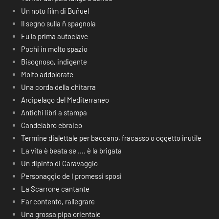
Un noto film di Buñuel
Il segno sulla ñ spagnola
Fu la prima autoclave
Pochi in molto spazio
Bisognoso, indigente
Molto addolorate
Una corda della chitarra
Arcipelago del Mediterraneo
Antichi libri a stampa
Candelabro ebraico
Termine dialettale per baccano, fracasso o oggetto inutile
La vita è beata se …. è la brigata
Un dipinto di Caravaggio
Personaggio de I promessi sposi
La Scarrone cantante
Far contento, rallegrare
Una grossa pipa orientale