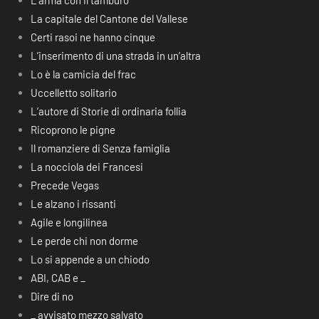
L’arma con il tamburo
La capitale del Cantone del Vallese
Certi rasoi ne hanno cinque
L’inserimento di una strada in un’altra
Lo è la camicia del frac
Uccelletto solitario
L’autore di Storie di ordinaria follia
Ricoprono le pigne
Il romanziere di Senza famiglia
La nocciola dei Francesi
Precede Vegas
Le alzano i rissanti
Agile e longilinea
Le perde chi non dorme
Lo si appende a un chiodo
ABI, CAB e _
Dire di no
_ avvisato mezzo salvato