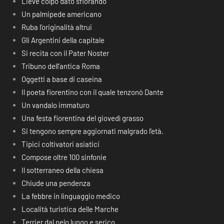
Lieve colpo dato sfiorando
Un palmipede americano
Ruba l’originalità altrui
Gli Argentini della capitale
Si recita con il Pater Noster
Tribuno dell’antica Roma
Oggetti a base di caseina
Il poeta fiorentino con il quale tenzonò Dante
Un vandalo immaturo
Una festa fiorentina del giovedì grasso
Si tengono sempre aggiornati malgrado l’età.
Tipici coltivatori asiatici
Compose oltre 100 sinfonie
Il sotterraneo della chiesa
Chiude una pendenza
La febbre in linguaggio medico
Località turistica delle Marche
Terrier dal pelo lungo e serico