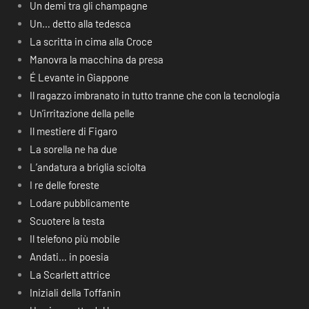
Un demi tra gli champagne
Un… detto alla tedesca
La scritta in cima alla Croce
Manovra la macchina da presa
É Levante in Giappone
Il ragazzo imbranato in tutto tranne che con la tecnologia
Un’irritazione della pelle
Il mestiere di Figaro
La sorella ne ha due
L’andatura a briglia sciolta
I re delle foreste
Lodare pubblicamente
Scuotere la testa
Il telefono più mobile
Andati… in poesia
La Scarlett attrice
Iniziali della Toffanin