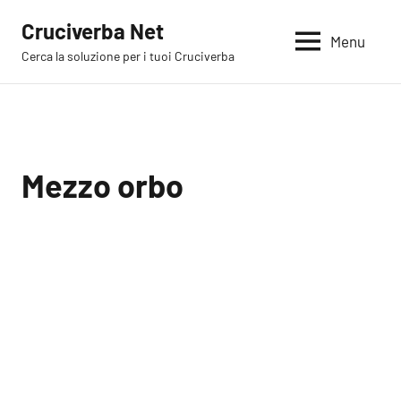
Vai
Cruciverba Net
al
Menu
Cerca la soluzione per i tuoi Cruciverba
contenuto
Mezzo orbo