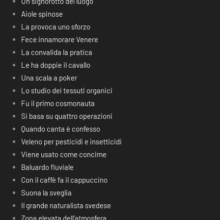
Un signorotto del luogo
Aiole spinose
La provoca uno sforzo
Fece innamorare Venere
La convalida la pratica
Le ha doppie il cavallo
Una scala a poker
Lo studio dei tessuti organici
Fu il primo cosmonauta
Si basa su quattro operazioni
Quando canta è confesso
Veleno per pesticidi e insetticidi
Viene usato come concime
Baluardo fluviale
Con il caffè fa il cappuccino
Suona la sveglia
Il grande naturalista svedese
Zona elevata dell’atmosfera