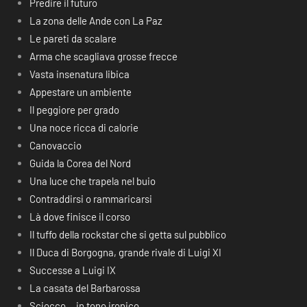
Predire il futuro
La zona delle Ande con La Paz
Le pareti da scalare
Arma che scagliava grosse frecce
Vasta insenatura libica
Appestare un ambiente
Il peggiore per grado
Una noce ricca di calorie
Canovaccio
Guida la Corea del Nord
Una luce che trapela nel buio
Contraddirsi o rammaricarsi
Là dove finisce il corso
Il tuffo della rockstar che si getta sul pubblico
Il Duca di Borgogna, grande rivale di Luigi XI
Successe a Luigi IX
La casata del Barbarossa
Sciocco… in tono ironico