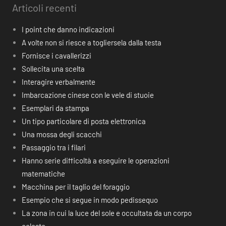
Articoli recenti
I point che danno indicazioni
A volte non si riesce a togliersela dalla testa
Fornisce i cavallerizzi
Sollecita una scelta
Interagire verbalmente
Imbarcazione cinese con le vele di stuoie
Esemplari da stampa
Un tipo particolare di posta elettronica
Una mossa degli scacchi
Passaggio tra i filari
Hanno serie difficoltà a eseguire le operazioni
matematiche
Macchina per il taglio del foraggio
Esempio che si segue in modo pedissequo
La zona in cui la luce del sole e occultata da un corpo