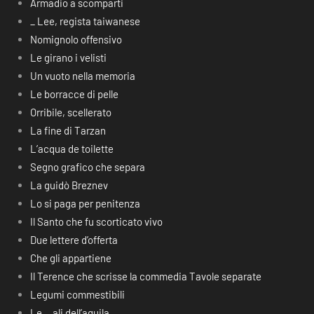
Armadio a scomparti
_ Lee, regista taiwanese
Nomignolo offensivo
Le girano i velisti
Un vuoto nella memoria
Le borracce di pelle
Orribile, scellerato
La fine di Tarzan
L’acqua de toilette
Segno grafico che separa
La guidò Breznev
Lo si paga per penitenza
Il Santo che fu scorticato vivo
Due lettere d’offerta
Che gli appartiene
Il Terence che scrisse la commedia Tavole separate
Legumi commestibili
Le… ali dell’aquila