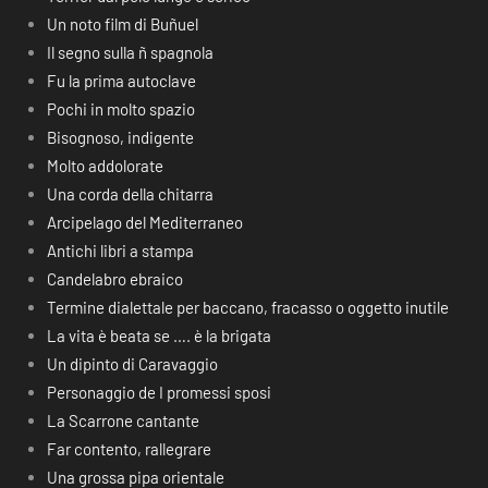
Un noto film di Buñuel
Il segno sulla ñ spagnola
Fu la prima autoclave
Pochi in molto spazio
Bisognoso, indigente
Molto addolorate
Una corda della chitarra
Arcipelago del Mediterraneo
Antichi libri a stampa
Candelabro ebraico
Termine dialettale per baccano, fracasso o oggetto inutile
La vita è beata se …. è la brigata
Un dipinto di Caravaggio
Personaggio de I promessi sposi
La Scarrone cantante
Far contento, rallegrare
Una grossa pipa orientale