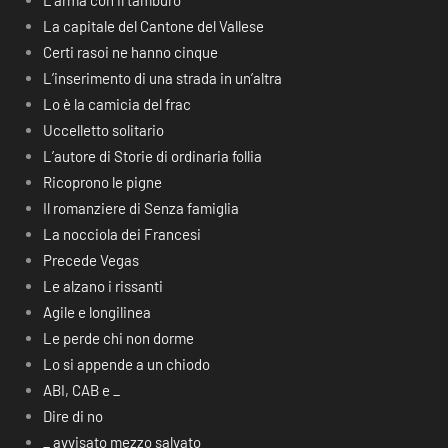
L’arma con il tamburo
La capitale del Cantone del Vallese
Certi rasoi ne hanno cinque
L’inserimento di una strada in un’altra
Lo è la camicia del frac
Uccelletto solitario
L’autore di Storie di ordinaria follia
Ricoprono le pigne
Il romanziere di Senza famiglia
La nocciola dei Francesi
Precede Vegas
Le alzano i rissanti
Agile e longilinea
Le perde chi non dorme
Lo si appende a un chiodo
ABI, CAB e _
Dire di no
_ avvisato mezzo salvato