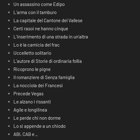
Un assassino come Edipo
L’arma con il tamburo
La capitale del Cantone del Vallese
Certi rasoi ne hanno cinque
L’inserimento di una strada in un’altra
Lo è la camicia del frac
Uccelletto solitario
L’autore di Storie di ordinaria follia
Ricoprono le pigne
Il romanziere di Senza famiglia
La nocciola dei Francesi
Precede Vegas
Le alzano i rissanti
Agile e longilinea
Le perde chi non dorme
Lo si appende a un chiodo
ABI, CAB e _