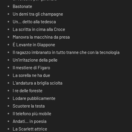
Bastonate
Un demi tra gli champagne
Un… detto alla tedesca
La scritta in cima alla Croce
Manovra la macchina da presa
É Levante in Giappone
Il ragazzo imbranato in tutto tranne che con la tecnologia
Un’irritazione della pelle
Il mestiere di Figaro
La sorella ne ha due
L’andatura a briglia sciolta
I re delle foreste
Lodare pubblicamente
Scuotere la testa
Il telefono più mobile
Andati… in poesia
La Scarlett attrice