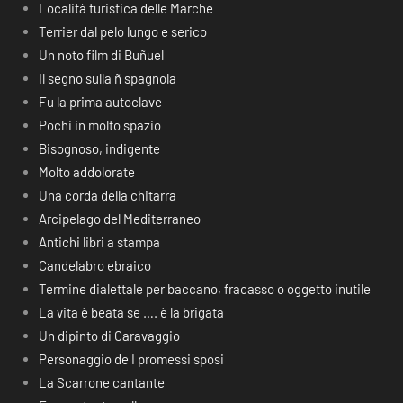
Località turistica delle Marche
Terrier dal pelo lungo e serico
Un noto film di Buñuel
Il segno sulla ñ spagnola
Fu la prima autoclave
Pochi in molto spazio
Bisognoso, indigente
Molto addolorate
Una corda della chitarra
Arcipelago del Mediterraneo
Antichi libri a stampa
Candelabro ebraico
Termine dialettale per baccano, fracasso o oggetto inutile
La vita è beata se …. è la brigata
Un dipinto di Caravaggio
Personaggio de I promessi sposi
La Scarrone cantante