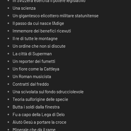
In Svizzera esercita il potere legislativo
Una scienza
Un gigantesco elicottero militare statunitense
Il passo da cui nasce l’Adige
Immemore dei benefici ricevuti
Il re di tutte le montagne
Un ordine che non si discute
La città di Superman
Un reporter dei fumetti
Un fiore come la Cattleya
Un Roman musicista
Contratti dal freddo
Una scivolata sul fondo sdrucciolevole
Teoria sull’origine delle specie
Butta i soldi dalla finestra
Fu a capo della Lega di Delo
Aiutò Gesù a portare la croce
Minerale che dà il rame