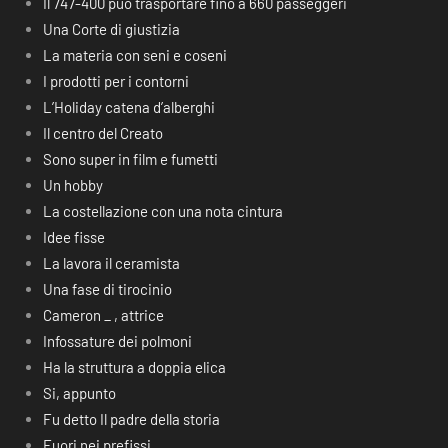
Il 747-400 può trasportare fino a 660 passeggeri
Una Corte di giustizia
La materia con seni e coseni
I prodotti per i contorni
L’Holiday catena d’alberghi
Il centro del Creato
Sono super in film e fumetti
Un hobby
La costellazione con una nota cintura
Idee fisse
La lavora il ceramista
Una fase di tirocinio
Cameron _ , attrice
Infossature dei polmoni
Ha la struttura a doppia elica
Si, appunto
Fu detto Il padre della storia
Fuori nei prefissi