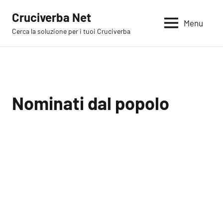
Vai
Cruciverba Net
al
Menu
Cerca la soluzione per i tuoi Cruciverba
contenuto
Nominati dal popolo