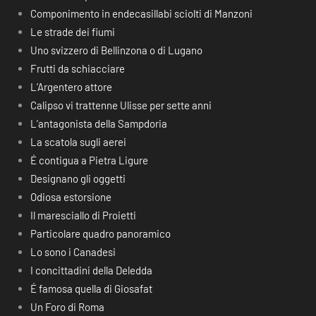
Componimento in endecasillabi sciolti di Manzoni
Le strade dei fiumi
Uno svizzero di Bellinzona o di Lugano
Frutti da schiacciare
L’Argentero attore
Calipso vi trattenne Ulisse per sette anni
L’antagonista della Sampdoria
La scatola sugli aerei
É contigua a Pietra Ligure
Designano gli oggetti
Odiosa estorsione
Il maresciallo di Proietti
Particolare quadro panoramico
Lo sono i Canadesi
I concittadini della Deledda
É famosa quella di Giosafat
Un Foro di Roma