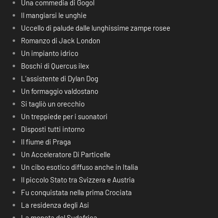
Una commedia di Gogol
Il mangiarsi le unghie
Uccello di palude dalle lunghissime zampe rosee
Romanzo di Jack London
Un impianto idrico
Boschi di Quercus ilex
L’assistente di Dylan Dog
Un formaggio valdostano
Si tagliò un orecchio
Un treppiede per i suonatori
Disposti tutti intorno
Il fiume di Praga
Un Acceleratore Di Particelle
Un cibo esotico diffuso anche in Italia
Il piccolo Stato tra Svizzera e Austria
Fu conquistata nella prima Crociata
La residenza degli Asi
La moneta del Sudafrica