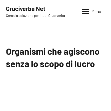
Vai
Cruciverba Net
al
Menu
Cerca la soluzione per i tuoi Cruciverba
contenuto
Organismi che agiscono
senza lo scopo di lucro