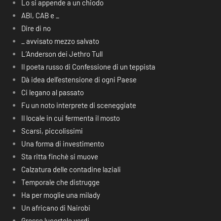
Lo si appende a un chiodo
ABI, CAB e _
Dire di no
_ avvisato mezzo salvato
L’Anderson dei Jethro Tull
Il poeta russo di Confessione di un teppista
Dà idea dell’estensione di ogni Paese
Ci legano al passato
Fu un noto interprete di sceneggiate
Il locale in cui fermenta il mosto
Scarsi, piccolissimi
Una forma di investimento
Sta ritta finchè si muove
Calzatura delle contadine laziali
Temporale che distrugge
Ha per moglie una milady
Un africano di Nairobi
Grosse lucertole verdi