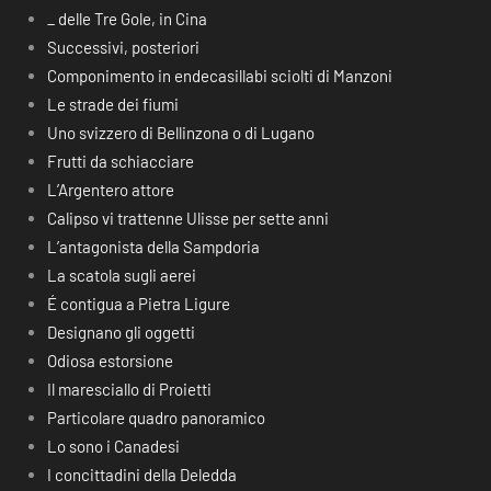
_ delle Tre Gole, in Cina
Successivi, posteriori
Componimento in endecasillabi sciolti di Manzoni
Le strade dei fiumi
Uno svizzero di Bellinzona o di Lugano
Frutti da schiacciare
L’Argentero attore
Calipso vi trattenne Ulisse per sette anni
L’antagonista della Sampdoria
La scatola sugli aerei
É contigua a Pietra Ligure
Designano gli oggetti
Odiosa estorsione
Il maresciallo di Proietti
Particolare quadro panoramico
Lo sono i Canadesi
I concittadini della Deledda