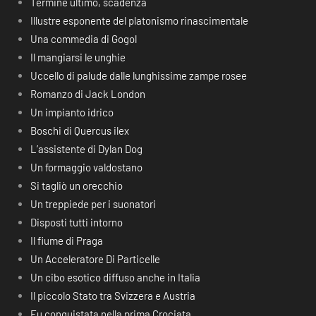
Termine ultimo, scadenza
Illustre esponente del platonismo rinascimentale
Una commedia di Gogol
Il mangiarsi le unghie
Uccello di palude dalle lunghissime zampe rosee
Romanzo di Jack London
Un impianto idrico
Boschi di Quercus ilex
L’assistente di Dylan Dog
Un formaggio valdostano
Si tagliò un orecchio
Un treppiede per i suonatori
Disposti tutti intorno
Il fiume di Praga
Un Acceleratore Di Particelle
Un cibo esotico diffuso anche in Italia
Il piccolo Stato tra Svizzera e Austria
Fu conquistata nella prima Crociata