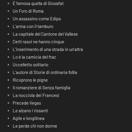
É famosa quella di Giosafat
Un Foro di Roma
Un assassino come Edipo
L’arma con il tamburo
La capitale del Cantone del Vallese
Certi rasoi ne hanno cinque
L’inserimento di una strada in un’altra
Lo è la camicia del frac
Uccelletto solitario
L’autore di Storie di ordinaria follia
Ricoprono le pigne
Il romanziere di Senza famiglia
La nocciola dei Francesi
Precede Vegas
Le alzano i rissanti
Agile e longilinea
Le perde chi non dorme