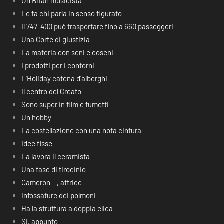
Un Brian musicista
Le fa chi parla in senso figurato
Il 747-400 può trasportare fino a 660 passeggeri
Una Corte di giustizia
La materia con seni e coseni
I prodotti per i contorni
L’Holiday catena d’alberghi
Il centro del Creato
Sono super in film e fumetti
Un hobby
La costellazione con una nota cintura
Idee fisse
La lavora il ceramista
Una fase di tirocinio
Cameron _ , attrice
Infossature dei polmoni
Ha la struttura a doppia elica
Si, appunto