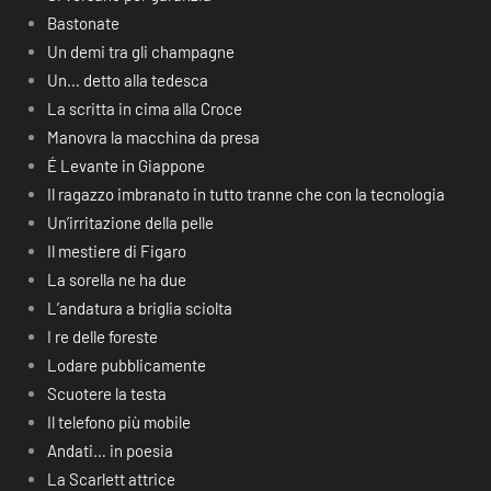
Bastonate
Un demi tra gli champagne
Un… detto alla tedesca
La scritta in cima alla Croce
Manovra la macchina da presa
É Levante in Giappone
Il ragazzo imbranato in tutto tranne che con la tecnologia
Un’irritazione della pelle
Il mestiere di Figaro
La sorella ne ha due
L’andatura a briglia sciolta
I re delle foreste
Lodare pubblicamente
Scuotere la testa
Il telefono più mobile
Andati… in poesia
La Scarlett attrice