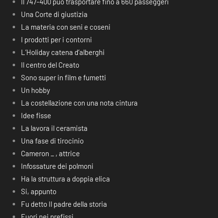
Il 747-400 può trasportare fino a 660 passeggeri
Una Corte di giustizia
La materia con seni e coseni
I prodotti per i contorni
L’Holiday catena d’alberghi
Il centro del Creato
Sono super in film e fumetti
Un hobby
La costellazione con una nota cintura
Idee fisse
La lavora il ceramista
Una fase di tirocinio
Cameron _ , attrice
Infossature dei polmoni
Ha la struttura a doppia elica
Si, appunto
Fu detto Il padre della storia
Fuori nei prefissi