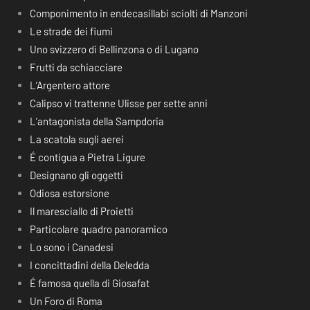
Componimento in endecasillabi sciolti di Manzoni
Le strade dei fiumi
Uno svizzero di Bellinzona o di Lugano
Frutti da schiacciare
L’Argentero attore
Calipso vi trattenne Ulisse per sette anni
L’antagonista della Sampdoria
La scatola sugli aerei
É contigua a Pietra Ligure
Designano gli oggetti
Odiosa estorsione
Il maresciallo di Proietti
Particolare quadro panoramico
Lo sono i Canadesi
I concittadini della Deledda
É famosa quella di Giosafat
Un Foro di Roma