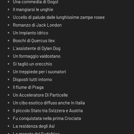
Una commedia di Gogol
Il mangiarsi le unghie
Uccello di palude dalle lunghissime zampe rosee
Romanzo di Jack London
Un impianto idrico
Boschi di Quercus ilex
L’assistente di Dylan Dog
Un formaggio valdostano
Si tagliò un orecchio
Un treppiede per i suonatori
Disposti tutti intorno
Il fiume di Praga
Un Acceleratore Di Particelle
Un cibo esotico diffuso anche in Italia
Il piccolo Stato tra Svizzera e Austria
Fu conquistata nella prima Crociata
La residenza degli Asi
La moneta del Sudafrica