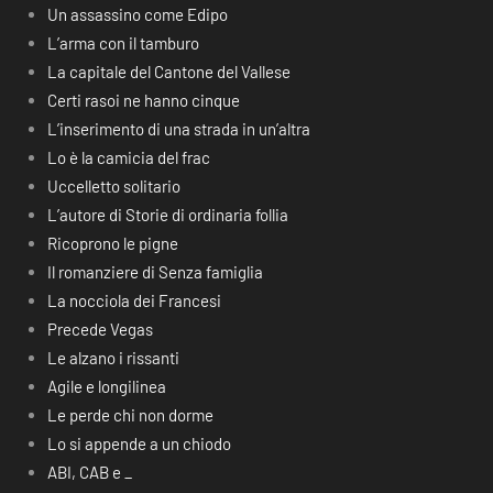
Un assassino come Edipo
L’arma con il tamburo
La capitale del Cantone del Vallese
Certi rasoi ne hanno cinque
L’inserimento di una strada in un’altra
Lo è la camicia del frac
Uccelletto solitario
L’autore di Storie di ordinaria follia
Ricoprono le pigne
Il romanziere di Senza famiglia
La nocciola dei Francesi
Precede Vegas
Le alzano i rissanti
Agile e longilinea
Le perde chi non dorme
Lo si appende a un chiodo
ABI, CAB e _