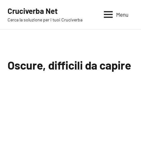
Vai
Cruciverba Net
al
Menu
Cerca la soluzione per i tuoi Cruciverba
contenuto
Oscure, difficili da capire