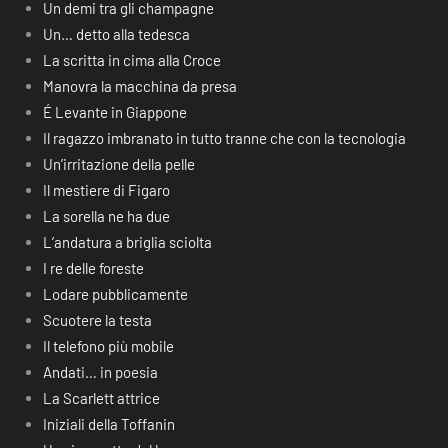
Un demi tra gli champagne
Un… detto alla tedesca
La scritta in cima alla Croce
Manovra la macchina da presa
É Levante in Giappone
Il ragazzo imbranato in tutto tranne che con la tecnologia
Un’irritazione della pelle
Il mestiere di Figaro
La sorella ne ha due
L’andatura a briglia sciolta
I re delle foreste
Lodare pubblicamente
Scuotere la testa
Il telefono più mobile
Andati… in poesia
La Scarlett attrice
Iniziali della Toffanin