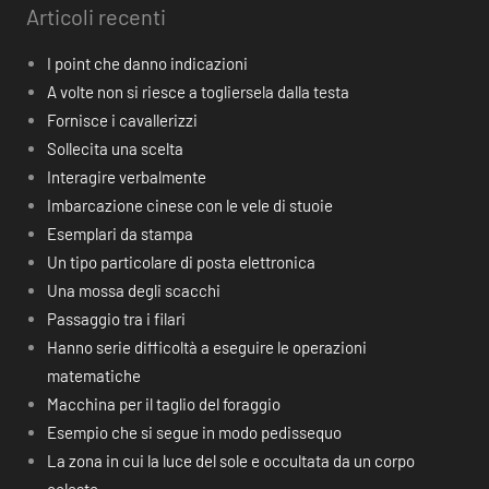
Articoli recenti
I point che danno indicazioni
A volte non si riesce a togliersela dalla testa
Fornisce i cavallerizzi
Sollecita una scelta
Interagire verbalmente
Imbarcazione cinese con le vele di stuoie
Esemplari da stampa
Un tipo particolare di posta elettronica
Una mossa degli scacchi
Passaggio tra i filari
Hanno serie difficoltà a eseguire le operazioni
matematiche
Macchina per il taglio del foraggio
Esempio che si segue in modo pedissequo
La zona in cui la luce del sole e occultata da un corpo