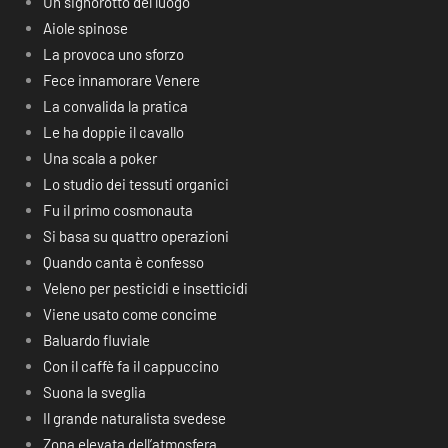
Un signorotto del luogo
Aiole spinose
La provoca uno sforzo
Fece innamorare Venere
La convalida la pratica
Le ha doppie il cavallo
Una scala a poker
Lo studio dei tessuti organici
Fu il primo cosmonauta
Si basa su quattro operazioni
Quando canta è confesso
Veleno per pesticidi e insetticidi
Viene usato come concime
Baluardo fluviale
Con il caffè fa il cappuccino
Suona la sveglia
Il grande naturalista svedese
Zona elevata dell’atmosfera