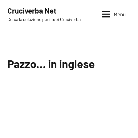
Vai
Cruciverba Net
al
Menu
Cerca la soluzione per i tuoi Cruciverba
contenuto
Pazzo… in inglese