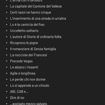
L’arma con il tamburo
La capitale del Cantone del Vallese
Certi rasoi ne hanno cinque
L’inserimento di una strada in un’altra
Lo è la camicia del frac
Uccelletto solitario
L’autore di Storie di ordinaria follia
Ricoprono le pigne
Il romanziere di Senza famiglia
La nocciola dei Francesi
Precede Vegas
Le alzano i rissanti
Agile e longilinea
Le perde chi non dorme
Lo si appende a un chiodo
ABI, CAB e _
Dire di no
_ avvisato mezzo salvato