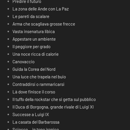
Predire il futuro
La zona delle Ande con La Paz
Le pareti da scalare
Arma che scagliava grosse frecce
Vasta insenatura libica
Appestare un ambiente
Il peggiore per grado
Una noce ricca di calorie
Canovaccio
Guida la Corea del Nord
Una luce che trapela nel buio
Contraddirsi o rammaricarsi
Là dove finisce il corso
Il tuffo della rockstar che si getta sul pubblico
Il Duca di Borgogna, grande rivale di Luigi XI
Successe a Luigi IX
La casata del Barbarossa
Sciocco… in tono ironico