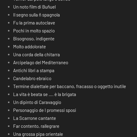
Un noto film di Buñuel
Il segno sulla ñ spagnola
Fu la prima autoclave
Pochi in molto spazio
Bisognoso, indigente
Molto addolorate
Una corda della chitarra
Arcipelago del Mediterraneo
Antichi libri a stampa
Candelabro ebraico
Termine dialettale per baccano, fracasso o oggetto inutile
La vita è beata se …. è la brigata
Un dipinto di Caravaggio
Personaggio de I promessi sposi
La Scarrone cantante
Far contento, rallegrare
Una grossa pipa orientale