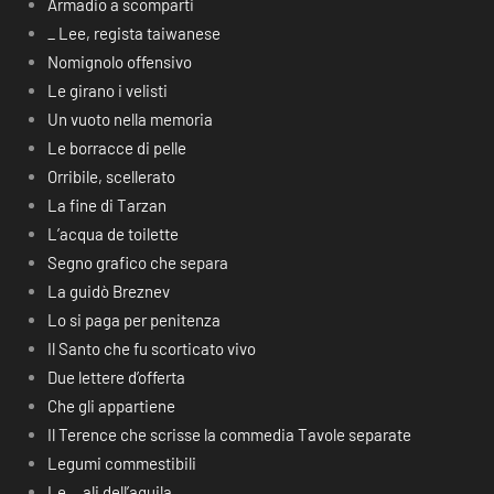
Armadio a scomparti
_ Lee, regista taiwanese
Nomignolo offensivo
Le girano i velisti
Un vuoto nella memoria
Le borracce di pelle
Orribile, scellerato
La fine di Tarzan
L’acqua de toilette
Segno grafico che separa
La guidò Breznev
Lo si paga per penitenza
Il Santo che fu scorticato vivo
Due lettere d’offerta
Che gli appartiene
Il Terence che scrisse la commedia Tavole separate
Legumi commestibili
Le… ali dell’aquila