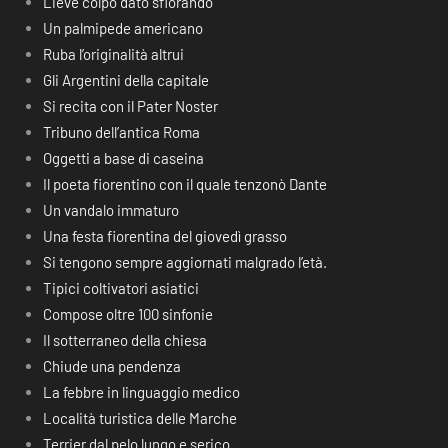
Lieve colpo dato sfiorando
Un palmipede americano
Ruba l’originalità altrui
Gli Argentini della capitale
Si recita con il Pater Noster
Tribuno dell’antica Roma
Oggetti a base di caseina
Il poeta fiorentino con il quale tenzonò Dante
Un vandalo immaturo
Una festa fiorentina del giovedì grasso
Si tengono sempre aggiornati malgrado l’età.
Tipici coltivatori asiatici
Compose oltre 100 sinfonie
Il sotterraneo della chiesa
Chiude una pendenza
La febbre in linguaggio medico
Località turistica delle Marche
Terrier dal pelo lungo e serico