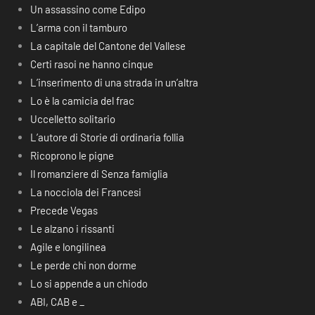
Un assassino come Edipo
L’arma con il tamburo
La capitale del Cantone del Vallese
Certi rasoi ne hanno cinque
L’inserimento di una strada in un’altra
Lo è la camicia del frac
Uccelletto solitario
L’autore di Storie di ordinaria follia
Ricoprono le pigne
Il romanziere di Senza famiglia
La nocciola dei Francesi
Precede Vegas
Le alzano i rissanti
Agile e longilinea
Le perde chi non dorme
Lo si appende a un chiodo
ABI, CAB e _