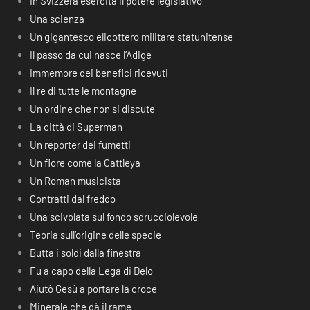
In Svizzera esercita il potere legislativo
Una scienza
Un gigantesco elicottero militare statunitense
Il passo da cui nasce l’Adige
Immemore dei benefici ricevuti
Il re di tutte le montagne
Un ordine che non si discute
La città di Superman
Un reporter dei fumetti
Un fiore come la Cattleya
Un Roman musicista
Contratti dal freddo
Una scivolata sul fondo sdrucciolevole
Teoria sull’origine delle specie
Butta i soldi dalla finestra
Fu a capo della Lega di Delo
Aiutò Gesù a portare la croce
Minerale che dà il rame