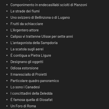
Componimento in endecasillabi sciolti di Manzoni
Le strade dei fiumi
Uno svizzero di Bellinzona o di Lugano
Frutti da schiacciare
L’Argentero attore
Calipso vi trattenne Ulisse per sette anni
L’antagonista della Sampdoria
La scatola sugli aerei
É contigua a Pietra Ligure
Designano gli oggetti
Odiosa estorsione
Il maresciallo di Proietti
Particolare quadro panoramico
Lo sono i Canadesi
I concittadini della Deledda
É famosa quella di Giosafat
Un Foro di Roma