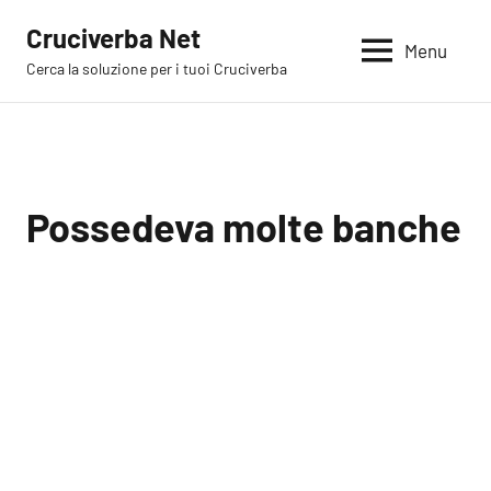
Vai
Cruciverba Net
al
Menu
Cerca la soluzione per i tuoi Cruciverba
contenuto
Possedeva molte banche