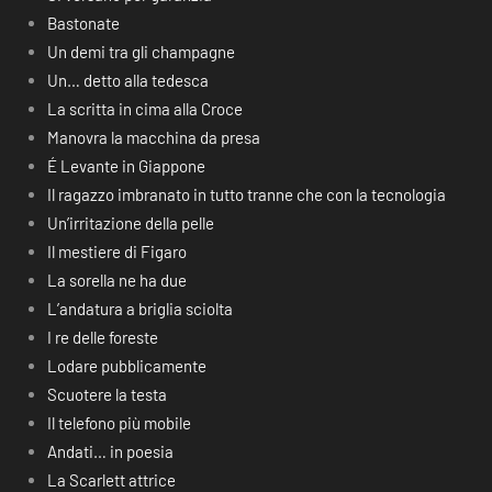
Bastonate
Un demi tra gli champagne
Un… detto alla tedesca
La scritta in cima alla Croce
Manovra la macchina da presa
É Levante in Giappone
Il ragazzo imbranato in tutto tranne che con la tecnologia
Un’irritazione della pelle
Il mestiere di Figaro
La sorella ne ha due
L’andatura a briglia sciolta
I re delle foreste
Lodare pubblicamente
Scuotere la testa
Il telefono più mobile
Andati… in poesia
La Scarlett attrice