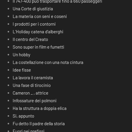
Il 747-400 può trasportare fino a 660 passeggeri
Una Corte di giustizia
La materia con seni e coseni
I prodotti per i contorni
L’Holiday catena d’alberghi
Il centro del Creato
Sono super in film e fumetti
Un hobby
La costellazione con una nota cintura
Idee fisse
La lavora il ceramista
Una fase di tirocinio
Cameron _ , attrice
Infossature dei polmoni
Ha la struttura a doppia elica
Si, appunto
Fu detto Il padre della storia
Fuori nei prefissi