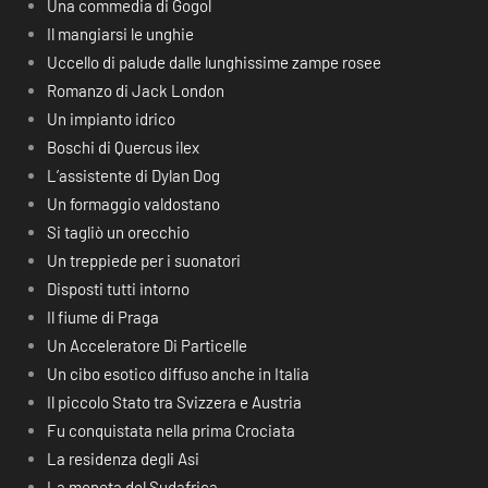
Una commedia di Gogol
Il mangiarsi le unghie
Uccello di palude dalle lunghissime zampe rosee
Romanzo di Jack London
Un impianto idrico
Boschi di Quercus ilex
L’assistente di Dylan Dog
Un formaggio valdostano
Si tagliò un orecchio
Un treppiede per i suonatori
Disposti tutti intorno
Il fiume di Praga
Un Acceleratore Di Particelle
Un cibo esotico diffuso anche in Italia
Il piccolo Stato tra Svizzera e Austria
Fu conquistata nella prima Crociata
La residenza degli Asi
La moneta del Sudafrica