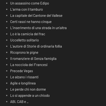
Un assassino come Edipo
L’arma con il tamburo
La capitale del Cantone del Vallese
Certi rasoi ne hanno cinque
L’inserimento di una strada in un’altra
Lo è la camicia del frac
Uccelletto solitario
L’autore di Storie di ordinaria follia
Ricoprono le pigne
Il romanziere di Senza famiglia
La nocciola dei Francesi
Precede Vegas
Le alzano i rissanti
Agile e longilinea
Le perde chi non dorme
Lo si appende a un chiodo
ABI, CAB e _