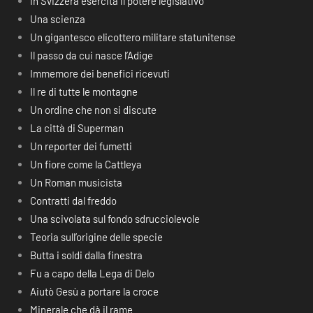
In Svizzera esercita il potere legislativo
Una scienza
Un gigantesco elicottero militare statunitense
Il passo da cui nasce l’Adige
Immemore dei benefici ricevuti
Il re di tutte le montagne
Un ordine che non si discute
La città di Superman
Un reporter dei fumetti
Un fiore come la Cattleya
Un Roman musicista
Contratti dal freddo
Una scivolata sul fondo sdrucciolevole
Teoria sull’origine delle specie
Butta i soldi dalla finestra
Fu a capo della Lega di Delo
Aiutò Gesù a portare la croce
Minerale che dà il rame