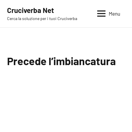
Vai
Cruciverba Net
al
Menu
Cerca la soluzione per i tuoi Cruciverba
contenuto
Precede l’imbiancatura