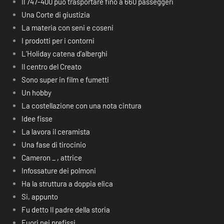
Il 747-400 può trasportare fino a 660 passeggeri
Una Corte di giustizia
La materia con seni e coseni
I prodotti per i contorni
L’Holiday catena d’alberghi
Il centro del Creato
Sono super in film e fumetti
Un hobby
La costellazione con una nota cintura
Idee fisse
La lavora il ceramista
Una fase di tirocinio
Cameron _ , attrice
Infossature dei polmoni
Ha la struttura a doppia elica
Si, appunto
Fu detto Il padre della storia
Fuori nei prefissi