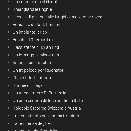
Una commedia di Gogol
Il mangiarsi le unghie
Uccello di palude dalle lunghissime zampe rosee
Romanzo di Jack London
Un impianto idrico
Boschi di Quercus ilex
L’assistente di Dylan Dog
Un formaggio valdostano
Si tagliò un orecchio
Un treppiede per i suonatori
Disposti tutti intorno
Il fiume di Praga
Un Acceleratore Di Particelle
Un cibo esotico diffuso anche in Italia
Il piccolo Stato tra Svizzera e Austria
Fu conquistata nella prima Crociata
La residenza degli Asi
La moneta del Sudafrica