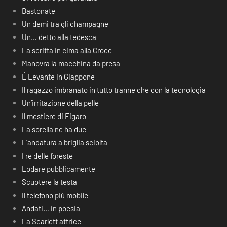
Bastonate
Un demi tra gli champagne
Un… detto alla tedesca
La scritta in cima alla Croce
Manovra la macchina da presa
É Levante in Giappone
Il ragazzo imbranato in tutto tranne che con la tecnologia
Un’irritazione della pelle
Il mestiere di Figaro
La sorella ne ha due
L’andatura a briglia sciolta
I re delle foreste
Lodare pubblicamente
Scuotere la testa
Il telefono più mobile
Andati… in poesia
La Scarlett attrice