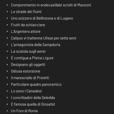
Componimento in endecasillabi sciolti di Manzoni
Le strade dei fiumi
Uno svizzero di Bellinzona o di Lugano
Frutti da schiacciare
L’Argentero attore
Calipso vi trattenne Ulisse per sette anni
L’antagonista della Sampdoria
La scatola sugli aerei
É contigua a Pietra Ligure
Designano gli oggetti
Odiosa estorsione
Il maresciallo di Proietti
Particolare quadro panoramico
Lo sono i Canadesi
I concittadini della Deledda
É famosa quella di Giosafat
Un Foro di Roma