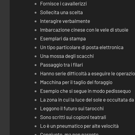
Fornisce i cavallerizzi
Sollecita una scelta
Interagire verbalmente
Imbarcazione cinese con le vele di stuoie
Esemplari da stampa
Un tipo particolare di posta elettronica
Una mossa degli scacchi
Passaggio tra i filari
Hanno serie difficoltà a eseguire le operaz
Macchina per il taglio del foraggio
Esempio che si segue in modo pedissequo
La zona in cui la luce del sole e occultata d
Leggono il futuro sui tarocchi
Sono scritti sui copioni teatrali
Lo è un pneumatico per alte velocità
Congiunto, ma non parente