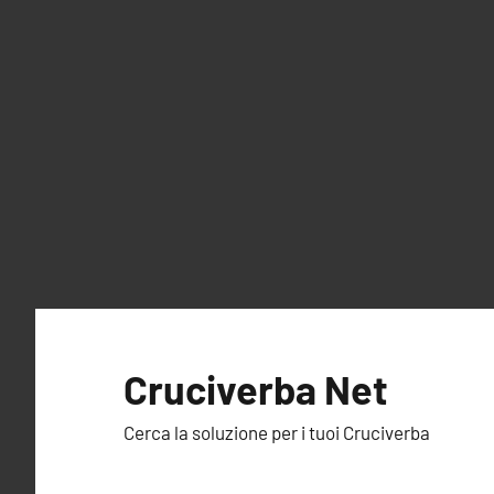
Vai
al
Cruciverba Net
contenuto
Cerca la soluzione per i tuoi Cruciverba