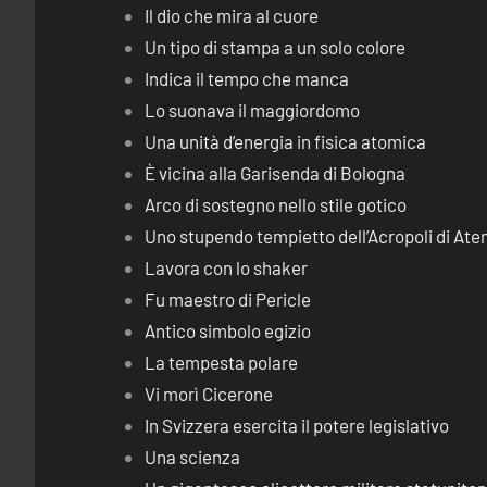
Il dio che mira al cuore
Un tipo di stampa a un solo colore
Indica il tempo che manca
Lo suonava il maggiordomo
Una unità d’energia in fisica atomica
È vicina alla Garisenda di Bologna
Arco di sostegno nello stile gotico
Uno stupendo tempietto dell’Acropoli di Ate
Lavora con lo shaker
Fu maestro di Pericle
Antico simbolo egizio
La tempesta polare
Vi morì Cicerone
In Svizzera esercita il potere legislativo
Una scienza