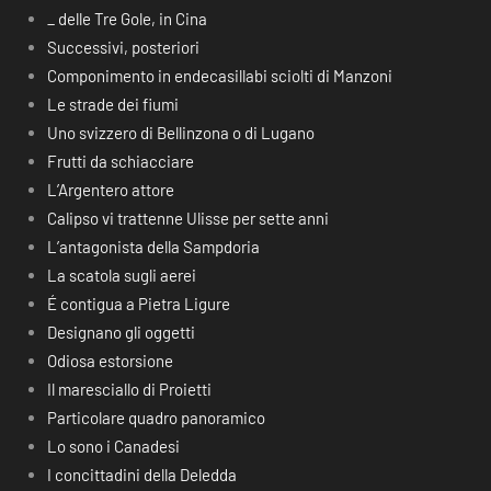
_ delle Tre Gole, in Cina
Successivi, posteriori
Componimento in endecasillabi sciolti di Manzoni
Le strade dei fiumi
Uno svizzero di Bellinzona o di Lugano
Frutti da schiacciare
L’Argentero attore
Calipso vi trattenne Ulisse per sette anni
L’antagonista della Sampdoria
La scatola sugli aerei
É contigua a Pietra Ligure
Designano gli oggetti
Odiosa estorsione
Il maresciallo di Proietti
Particolare quadro panoramico
Lo sono i Canadesi
I concittadini della Deledda