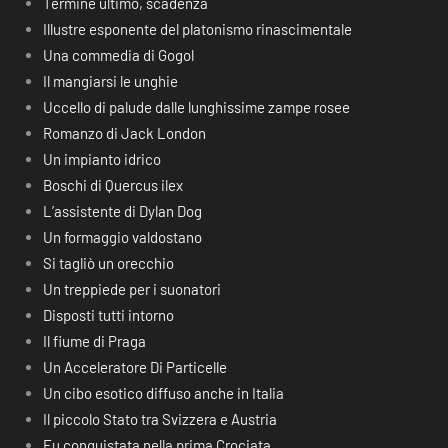
Termine ultimo, scadenza
Illustre esponente del platonismo rinascimentale
Una commedia di Gogol
Il mangiarsi le unghie
Uccello di palude dalle lunghissime zampe rosee
Romanzo di Jack London
Un impianto idrico
Boschi di Quercus ilex
L’assistente di Dylan Dog
Un formaggio valdostano
Si tagliò un orecchio
Un treppiede per i suonatori
Disposti tutti intorno
Il fiume di Praga
Un Acceleratore Di Particelle
Un cibo esotico diffuso anche in Italia
Il piccolo Stato tra Svizzera e Austria
Fu conquistata nella prima Crociata