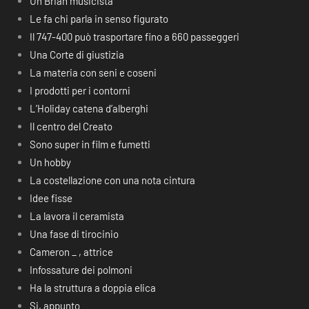
Un Brian musicista
Le fa chi parla in senso figurato
Il 747-400 può trasportare fino a 660 passeggeri
Una Corte di giustizia
La materia con seni e coseni
I prodotti per i contorni
L’Holiday catena d’alberghi
Il centro del Creato
Sono super in film e fumetti
Un hobby
La costellazione con una nota cintura
Idee fisse
La lavora il ceramista
Una fase di tirocinio
Cameron _ , attrice
Infossature dei polmoni
Ha la struttura a doppia elica
Si, appunto