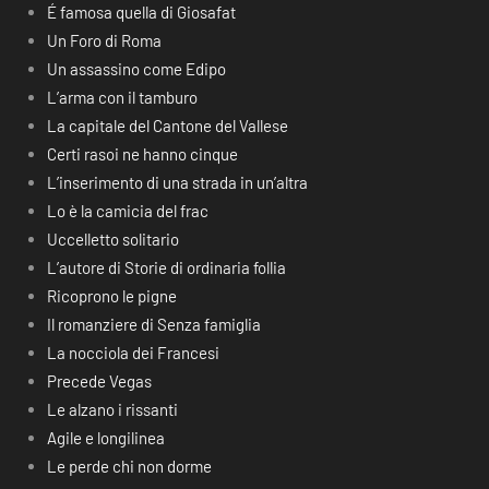
É famosa quella di Giosafat
Un Foro di Roma
Un assassino come Edipo
L’arma con il tamburo
La capitale del Cantone del Vallese
Certi rasoi ne hanno cinque
L’inserimento di una strada in un’altra
Lo è la camicia del frac
Uccelletto solitario
L’autore di Storie di ordinaria follia
Ricoprono le pigne
Il romanziere di Senza famiglia
La nocciola dei Francesi
Precede Vegas
Le alzano i rissanti
Agile e longilinea
Le perde chi non dorme