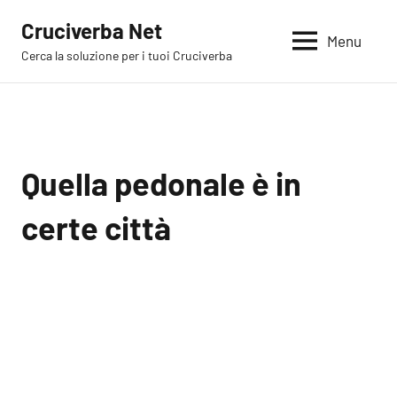
Vai
Cruciverba Net
al
Menu
Cerca la soluzione per i tuoi Cruciverba
contenuto
Quella pedonale è in
certe città