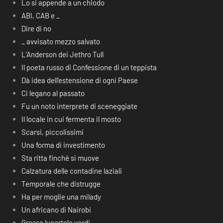
Lo si appende a un chiodo
ABI, CAB e _
Dire di no
_ avvisato mezzo salvato
L’Anderson dei Jethro Tull
Il poeta russo di Confessione di un teppista
Dà idea dell’estensione di ogni Paese
Ci legano al passato
Fu un noto interprete di sceneggiate
Il locale in cui fermenta il mosto
Scarsi, piccolissimi
Una forma di investimento
Sta ritta finchè si muove
Calzatura delle contadine laziali
Temporale che distrugge
Ha per moglie una milady
Un africano di Nairobi
Grosse lucertole verdi