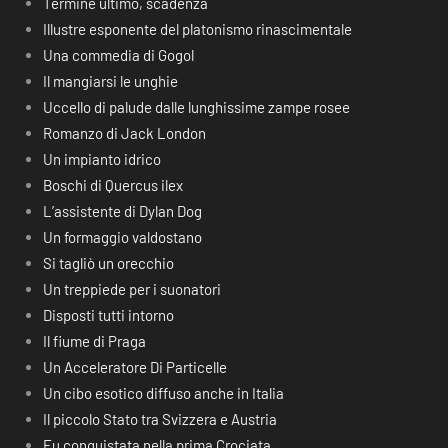
Termine ultimo, scadenza
Illustre esponente del platonismo rinascimentale
Una commedia di Gogol
Il mangiarsi le unghie
Uccello di palude dalle lunghissime zampe rosee
Romanzo di Jack London
Un impianto idrico
Boschi di Quercus ilex
L’assistente di Dylan Dog
Un formaggio valdostano
Si tagliò un orecchio
Un treppiede per i suonatori
Disposti tutti intorno
Il fiume di Praga
Un Acceleratore Di Particelle
Un cibo esotico diffuso anche in Italia
Il piccolo Stato tra Svizzera e Austria
Fu conquistata nella prima Crociata