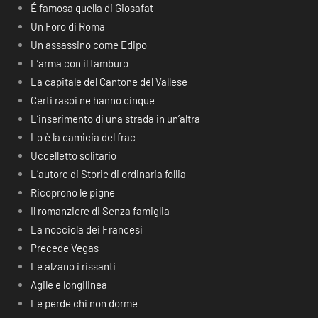
É famosa quella di Giosafat
Un Foro di Roma
Un assassino come Edipo
L’arma con il tamburo
La capitale del Cantone del Vallese
Certi rasoi ne hanno cinque
L’inserimento di una strada in un’altra
Lo è la camicia del frac
Uccelletto solitario
L’autore di Storie di ordinaria follia
Ricoprono le pigne
Il romanziere di Senza famiglia
La nocciola dei Francesi
Precede Vegas
Le alzano i rissanti
Agile e longilinea
Le perde chi non dorme