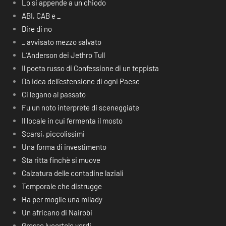
Lo si appende a un chiodo
ABI, CAB e _
Dire di no
_ avvisato mezzo salvato
L’Anderson dei Jethro Tull
Il poeta russo di Confessione di un teppista
Dà idea dell’estensione di ogni Paese
Ci legano al passato
Fu un noto interprete di sceneggiate
Il locale in cui fermenta il mosto
Scarsi, piccolissimi
Una forma di investimento
Sta ritta finchè si muove
Calzatura delle contadine laziali
Temporale che distrugge
Ha per moglie una milady
Un africano di Nairobi
Grosse lucertole verdi