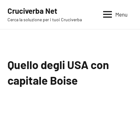
Vai
Cruciverba Net
al
Menu
Cerca la soluzione per i tuoi Cruciverba
contenuto
Quello degli USA con
capitale Boise