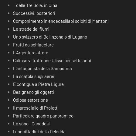
_ delle Tre Gole, in Cina
Successivi, posteriori
Componimento in endecasillabi sciolti di Manzoni
Le strade dei fiumi
Uno svizzero di Bellinzona o di Lugano
Frutti da schiacciare
L’Argentero attore
Calipso vi trattenne Ulisse per sette anni
L’antagonista della Sampdoria
La scatola sugli aerei
É contigua a Pietra Ligure
Designano gli oggetti
Odiosa estorsione
Il maresciallo di Proietti
Particolare quadro panoramico
Lo sono i Canadesi
I concittadini della Deledda