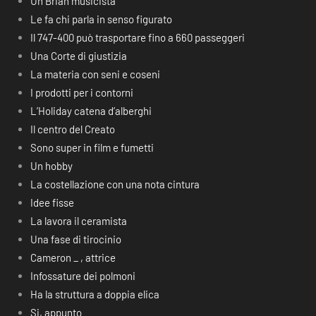
Un Brian musicista
Le fa chi parla in senso figurato
Il 747-400 può trasportare fino a 660 passeggeri
Una Corte di giustizia
La materia con seni e coseni
I prodotti per i contorni
L’Holiday catena d’alberghi
Il centro del Creato
Sono super in film e fumetti
Un hobby
La costellazione con una nota cintura
Idee fisse
La lavora il ceramista
Una fase di tirocinio
Cameron _ , attrice
Infossature dei polmoni
Ha la struttura a doppia elica
Si, appunto