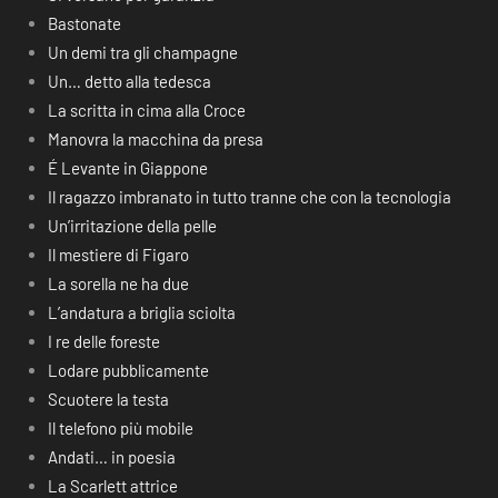
Bastonate
Un demi tra gli champagne
Un… detto alla tedesca
La scritta in cima alla Croce
Manovra la macchina da presa
É Levante in Giappone
Il ragazzo imbranato in tutto tranne che con la tecnologia
Un’irritazione della pelle
Il mestiere di Figaro
La sorella ne ha due
L’andatura a briglia sciolta
I re delle foreste
Lodare pubblicamente
Scuotere la testa
Il telefono più mobile
Andati… in poesia
La Scarlett attrice