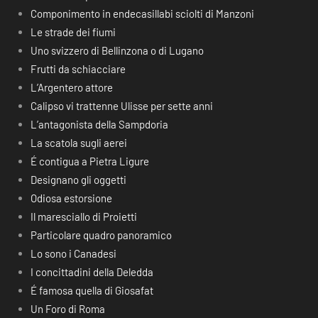
Componimento in endecasillabi sciolti di Manzoni
Le strade dei fiumi
Uno svizzero di Bellinzona o di Lugano
Frutti da schiacciare
L’Argentero attore
Calipso vi trattenne Ulisse per sette anni
L’antagonista della Sampdoria
La scatola sugli aerei
É contigua a Pietra Ligure
Designano gli oggetti
Odiosa estorsione
Il maresciallo di Proietti
Particolare quadro panoramico
Lo sono i Canadesi
I concittadini della Deledda
É famosa quella di Giosafat
Un Foro di Roma