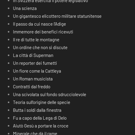
In Svizzera esercita il potere legislativo
Una scienza
Un gigantesco elicottero militare statunitense
Il passo da cui nasce l’Adige
Immemore dei benefici ricevuti
Il re di tutte le montagne
Un ordine che non si discute
La città di Superman
Un reporter dei fumetti
Un fiore come la Cattleya
Un Roman musicista
Contratti dal freddo
Una scivolata sul fondo sdrucciolevole
Teoria sull’origine delle specie
Butta i soldi dalla finestra
Fu a capo della Lega di Delo
Aiutò Gesù a portare la croce
Minerale che dà il rame