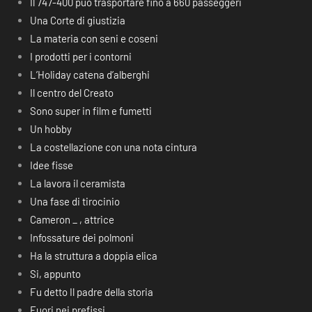
Il 747-400 può trasportare fino a 660 passeggeri
Una Corte di giustizia
La materia con seni e coseni
I prodotti per i contorni
L’Holiday catena d’alberghi
Il centro del Creato
Sono super in film e fumetti
Un hobby
La costellazione con una nota cintura
Idee fisse
La lavora il ceramista
Una fase di tirocinio
Cameron _ , attrice
Infossature dei polmoni
Ha la struttura a doppia elica
Si, appunto
Fu detto Il padre della storia
Fuori nei prefissi