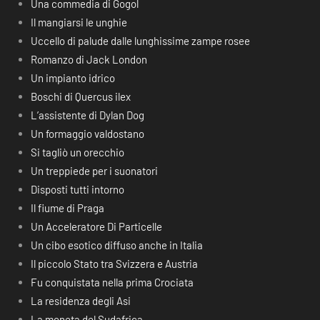
Una commedia di Gogol
Il mangiarsi le unghie
Uccello di palude dalle lunghissime zampe rosee
Romanzo di Jack London
Un impianto idrico
Boschi di Quercus ilex
L’assistente di Dylan Dog
Un formaggio valdostano
Si tagliò un orecchio
Un treppiede per i suonatori
Disposti tutti intorno
Il fiume di Praga
Un Acceleratore Di Particelle
Un cibo esotico diffuso anche in Italia
Il piccolo Stato tra Svizzera e Austria
Fu conquistata nella prima Crociata
La residenza degli Asi
La moneta del Sudafrica