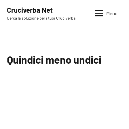
Vai
Cruciverba Net
al
Menu
Cerca la soluzione per i tuoi Cruciverba
contenuto
Quindici meno undici