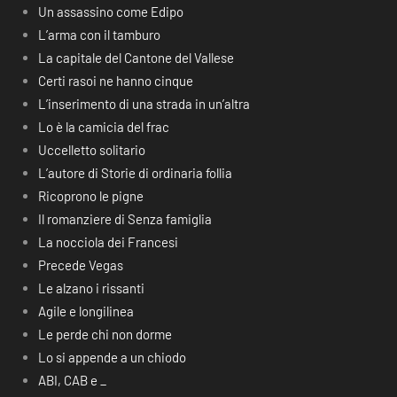
Un assassino come Edipo
L’arma con il tamburo
La capitale del Cantone del Vallese
Certi rasoi ne hanno cinque
L’inserimento di una strada in un’altra
Lo è la camicia del frac
Uccelletto solitario
L’autore di Storie di ordinaria follia
Ricoprono le pigne
Il romanziere di Senza famiglia
La nocciola dei Francesi
Precede Vegas
Le alzano i rissanti
Agile e longilinea
Le perde chi non dorme
Lo si appende a un chiodo
ABI, CAB e _