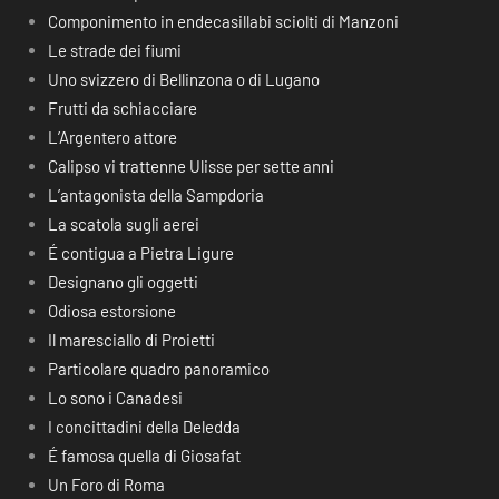
Componimento in endecasillabi sciolti di Manzoni
Le strade dei fiumi
Uno svizzero di Bellinzona o di Lugano
Frutti da schiacciare
L’Argentero attore
Calipso vi trattenne Ulisse per sette anni
L’antagonista della Sampdoria
La scatola sugli aerei
É contigua a Pietra Ligure
Designano gli oggetti
Odiosa estorsione
Il maresciallo di Proietti
Particolare quadro panoramico
Lo sono i Canadesi
I concittadini della Deledda
É famosa quella di Giosafat
Un Foro di Roma