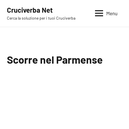
Vai
Cruciverba Net
al
Menu
Cerca la soluzione per i tuoi Cruciverba
contenuto
Scorre nel Parmense