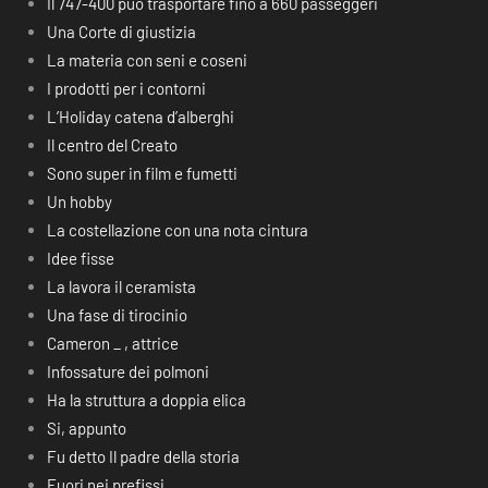
Il 747-400 può trasportare fino a 660 passeggeri
Una Corte di giustizia
La materia con seni e coseni
I prodotti per i contorni
L’Holiday catena d’alberghi
Il centro del Creato
Sono super in film e fumetti
Un hobby
La costellazione con una nota cintura
Idee fisse
La lavora il ceramista
Una fase di tirocinio
Cameron _ , attrice
Infossature dei polmoni
Ha la struttura a doppia elica
Si, appunto
Fu detto Il padre della storia
Fuori nei prefissi