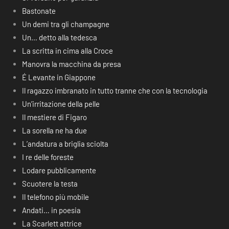
Bastonate
Un demi tra gli champagne
Un… detto alla tedesca
La scritta in cima alla Croce
Manovra la macchina da presa
É Levante in Giappone
Il ragazzo imbranato in tutto tranne che con la tecnologia
Un’irritazione della pelle
Il mestiere di Figaro
La sorella ne ha due
L’andatura a briglia sciolta
I re delle foreste
Lodare pubblicamente
Scuotere la testa
Il telefono più mobile
Andati… in poesia
La Scarlett attrice