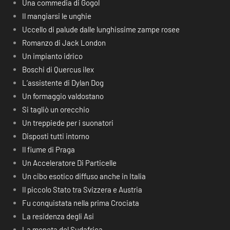
Una commedia di Gogol
Il mangiarsi le unghie
Uccello di palude dalle lunghissime zampe rosee
Romanzo di Jack London
Un impianto idrico
Boschi di Quercus ilex
L’assistente di Dylan Dog
Un formaggio valdostano
Si tagliò un orecchio
Un treppiede per i suonatori
Disposti tutti intorno
Il fiume di Praga
Un Acceleratore Di Particelle
Un cibo esotico diffuso anche in Italia
Il piccolo Stato tra Svizzera e Austria
Fu conquistata nella prima Crociata
La residenza degli Asi
La moneta del Sudafrica