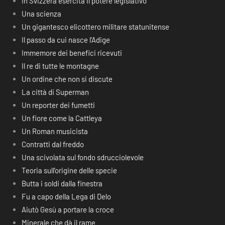
In Svizzera esercita il potere legislativo
Una scienza
Un gigantesco elicottero militare statunitense
Il passo da cui nasce l’Adige
Immemore dei benefici ricevuti
Il re di tutte le montagne
Un ordine che non si discute
La città di Superman
Un reporter dei fumetti
Un fiore come la Cattleya
Un Roman musicista
Contratti dal freddo
Una scivolata sul fondo sdrucciolevole
Teoria sull’origine delle specie
Butta i soldi dalla finestra
Fu a capo della Lega di Delo
Aiutò Gesù a portare la croce
Minerale che dà il rame