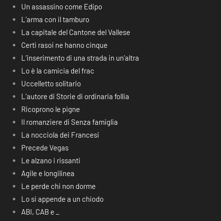
Un assassino come Edipo
L’arma con il tamburo
La capitale del Cantone del Vallese
Certi rasoi ne hanno cinque
L’inserimento di una strada in un’altra
Lo è la camicia del frac
Uccelletto solitario
L’autore di Storie di ordinaria follia
Ricoprono le pigne
Il romanziere di Senza famiglia
La nocciola dei Francesi
Precede Vegas
Le alzano i rissanti
Agile e longilinea
Le perde chi non dorme
Lo si appende a un chiodo
ABI, CAB e _