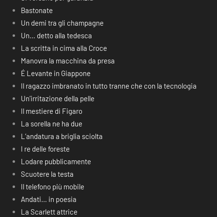
Bastonate
Un demi tra gli champagne
Un… detto alla tedesca
La scritta in cima alla Croce
Manovra la macchina da presa
É Levante in Giappone
Il ragazzo imbranato in tutto tranne che con la tecnologia
Un’irritazione della pelle
Il mestiere di Figaro
La sorella ne ha due
L’andatura a briglia sciolta
I re delle foreste
Lodare pubblicamente
Scuotere la testa
Il telefono più mobile
Andati… in poesia
La Scarlett attrice