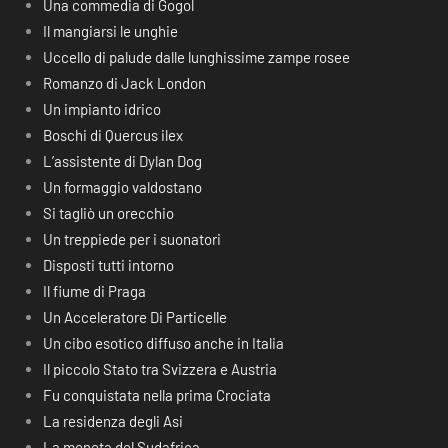
Una commedia di Gogol
Il mangiarsi le unghie
Uccello di palude dalle lunghissime zampe rosee
Romanzo di Jack London
Un impianto idrico
Boschi di Quercus ilex
L’assistente di Dylan Dog
Un formaggio valdostano
Si tagliò un orecchio
Un treppiede per i suonatori
Disposti tutti intorno
Il fiume di Praga
Un Acceleratore Di Particelle
Un cibo esotico diffuso anche in Italia
Il piccolo Stato tra Svizzera e Austria
Fu conquistata nella prima Crociata
La residenza degli Asi
La moneta del Sudafrica