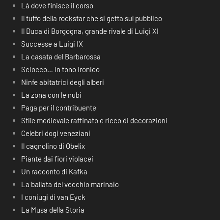
Là dove finisce il corso
Il tuffo della rockstar che si getta sul pubblico
Il Duca di Borgogna, grande rivale di Luigi XI
Successe a Luigi IX
La casata del Barbarossa
Sciocco… in tono ironico
Ninfe abitatrici degli alberi
La zona con le nubi
Paga per il contribuente
Stile medievale raffinato e ricco di decorazioni
Celebri dogi veneziani
Il cagnolino di Obelix
Piante dai fiori violacei
Un racconto di Kafka
La ballata del vecchio marinaio
I coniugi di van Eyck
La Musa della Storia