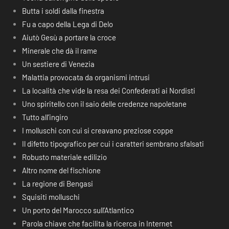
Butta i soldi dalla finestra
Fu a capo della Lega di Delo
Aiutò Gesù a portare la croce
Minerale che dà il rame
Un sestiere di Venezia
Malattia provocata da organismi intrusi
La località che vide la resa dei Confederati ai Nordisti
Uno spiritello con il saio delle credenze napoletane
Tutto all’ingiro
I molluschi con cui si creavano preziose coppe
Il difetto tipografico per cui i caratteri sembrano sfalsati
Robusto materiale edilizio
Altro nome del fischione
La regione di Bengasi
Squisiti molluschi
Un porto del Marocco sull’Atlantico
Parola chiave che facilita la ricerca in Internet