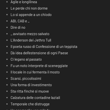
Agile e longilinea
Le perde chi non dorme
Lo si appende a un chiodo
ABI, CAB e _
Dire di no
_ avvisato mezzo salvato
L’Anderson dei Jethro Tull
Il poeta russo di Confessione di un teppista
Dà idea dell’estensione di ogni Paese
Ci legano al passato
Fu un noto interprete di sceneggiate
Il locale in cui fermenta il mosto
Scarsi, piccolissimi
Una forma di investimento
Sta ritta finchè si muove
Calzatura delle contadine laziali
Temporale che distrugge