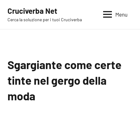
Vai
Cruciverba Net
al
Menu
Cerca la soluzione per i tuoi Cruciverba
contenuto
Sgargiante come certe
tinte nel gergo della
moda