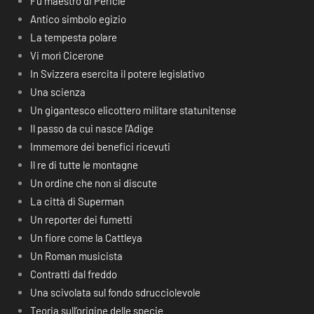
Fu maestro di Pericle
Antico simbolo egizio
La tempesta polare
Vi morì Cicerone
In Svizzera esercita il potere legislativo
Una scienza
Un gigantesco elicottero militare statunitense
Il passo da cui nasce l’Adige
Immemore dei benefici ricevuti
Il re di tutte le montagne
Un ordine che non si discute
La città di Superman
Un reporter dei fumetti
Un fiore come la Cattleya
Un Roman musicista
Contratti dal freddo
Una scivolata sul fondo sdrucciolevole
Teoria sull’origine delle specie