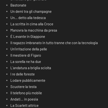
Bastonate
Un demi tra gli champagne
Un… detto alla tedesca
La scritta in cima alla Croce
Manovra la macchina da presa
É Levante in Giappone
Il ragazzo imbranato in tutto tranne che con la tecnologia
Un’irritazione della pelle
Il mestiere di Figaro
La sorella ne ha due
L’andatura a briglia sciolta
I re delle foreste
Lodare pubblicamente
Scuotere la testa
Il telefono più mobile
Andati… in poesia
La Scarlett attrice