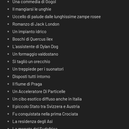
Una commedia di Gogol
Il mangiarsi le unghie
Uccello di palude dalle lunghissime zampe rosee
Romanzo di Jack London
Un impianto idrico
Boschi di Quercus ilex
L’assistente di Dylan Dog
Un formaggio valdostano
Si tagliò un orecchio
Un treppiede per i suonatori
Disposti tutti intorno
Il fiume di Praga
Un Acceleratore Di Particelle
Un cibo esotico diffuso anche in Italia
Il piccolo Stato tra Svizzera e Austria
Fu conquistata nella prima Crociata
La residenza degli Asi
La moneta del Sudafrica