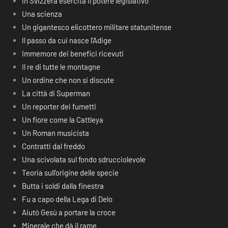
In Svizzera esercita il potere legislativo
Una scienza
Un gigantesco elicottero militare statunitense
Il passo da cui nasce l’Adige
Immemore dei benefici ricevuti
Il re di tutte le montagne
Un ordine che non si discute
La città di Superman
Un reporter dei fumetti
Un fiore come la Cattleya
Un Roman musicista
Contratti dal freddo
Una scivolata sul fondo sdrucciolevole
Teoria sull’origine delle specie
Butta i soldi dalla finestra
Fu a capo della Lega di Delo
Aiutò Gesù a portare la croce
Minerale che dà il rame