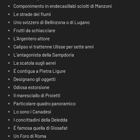
Componimento in endecasillabi sciolti di Manzoni
Le strade dei fiumi
Uno svizzero di Bellinzona o di Lugano
Frutti da schiacciare
L’Argentero attore
Calipso vi trattenne Ulisse per sette anni
L’antagonista della Sampdoria
La scatola sugli aerei
É contigua a Pietra Ligure
Designano gli oggetti
Odiosa estorsione
Il maresciallo di Proietti
Particolare quadro panoramico
Lo sono i Canadesi
I concittadini della Deledda
É famosa quella di Giosafat
Un Foro di Roma