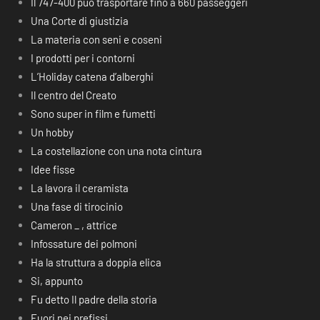
Il 747-400 può trasportare fino a 660 passeggeri
Una Corte di giustizia
La materia con seni e coseni
I prodotti per i contorni
L’Holiday catena d’alberghi
Il centro del Creato
Sono super in film e fumetti
Un hobby
La costellazione con una nota cintura
Idee fisse
La lavora il ceramista
Una fase di tirocinio
Cameron _ , attrice
Infossature dei polmoni
Ha la struttura a doppia elica
Si, appunto
Fu detto Il padre della storia
Fuori nei prefissi