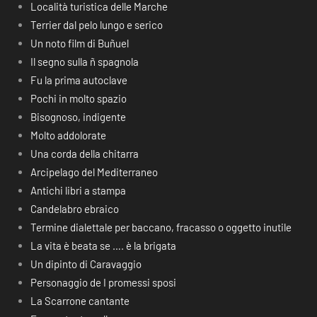
Località turistica delle Marche
Terrier dal pelo lungo e serico
Un noto film di Buñuel
Il segno sulla ñ spagnola
Fu la prima autoclave
Pochi in molto spazio
Bisognoso, indigente
Molto addolorate
Una corda della chitarra
Arcipelago del Mediterraneo
Antichi libri a stampa
Candelabro ebraico
Termine dialettale per baccano, fracasso o oggetto inutile
La vita è beata se …. è la brigata
Un dipinto di Caravaggio
Personaggio de I promessi sposi
La Scarrone cantante