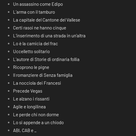
Un assassino come Edipo
L’arma con il tamburo
La capitale del Cantone del Vallese
Certi rasoi ne hanno cinque
L’inserimento di una strada in un’altra
Lo è la camicia del frac
Uccelletto solitario
L’autore di Storie di ordinaria follia
Ricoprono le pigne
Il romanziere di Senza famiglia
La nocciola dei Francesi
Precede Vegas
Le alzano i rissanti
Agile e longilinea
Le perde chi non dorme
Lo si appende a un chiodo
ABI, CAB e _