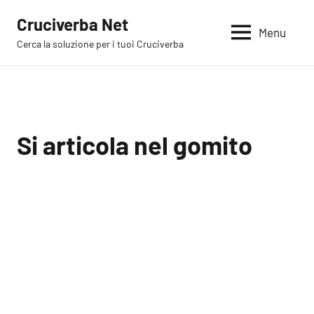
Vai
Cruciverba Net
al
Menu
Cerca la soluzione per i tuoi Cruciverba
contenuto
Si articola nel gomito