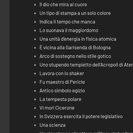
Il dio che mira al cuore
Un tipo di stampa a un solo colore
Indica il tempo che manca
Lo suonava il maggiordomo
Una unità d’energia in fisica atomica
È vicina alla Garisenda di Bologna
Arco di sostegno nello stile gotico
Uno stupendo tempietto dell’Acropoli di Ate
Lavora con lo shaker
Fu maestro di Pericle
Antico simbolo egizio
La tempesta polare
Vi morì Cicerone
In Svizzera esercita il potere legislativo
Una scienza