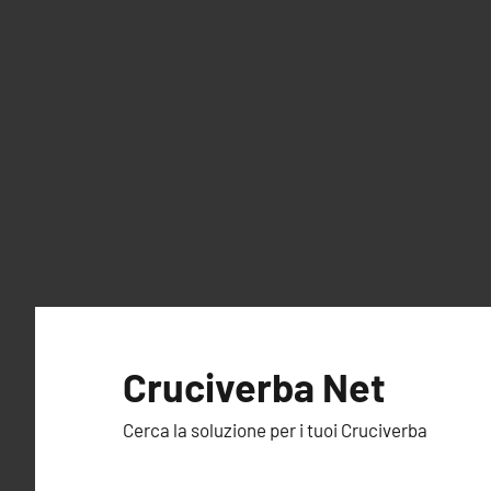
Vai
al
Cruciverba Net
contenuto
Cerca la soluzione per i tuoi Cruciverba