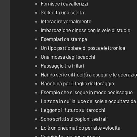
Fornisce i cavallerizzi
Sollecita una scelta
Interagire verbalmente
Imbarcazione cinese con le vele di stuoie
Esemplari da stampa
Un tipo particolare di posta elettronica
Una mossa degli scacchi
Passaggio tra i filari
Hanno serie difficoltà a eseguire le operaz
Macchina per il taglio del foraggio
Esempio che si segue in modo pedissequo
La zona in cui la luce del sole e occultata d
Leggono il futuro sui tarocchi
Sono scritti sui copioni teatrali
Lo è un pneumatico per alte velocità
Congiunto, ma non parente