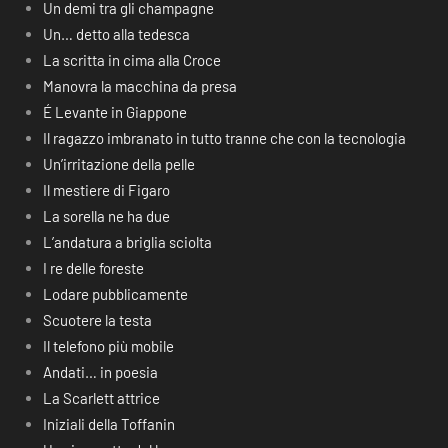
Un demi tra gli champagne
Un… detto alla tedesca
La scritta in cima alla Croce
Manovra la macchina da presa
É Levante in Giappone
Il ragazzo imbranato in tutto tranne che con la tecnologia
Un’irritazione della pelle
Il mestiere di Figaro
La sorella ne ha due
L’andatura a briglia sciolta
I re delle foreste
Lodare pubblicamente
Scuotere la testa
Il telefono più mobile
Andati… in poesia
La Scarlett attrice
Iniziali della Toffanin