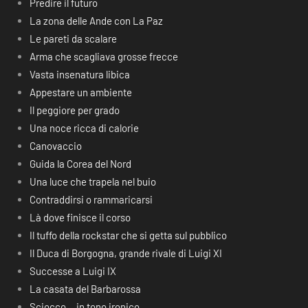
Predire il futuro
La zona delle Ande con La Paz
Le pareti da scalare
Arma che scagliava grosse frecce
Vasta insenatura libica
Appestare un ambiente
Il peggiore per grado
Una noce ricca di calorie
Canovaccio
Guida la Corea del Nord
Una luce che trapela nel buio
Contraddirsi o rammaricarsi
Là dove finisce il corso
Il tuffo della rockstar che si getta sul pubblico
Il Duca di Borgogna, grande rivale di Luigi XI
Successe a Luigi IX
La casata del Barbarossa
Sciocco… in tono ironico