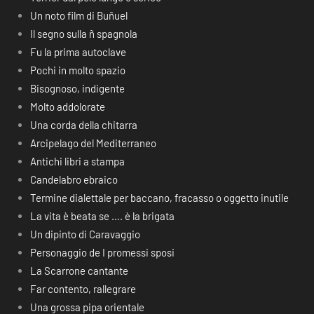
Un noto film di Buñuel
Il segno sulla ñ spagnola
Fu la prima autoclave
Pochi in molto spazio
Bisognoso, indigente
Molto addolorate
Una corda della chitarra
Arcipelago del Mediterraneo
Antichi libri a stampa
Candelabro ebraico
Termine dialettale per baccano, fracasso o oggetto inutile
La vita è beata se …. è la brigata
Un dipinto di Caravaggio
Personaggio de I promessi sposi
La Scarrone cantante
Far contento, rallegrare
Una grossa pipa orientale