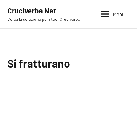
Vai
Cruciverba Net
al
Menu
Cerca la soluzione per i tuoi Cruciverba
contenuto
Si fratturano