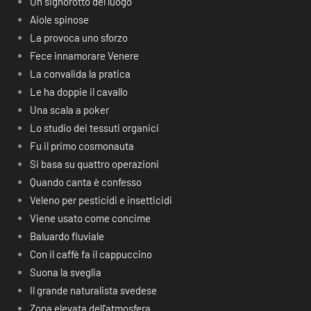
Un signorotto del luogo
Aiole spinose
La provoca uno sforzo
Fece innamorare Venere
La convalida la pratica
Le ha doppie il cavallo
Una scala a poker
Lo studio dei tessuti organici
Fu il primo cosmonauta
Si basa su quattro operazioni
Quando canta è confesso
Veleno per pesticidi e insetticidi
Viene usato come concime
Baluardo fluviale
Con il caffè fa il cappuccino
Suona la sveglia
Il grande naturalista svedese
Zona elevata dell’atmosfera