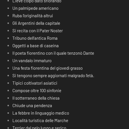
Lieve colpo dato sfiorando
Un palmipede americano
Ruba l’originalità altrui
Gli Argentini della capitale
Si recita con il Pater Noster
Tribuno dell’antica Roma
Oggetti a base di caseina
Il poeta fiorentino con il quale tenzonò Dante
Un vandalo immaturo
Una festa fiorentina del giovedì grasso
Si tengono sempre aggiornati malgrado l’età.
Tipici coltivatori asiatici
Compose oltre 100 sinfonie
Il sotterraneo della chiesa
Chiude una pendenza
La febbre in linguaggio medico
Località turistica delle Marche
Terrier dal pelo lungo e serico