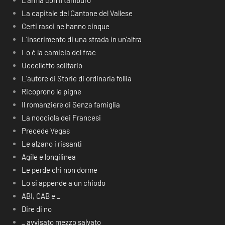
L’arma con il tamburo
La capitale del Cantone del Vallese
Certi rasoi ne hanno cinque
L’inserimento di una strada in un’altra
Lo è la camicia del frac
Uccelletto solitario
L’autore di Storie di ordinaria follia
Ricoprono le pigne
Il romanziere di Senza famiglia
La nocciola dei Francesi
Precede Vegas
Le alzano i rissanti
Agile e longilinea
Le perde chi non dorme
Lo si appende a un chiodo
ABI, CAB e _
Dire di no
_ avvisato mezzo salvato