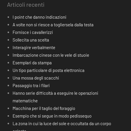
Articoli recenti
I point che danno indicazioni
A volte non si riesce a togliersela dalla testa
Fornisce i cavallerizzi
Sollecita una scelta
Interagire verbalmente
Imbarcazione cinese con le vele di stuoie
Esemplari da stampa
Un tipo particolare di posta elettronica
Una mossa degli scacchi
Passaggio tra i filari
Hanno serie difficoltà a eseguire le operazioni
matematiche
Macchina per il taglio del foraggio
Esempio che si segue in modo pedissequo
La zona in cui la luce del sole e occultata da un corpo