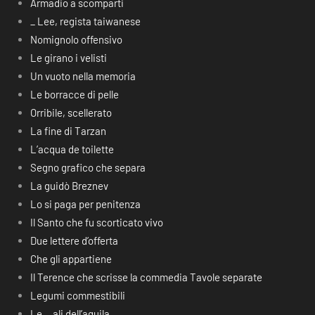
Armadio a scomparti
_ Lee, regista taiwanese
Nomignolo offensivo
Le girano i velisti
Un vuoto nella memoria
Le borracce di pelle
Orribile, scellerato
La fine di Tarzan
L’acqua de toilette
Segno grafico che separa
La guidò Breznev
Lo si paga per penitenza
Il Santo che fu scorticato vivo
Due lettere d’offerta
Che gli appartiene
Il Terence che scrisse la commedia Tavole separate
Legumi commestibili
Le… ali dell’aquila