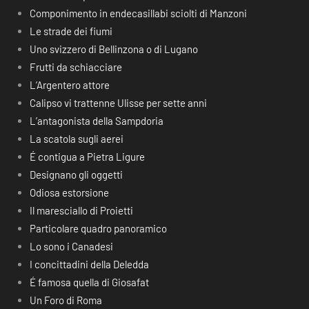
Componimento in endecasillabi sciolti di Manzoni
Le strade dei fiumi
Uno svizzero di Bellinzona o di Lugano
Frutti da schiacciare
L’Argentero attore
Calipso vi trattenne Ulisse per sette anni
L’antagonista della Sampdoria
La scatola sugli aerei
É contigua a Pietra Ligure
Designano gli oggetti
Odiosa estorsione
Il maresciallo di Proietti
Particolare quadro panoramico
Lo sono i Canadesi
I concittadini della Deledda
É famosa quella di Giosafat
Un Foro di Roma