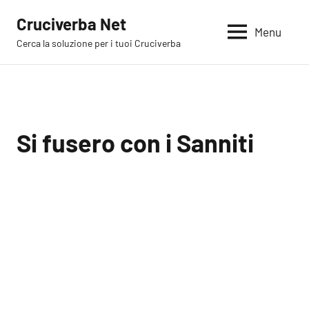
Vai
Cruciverba Net
al
Menu
Cerca la soluzione per i tuoi Cruciverba
contenuto
Si fusero con i Sanniti