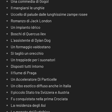
Una commedia di Gogol
Il mangiarsi le unghie
Uccello di palude dalle lunghissime zampe rosee
Romanzo di Jack London
Un impianto idrico
Boschi di Quercus ilex
L’assistente di Dylan Dog
Un formaggio valdostano
Si tagliò un orecchio
Un treppiede per i suonatori
Disposti tutti intorno
Il fiume di Praga
Un Acceleratore Di Particelle
Un cibo esotico diffuso anche in Italia
Il piccolo Stato tra Svizzera e Austria
Fu conquistata nella prima Crociata
La residenza degli Asi
La moneta del Sudafrica