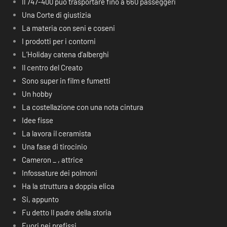
Il 747-400 può trasportare fino a 660 passeggeri
Una Corte di giustizia
La materia con seni e coseni
I prodotti per i contorni
L’Holiday catena d’alberghi
Il centro del Creato
Sono super in film e fumetti
Un hobby
La costellazione con una nota cintura
Idee fisse
La lavora il ceramista
Una fase di tirocinio
Cameron _ , attrice
Infossature dei polmoni
Ha la struttura a doppia elica
Si, appunto
Fu detto Il padre della storia
Fuori nei prefissi