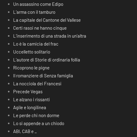
Un assassino come Edipo
L’arma con il tamburo
La capitale del Cantone del Vallese
Certi rasoi ne hanno cinque
L’inserimento di una strada in un’altra
Lo è la camicia del frac
Uccelletto solitario
L’autore di Storie di ordinaria follia
Ricoprono le pigne
Il romanziere di Senza famiglia
La nocciola dei Francesi
Precede Vegas
Le alzano i rissanti
Agile e longilinea
Le perde chi non dorme
Lo si appende a un chiodo
ABI, CAB e _