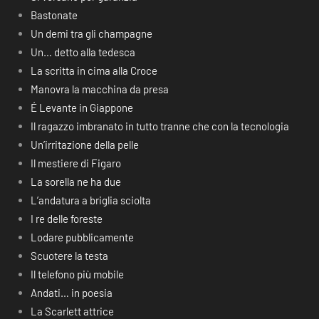
Bastonate
Un demi tra gli champagne
Un… detto alla tedesca
La scritta in cima alla Croce
Manovra la macchina da presa
É Levante in Giappone
Il ragazzo imbranato in tutto tranne che con la tecnologia
Un’irritazione della pelle
Il mestiere di Figaro
La sorella ne ha due
L’andatura a briglia sciolta
I re delle foreste
Lodare pubblicamente
Scuotere la testa
Il telefono più mobile
Andati… in poesia
La Scarlett attrice