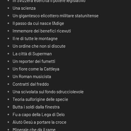
In Svizzera esercita il potere legislativo
Una scienza
Un gigantesco elicottero militare statunitense
Il passo da cui nasce l’Adige
Immemore dei benefici ricevuti
Il re di tutte le montagne
Un ordine che non si discute
La città di Superman
Un reporter dei fumetti
Un fiore come la Cattleya
Un Roman musicista
Contratti dal freddo
Una scivolata sul fondo sdrucciolevole
Teoria sull’origine delle specie
Butta i soldi dalla finestra
Fu a capo della Lega di Delo
Aiutò Gesù a portare la croce
Minerale che dà il rame