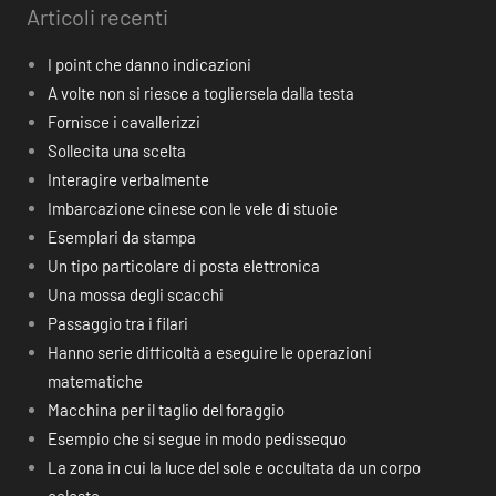
Articoli recenti
I point che danno indicazioni
A volte non si riesce a togliersela dalla testa
Fornisce i cavallerizzi
Sollecita una scelta
Interagire verbalmente
Imbarcazione cinese con le vele di stuoie
Esemplari da stampa
Un tipo particolare di posta elettronica
Una mossa degli scacchi
Passaggio tra i filari
Hanno serie difficoltà a eseguire le operazioni
matematiche
Macchina per il taglio del foraggio
Esempio che si segue in modo pedissequo
La zona in cui la luce del sole e occultata da un corpo