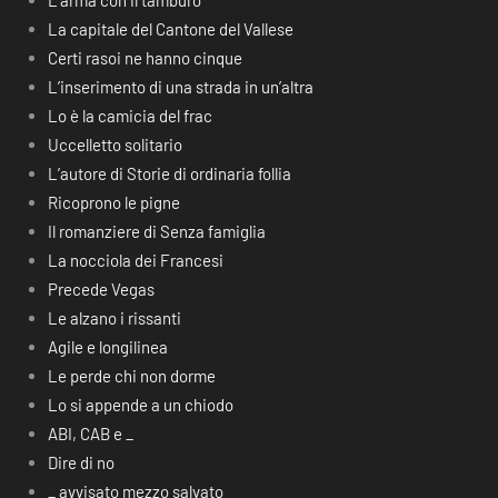
L’arma con il tamburo
La capitale del Cantone del Vallese
Certi rasoi ne hanno cinque
L’inserimento di una strada in un’altra
Lo è la camicia del frac
Uccelletto solitario
L’autore di Storie di ordinaria follia
Ricoprono le pigne
Il romanziere di Senza famiglia
La nocciola dei Francesi
Precede Vegas
Le alzano i rissanti
Agile e longilinea
Le perde chi non dorme
Lo si appende a un chiodo
ABI, CAB e _
Dire di no
_ avvisato mezzo salvato