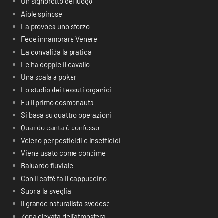
Un signorotto del luogo
Aiole spinose
La provoca uno sforzo
Fece innamorare Venere
La convalida la pratica
Le ha doppie il cavallo
Una scala a poker
Lo studio dei tessuti organici
Fu il primo cosmonauta
Si basa su quattro operazioni
Quando canta è confesso
Veleno per pesticidi e insetticidi
Viene usato come concime
Baluardo fluviale
Con il caffè fa il cappuccino
Suona la sveglia
Il grande naturalista svedese
Zona elevata dell’atmosfera