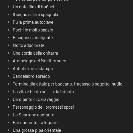
Un noto film di Buñuel
Il segno sulla ñ spagnola
Fu la prima autoclave
Pochi in molto spazio
Bisognoso, indigente
Molto addolorate
Una corda della chitarra
Arcipelago del Mediterraneo
Antichi libri a stampa
Candelabro ebraico
Termine dialettale per baccano, fracasso o oggetto inutile
La vita è beata se …. è la brigata
Un dipinto di Caravaggio
Personaggio de I promessi sposi
La Scarrone cantante
Far contento, rallegrare
Una grossa pipa orientale