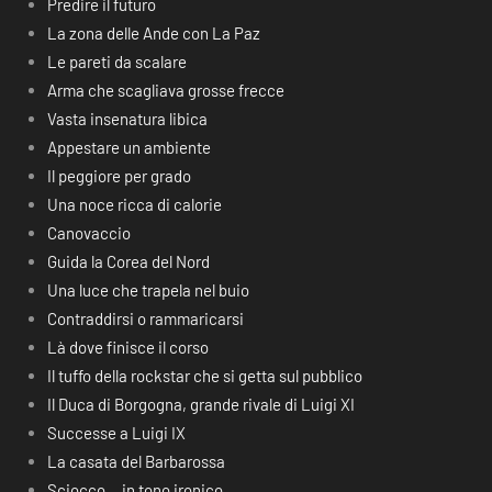
Predire il futuro
La zona delle Ande con La Paz
Le pareti da scalare
Arma che scagliava grosse frecce
Vasta insenatura libica
Appestare un ambiente
Il peggiore per grado
Una noce ricca di calorie
Canovaccio
Guida la Corea del Nord
Una luce che trapela nel buio
Contraddirsi o rammaricarsi
Là dove finisce il corso
Il tuffo della rockstar che si getta sul pubblico
Il Duca di Borgogna, grande rivale di Luigi XI
Successe a Luigi IX
La casata del Barbarossa
Sciocco… in tono ironico