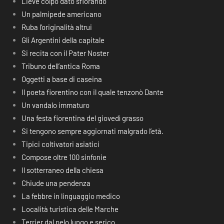
Lieve colpo dato sfiorando
Un palmipede americano
Ruba l’originalità altrui
Gli Argentini della capitale
Si recita con il Pater Noster
Tribuno dell’antica Roma
Oggetti a base di caseina
Il poeta fiorentino con il quale tenzonò Dante
Un vandalo immaturo
Una festa fiorentina del giovedì grasso
Si tengono sempre aggiornati malgrado l’età.
Tipici coltivatori asiatici
Compose oltre 100 sinfonie
Il sotterraneo della chiesa
Chiude una pendenza
La febbre in linguaggio medico
Località turistica delle Marche
Terrier dal pelo lungo e serico