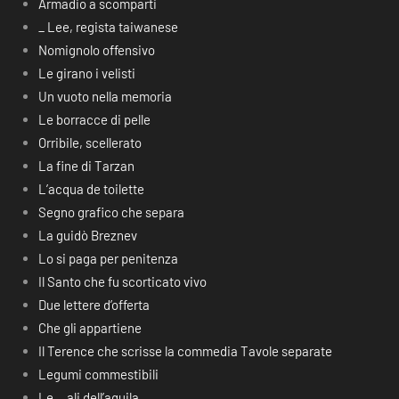
Armadio a scomparti
_ Lee, regista taiwanese
Nomignolo offensivo
Le girano i velisti
Un vuoto nella memoria
Le borracce di pelle
Orribile, scellerato
La fine di Tarzan
L’acqua de toilette
Segno grafico che separa
La guidò Breznev
Lo si paga per penitenza
Il Santo che fu scorticato vivo
Due lettere d’offerta
Che gli appartiene
Il Terence che scrisse la commedia Tavole separate
Legumi commestibili
Le… ali dell’aquila