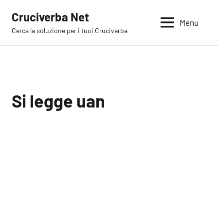
Vai
Cruciverba Net
al
Menu
Cerca la soluzione per i tuoi Cruciverba
contenuto
Si legge uan