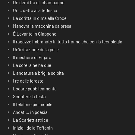
Un demi tra gli champagne
Un… detto alla tedesca
La scritta in cima alla Croce
Manovra la macchina da presa
É Levante in Giappone
Il ragazzo imbranato in tutto tranne che con la tecnologia
Un’irritazione della pelle
Il mestiere di Figaro
La sorella ne ha due
L’andatura a briglia sciolta
I re delle foreste
Lodare pubblicamente
Scuotere la testa
Il telefono più mobile
Andati… in poesia
La Scarlett attrice
Iniziali della Toffanin