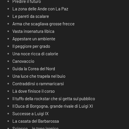
Predire il futuro
La zona delle Ande con La Paz
Le pareti da scalare
Arma che scagliava grosse frecce
Vasta insenatura libica
Appestare un ambiente
Il peggiore per grado
Una noce ricca di calorie
Canovaccio
Guida la Corea del Nord
Una luce che trapela nel buio
Contraddirsi o rammaricarsi
Là dove finisce il corso
Il tuffo della rockstar che si getta sul pubblico
Il Duca di Borgogna, grande rivale di Luigi XI
Successe a Luigi IX
La casata del Barbarossa
Sciocco… in tono ironico