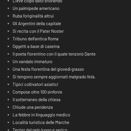
Lieve colpo dato sfiorando
Un palmipede americano
Ruba l’originalità altrui
Gli Argentini della capitale
Si recita con il Pater Noster
Tribuno dell’antica Roma
Oggetti a base di caseina
Il poeta fiorentino con il quale tenzonò Dante
Un vandalo immaturo
Una festa fiorentina del giovedì grasso
Si tengono sempre aggiornati malgrado l’età.
Tipici coltivatori asiatici
Compose oltre 100 sinfonie
Il sotterraneo della chiesa
Chiude una pendenza
La febbre in linguaggio medico
Località turistica delle Marche
Terrier dal pelo lungo e serico