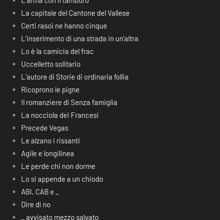
L’arma con il tamburo
La capitale del Cantone del Vallese
Certi rasoi ne hanno cinque
L’inserimento di una strada in un’altra
Lo è la camicia del frac
Uccelletto solitario
L’autore di Storie di ordinaria follia
Ricoprono le pigne
Il romanziere di Senza famiglia
La nocciola dei Francesi
Precede Vegas
Le alzano i rissanti
Agile e longilinea
Le perde chi non dorme
Lo si appende a un chiodo
ABI, CAB e _
Dire di no
_ avvisato mezzo salvato