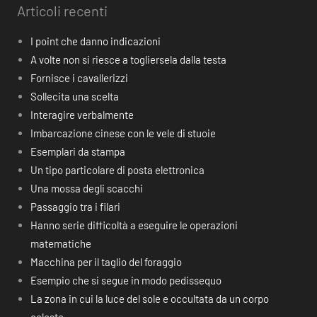
Articoli recenti
I point che danno indicazioni
A volte non si riesce a togliersela dalla testa
Fornisce i cavallerizzi
Sollecita una scelta
Interagire verbalmente
Imbarcazione cinese con le vele di stuoie
Esemplari da stampa
Un tipo particolare di posta elettronica
Una mossa degli scacchi
Passaggio tra i filari
Hanno serie difficoltà a eseguire le operazioni
matematiche
Macchina per il taglio del foraggio
Esempio che si segue in modo pedissequo
La zona in cui la luce del sole e occultata da un corpo