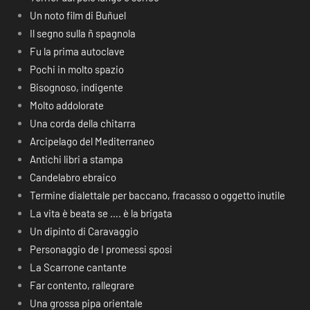
Un noto film di Buñuel
Il segno sulla ñ spagnola
Fu la prima autoclave
Pochi in molto spazio
Bisognoso, indigente
Molto addolorate
Una corda della chitarra
Arcipelago del Mediterraneo
Antichi libri a stampa
Candelabro ebraico
Termine dialettale per baccano, fracasso o oggetto inutile
La vita è beata se …. è la brigata
Un dipinto di Caravaggio
Personaggio de I promessi sposi
La Scarrone cantante
Far contento, rallegrare
Una grossa pipa orientale