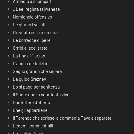
Armadio a scomparti
_ Lee, regista taiwanese
Nomignolo offensivo
Le girano i velisti
Un vuoto nella memoria
Le borracce di pelle
Orribile, scellerato
La fine di Tarzan
L’acqua de toilette
Segno grafico che separa
La guidò Breznev
Lo si paga per penitenza
Il Santo che fu scorticato vivo
Due lettere d’offerta
Che gli appartiene
Il Terence che scrisse la commedia Tavole separate
Legumi commestibili
Le… ali dell’aquila