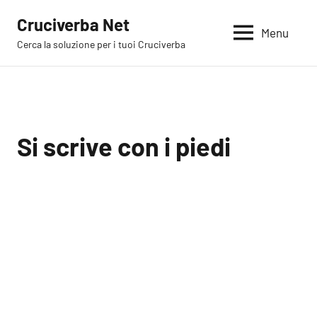
Vai
Cruciverba Net
al
Menu
Cerca la soluzione per i tuoi Cruciverba
contenuto
Si scrive con i piedi