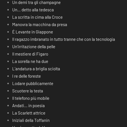
Un demi tra gli champagne
Un… detto alla tedesca
La scritta in cima alla Croce
Manovra la macchina da presa
É Levante in Giappone
Il ragazzo imbranato in tutto tranne che con la tecnologia
Un’irritazione della pelle
Il mestiere di Figaro
La sorella ne ha due
L’andatura a briglia sciolta
I re delle foreste
Lodare pubblicamente
Scuotere la testa
Il telefono più mobile
Andati… in poesia
La Scarlett attrice
Iniziali della Toffanin