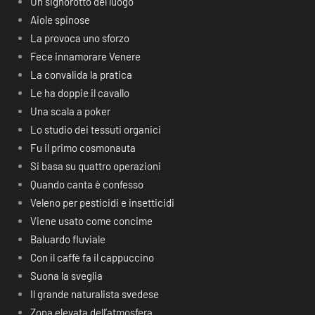
Un signorotto del luogo
Aiole spinose
La provoca uno sforzo
Fece innamorare Venere
La convalida la pratica
Le ha doppie il cavallo
Una scala a poker
Lo studio dei tessuti organici
Fu il primo cosmonauta
Si basa su quattro operazioni
Quando canta è confesso
Veleno per pesticidi e insetticidi
Viene usato come concime
Baluardo fluviale
Con il caffè fa il cappuccino
Suona la sveglia
Il grande naturalista svedese
Zona elevata dell’atmosfera