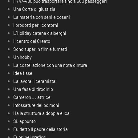
Il 747-400 può trasportare fino a 660 passeggeri
Una Corte di giustizia
La materia con seni e coseni
I prodotti per i contorni
L’Holiday catena d’alberghi
Il centro del Creato
Sono super in film e fumetti
Un hobby
La costellazione con una nota cintura
Idee fisse
La lavora il ceramista
Una fase di tirocinio
Cameron _ , attrice
Infossature dei polmoni
Ha la struttura a doppia elica
Si, appunto
Fu detto Il padre della storia
Fuori nei prefissi