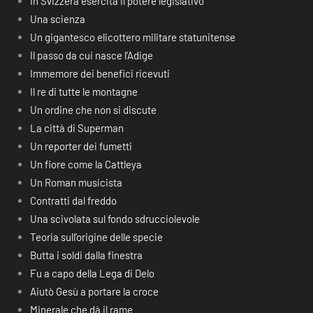
In Svizzera esercita il potere legislativo
Una scienza
Un gigantesco elicottero militare statunitense
Il passo da cui nasce l’Adige
Immemore dei benefici ricevuti
Il re di tutte le montagne
Un ordine che non si discute
La città di Superman
Un reporter dei fumetti
Un fiore come la Cattleya
Un Roman musicista
Contratti dal freddo
Una scivolata sul fondo sdrucciolevole
Teoria sull’origine delle specie
Butta i soldi dalla finestra
Fu a capo della Lega di Delo
Aiutò Gesù a portare la croce
Minerale che dà il rame