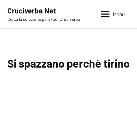
Vai
Cruciverba Net
al
Menu
Cerca la soluzione per i tuoi Cruciverba
contenuto
Si spazzano perchè tirino