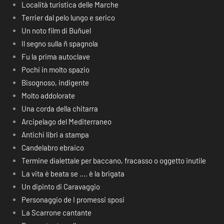
Località turistica delle Marche
Terrier dal pelo lungo e serico
Un noto film di Buñuel
Il segno sulla ñ spagnola
Fu la prima autoclave
Pochi in molto spazio
Bisognoso, indigente
Molto addolorate
Una corda della chitarra
Arcipelago del Mediterraneo
Antichi libri a stampa
Candelabro ebraico
Termine dialettale per baccano, fracasso o oggetto inutile
La vita è beata se …. è la brigata
Un dipinto di Caravaggio
Personaggio de I promessi sposi
La Scarrone cantante