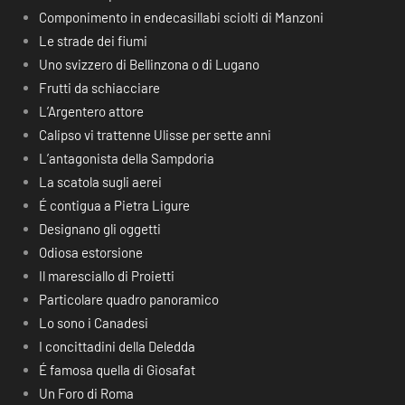
Componimento in endecasillabi sciolti di Manzoni
Le strade dei fiumi
Uno svizzero di Bellinzona o di Lugano
Frutti da schiacciare
L’Argentero attore
Calipso vi trattenne Ulisse per sette anni
L’antagonista della Sampdoria
La scatola sugli aerei
É contigua a Pietra Ligure
Designano gli oggetti
Odiosa estorsione
Il maresciallo di Proietti
Particolare quadro panoramico
Lo sono i Canadesi
I concittadini della Deledda
É famosa quella di Giosafat
Un Foro di Roma