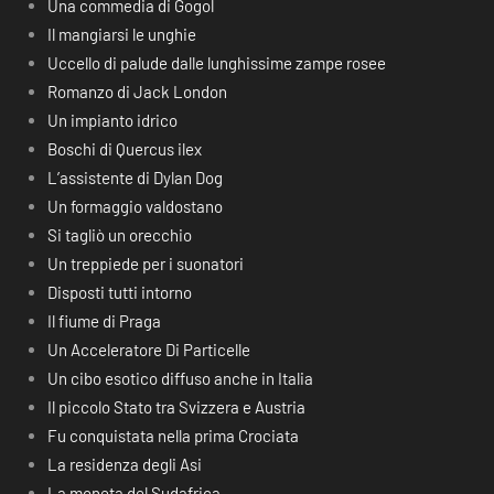
Una commedia di Gogol
Il mangiarsi le unghie
Uccello di palude dalle lunghissime zampe rosee
Romanzo di Jack London
Un impianto idrico
Boschi di Quercus ilex
L’assistente di Dylan Dog
Un formaggio valdostano
Si tagliò un orecchio
Un treppiede per i suonatori
Disposti tutti intorno
Il fiume di Praga
Un Acceleratore Di Particelle
Un cibo esotico diffuso anche in Italia
Il piccolo Stato tra Svizzera e Austria
Fu conquistata nella prima Crociata
La residenza degli Asi
La moneta del Sudafrica