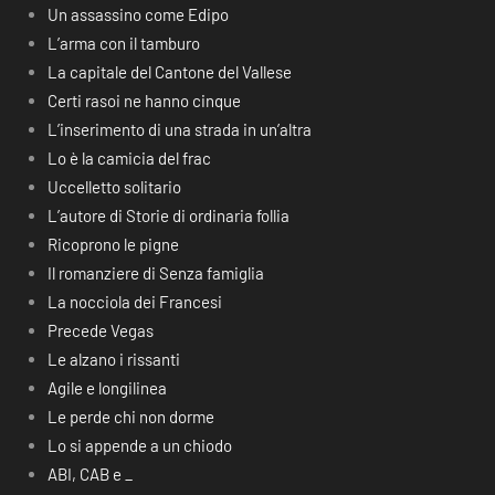
Un assassino come Edipo
L’arma con il tamburo
La capitale del Cantone del Vallese
Certi rasoi ne hanno cinque
L’inserimento di una strada in un’altra
Lo è la camicia del frac
Uccelletto solitario
L’autore di Storie di ordinaria follia
Ricoprono le pigne
Il romanziere di Senza famiglia
La nocciola dei Francesi
Precede Vegas
Le alzano i rissanti
Agile e longilinea
Le perde chi non dorme
Lo si appende a un chiodo
ABI, CAB e _