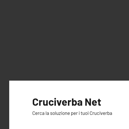
Vai
al
Cruciverba Net
contenuto
Cerca la soluzione per i tuoi Cruciverba