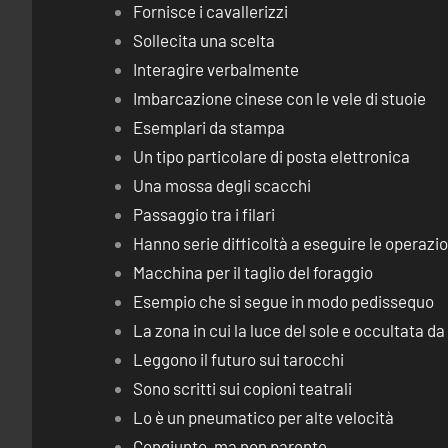
Fornisce i cavallerizzi
Sollecita una scelta
Interagire verbalmente
Imbarcazione cinese con le vele di stuoie
Esemplari da stampa
Un tipo particolare di posta elettronica
Una mossa degli scacchi
Passaggio tra i filari
Hanno serie difficoltà a eseguire le operaz
Macchina per il taglio del foraggio
Esempio che si segue in modo pedissequo
La zona in cui la luce del sole e occultata d
Leggono il futuro sui tarocchi
Sono scritti sui copioni teatrali
Lo è un pneumatico per alte velocità
Congiunto, ma non parente