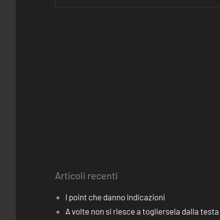
Articoli recenti
I point che danno indicazioni
A volte non si riesce a togliersela dalla testa