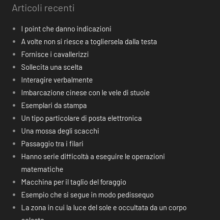
Articoli recenti
I point che danno indicazioni
A volte non si riesce a togliersela dalla testa
Fornisce i cavallerizzi
Sollecita una scelta
Interagire verbalmente
Imbarcazione cinese con le vele di stuoie
Esemplari da stampa
Un tipo particolare di posta elettronica
Una mossa degli scacchi
Passaggio tra i filari
Hanno serie difficoltà a eseguire le operazioni
matematiche
Macchina per il taglio del foraggio
Esempio che si segue in modo pedissequo
La zona in cui la luce del sole e occultata da un corpo