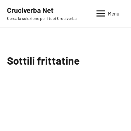
Vai
Cruciverba Net
al
Menu
Cerca la soluzione per i tuoi Cruciverba
contenuto
Sottili frittatine