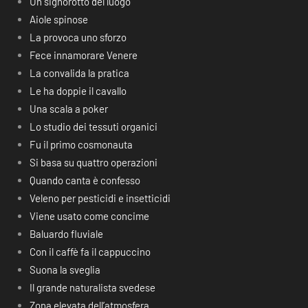
Un signorotto del luogo
Aiole spinose
La provoca uno sforzo
Fece innamorare Venere
La convalida la pratica
Le ha doppie il cavallo
Una scala a poker
Lo studio dei tessuti organici
Fu il primo cosmonauta
Si basa su quattro operazioni
Quando canta è confesso
Veleno per pesticidi e insetticidi
Viene usato come concime
Baluardo fluviale
Con il caffè fa il cappuccino
Suona la sveglia
Il grande naturalista svedese
Zona elevata dell’atmosfera