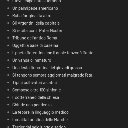
Lieve colpo dato sfiorando
Un palmipede americano
Ruba l’originalità altrui
Gli Argentini della capitale
Si recita con il Pater Noster
Tribuno dell’antica Roma
Oggetti a base di caseina
Il poeta fiorentino con il quale tenzonò Dante
Un vandalo immaturo
Una festa fiorentina del giovedì grasso
Si tengono sempre aggiornati malgrado l’età.
Tipici coltivatori asiatici
Compose oltre 100 sinfonie
Il sotterraneo della chiesa
Chiude una pendenza
La febbre in linguaggio medico
Località turistica delle Marche
Terrier dal pelo lungo e serico