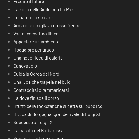
Predire il futuro
La zona delle Ande con La Paz
Le pareti da scalare
Arma che scagliava grosse frecce
Vasta insenatura libica
Appestare un ambiente
Il peggiore per grado
Una noce ricca di calorie
Canovaccio
Guida la Corea del Nord
Una luce che trapela nel buio
Contraddirsi o rammaricarsi
Là dove finisce il corso
Il tuffo della rockstar che si getta sul pubblico
Il Duca di Borgogna, grande rivale di Luigi XI
Successe a Luigi IX
La casata del Barbarossa
Sciocco… in tono ironico