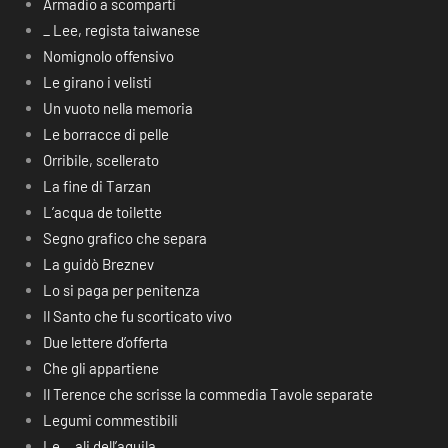
Armadio a scomparti
_ Lee, regista taiwanese
Nomignolo offensivo
Le girano i velisti
Un vuoto nella memoria
Le borracce di pelle
Orribile, scellerato
La fine di Tarzan
L’acqua de toilette
Segno grafico che separa
La guidò Breznev
Lo si paga per penitenza
Il Santo che fu scorticato vivo
Due lettere d’offerta
Che gli appartiene
Il Terence che scrisse la commedia Tavole separate
Legumi commestibili
Le… ali dell’aquila