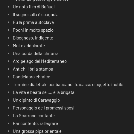
Un noto film di Buñuel
Il segno sulla ñ spagnola
Fu la prima autoclave
Pochi in molto spazio
Bisognoso, indigente
Molto addolorate
Una corda della chitarra
Arcipelago del Mediterraneo
Antichi libri a stampa
Candelabro ebraico
Termine dialettale per baccano, fracasso o oggetto inutile
La vita è beata se …. è la brigata
Un dipinto di Caravaggio
Personaggio de I promessi sposi
La Scarrone cantante
Far contento, rallegrare
Una grossa pipa orientale