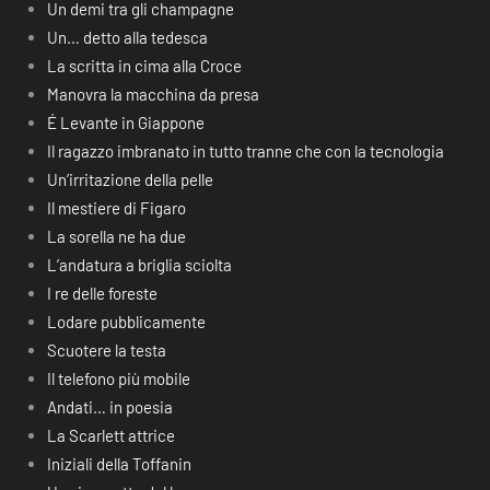
Un demi tra gli champagne
Un… detto alla tedesca
La scritta in cima alla Croce
Manovra la macchina da presa
É Levante in Giappone
Il ragazzo imbranato in tutto tranne che con la tecnologia
Un’irritazione della pelle
Il mestiere di Figaro
La sorella ne ha due
L’andatura a briglia sciolta
I re delle foreste
Lodare pubblicamente
Scuotere la testa
Il telefono più mobile
Andati… in poesia
La Scarlett attrice
Iniziali della Toffanin