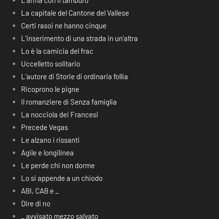
L’arma con il tamburo
La capitale del Cantone del Vallese
Certi rasoi ne hanno cinque
L’inserimento di una strada in un’altra
Lo è la camicia del frac
Uccelletto solitario
L’autore di Storie di ordinaria follia
Ricoprono le pigne
Il romanziere di Senza famiglia
La nocciola dei Francesi
Precede Vegas
Le alzano i rissanti
Agile e longilinea
Le perde chi non dorme
Lo si appende a un chiodo
ABI, CAB e _
Dire di no
_ avvisato mezzo salvato