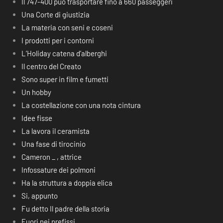
Il 747-400 può trasportare fino a 660 passeggeri
Una Corte di giustizia
La materia con seni e coseni
I prodotti per i contorni
L’Holiday catena d’alberghi
Il centro del Creato
Sono super in film e fumetti
Un hobby
La costellazione con una nota cintura
Idee fisse
La lavora il ceramista
Una fase di tirocinio
Cameron _ , attrice
Infossature dei polmoni
Ha la struttura a doppia elica
Si, appunto
Fu detto Il padre della storia
Fuori nei prefissi