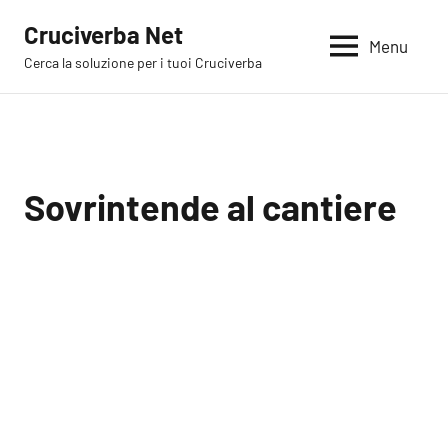
Vai
Cruciverba Net
al
Menu
Cerca la soluzione per i tuoi Cruciverba
contenuto
Sovrintende al cantiere