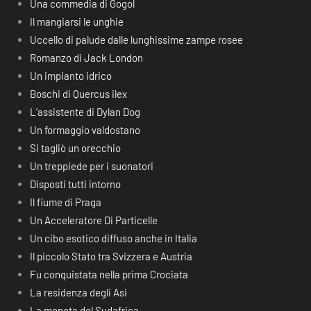
Una commedia di Gogol
Il mangiarsi le unghie
Uccello di palude dalle lunghissime zampe rosee
Romanzo di Jack London
Un impianto idrico
Boschi di Quercus ilex
L’assistente di Dylan Dog
Un formaggio valdostano
Si tagliò un orecchio
Un treppiede per i suonatori
Disposti tutti intorno
Il fiume di Praga
Un Acceleratore Di Particelle
Un cibo esotico diffuso anche in Italia
Il piccolo Stato tra Svizzera e Austria
Fu conquistata nella prima Crociata
La residenza degli Asi
La moneta del Sudafrica