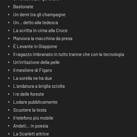
Bastonate
Un demi tra gli champagne
Un… detto alla tedesca
La scritta in cima alla Croce
Manovra la macchina da presa
É Levante in Giappone
Il ragazzo imbranato in tutto tranne che con la tecnologia
Un’irritazione della pelle
Il mestiere di Figaro
La sorella ne ha due
L’andatura a briglia sciolta
I re delle foreste
Lodare pubblicamente
Scuotere la testa
Il telefono più mobile
Andati… in poesia
La Scarlett attrice