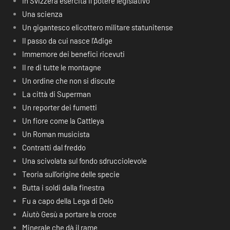
In Svizzera esercita il potere legislativo
Una scienza
Un gigantesco elicottero militare statunitense
Il passo da cui nasce l’Adige
Immemore dei benefici ricevuti
Il re di tutte le montagne
Un ordine che non si discute
La città di Superman
Un reporter dei fumetti
Un fiore come la Cattleya
Un Roman musicista
Contratti dal freddo
Una scivolata sul fondo sdrucciolevole
Teoria sull’origine delle specie
Butta i soldi dalla finestra
Fu a capo della Lega di Delo
Aiutò Gesù a portare la croce
Minerale che dà il rame