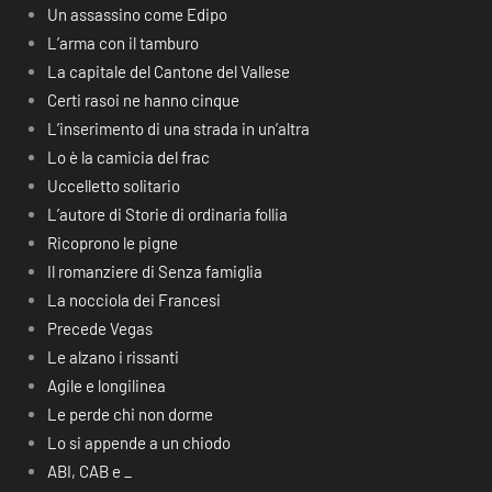
Un assassino come Edipo
L’arma con il tamburo
La capitale del Cantone del Vallese
Certi rasoi ne hanno cinque
L’inserimento di una strada in un’altra
Lo è la camicia del frac
Uccelletto solitario
L’autore di Storie di ordinaria follia
Ricoprono le pigne
Il romanziere di Senza famiglia
La nocciola dei Francesi
Precede Vegas
Le alzano i rissanti
Agile e longilinea
Le perde chi non dorme
Lo si appende a un chiodo
ABI, CAB e _