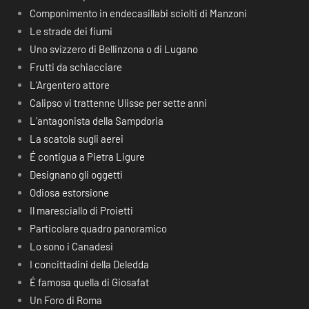
Componimento in endecasillabi sciolti di Manzoni
Le strade dei fiumi
Uno svizzero di Bellinzona o di Lugano
Frutti da schiacciare
L’Argentero attore
Calipso vi trattenne Ulisse per sette anni
L’antagonista della Sampdoria
La scatola sugli aerei
É contigua a Pietra Ligure
Designano gli oggetti
Odiosa estorsione
Il maresciallo di Proietti
Particolare quadro panoramico
Lo sono i Canadesi
I concittadini della Deledda
É famosa quella di Giosafat
Un Foro di Roma