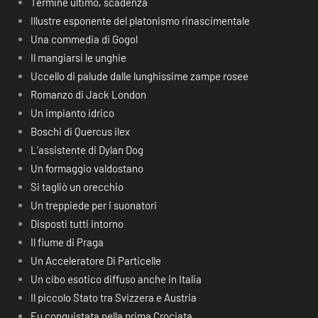
Termine ultimo, scadenza
Illustre esponente del platonismo rinascimentale
Una commedia di Gogol
Il mangiarsi le unghie
Uccello di palude dalle lunghissime zampe rosee
Romanzo di Jack London
Un impianto idrico
Boschi di Quercus ilex
L’assistente di Dylan Dog
Un formaggio valdostano
Si tagliò un orecchio
Un treppiede per i suonatori
Disposti tutti intorno
Il fiume di Praga
Un Acceleratore Di Particelle
Un cibo esotico diffuso anche in Italia
Il piccolo Stato tra Svizzera e Austria
Fu conquistata nella prima Crociata