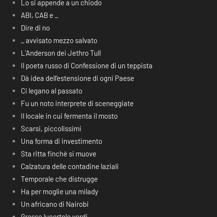
Lo si appende a un chiodo
ABI, CAB e _
Dire di no
_ avvisato mezzo salvato
L’Anderson dei Jethro Tull
Il poeta russo di Confessione di un teppista
Dà idea dell’estensione di ogni Paese
Ci legano al passato
Fu un noto interprete di sceneggiate
Il locale in cui fermenta il mosto
Scarsi, piccolissimi
Una forma di investimento
Sta ritta finchè si muove
Calzatura delle contadine laziali
Temporale che distrugge
Ha per moglie una milady
Un africano di Nairobi
Grosse lucertole verdi