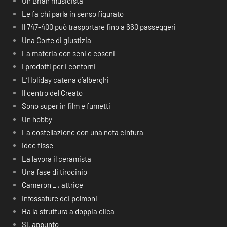
Un Brian musicista
Le fa chi parla in senso figurato
Il 747-400 può trasportare fino a 660 passeggeri
Una Corte di giustizia
La materia con seni e coseni
I prodotti per i contorni
L’Holiday catena d’alberghi
Il centro del Creato
Sono super in film e fumetti
Un hobby
La costellazione con una nota cintura
Idee fisse
La lavora il ceramista
Una fase di tirocinio
Cameron _ , attrice
Infossature dei polmoni
Ha la struttura a doppia elica
Si, appunto