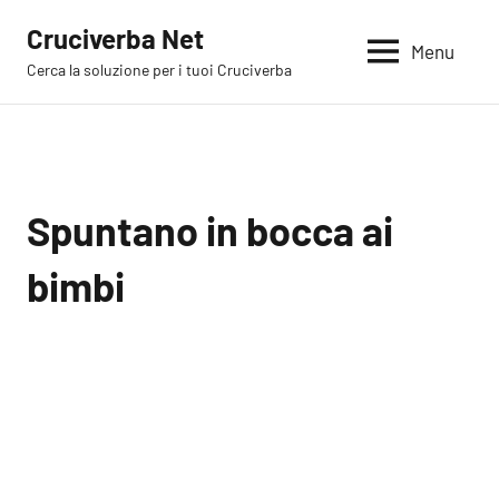
Vai
Cruciverba Net
al
Menu
Cerca la soluzione per i tuoi Cruciverba
contenuto
Spuntano in bocca ai
bimbi