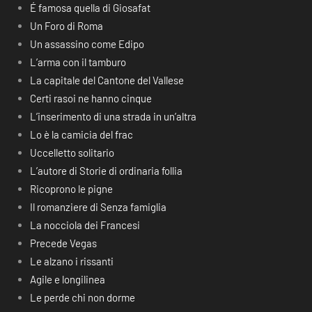
É famosa quella di Giosafat
Un Foro di Roma
Un assassino come Edipo
L’arma con il tamburo
La capitale del Cantone del Vallese
Certi rasoi ne hanno cinque
L’inserimento di una strada in un’altra
Lo è la camicia del frac
Uccelletto solitario
L’autore di Storie di ordinaria follia
Ricoprono le pigne
Il romanziere di Senza famiglia
La nocciola dei Francesi
Precede Vegas
Le alzano i rissanti
Agile e longilinea
Le perde chi non dorme