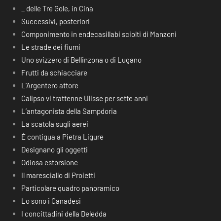
_ delle Tre Gole, in Cina
Successivi, posteriori
Componimento in endecasillabi sciolti di Manzoni
Le strade dei fiumi
Uno svizzero di Bellinzona o di Lugano
Frutti da schiacciare
L’Argentero attore
Calipso vi trattenne Ulisse per sette anni
L’antagonista della Sampdoria
La scatola sugli aerei
É contigua a Pietra Ligure
Designano gli oggetti
Odiosa estorsione
Il maresciallo di Proietti
Particolare quadro panoramico
Lo sono i Canadesi
I concittadini della Deledda