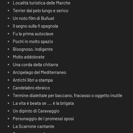
Località turistica delle Marche
Terrier dal pelo lungo e serico
Un noto film di Buñuel
Il segno sulla ñ spagnola
Fu la prima autoclave
Pochi in molto spazio
Bisognoso, indigente
Molto addolorate
Una corda della chitarra
Arcipelago del Mediterraneo
Antichi libri a stampa
Candelabro ebraico
Termine dialettale per baccano, fracasso o oggetto inutile
La vita è beata se …. è la brigata
Un dipinto di Caravaggio
Personaggio de I promessi sposi
La Scarrone cantante