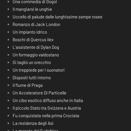
Una commedia di Gogol
Il mangiarsi le unghie
Uccello di palude dalle lunghissime zampe rosee
Romanzo di Jack London
Un impianto idrico
Boschi di Quercus ilex
L’assistente di Dylan Dog
Un formaggio valdostano
Si tagliò un orecchio
Un treppiede per i suonatori
Disposti tutti intorno
Il fiume di Praga
Un Acceleratore Di Particelle
Un cibo esotico diffuso anche in Italia
Il piccolo Stato tra Svizzera e Austria
Fu conquistata nella prima Crociata
La residenza degli Asi
La moneta del Sudafrica