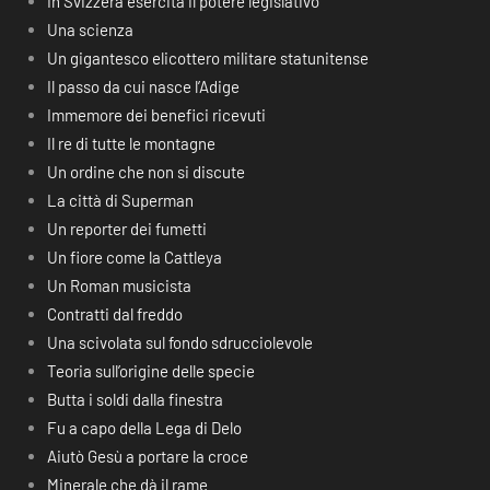
In Svizzera esercita il potere legislativo
Una scienza
Un gigantesco elicottero militare statunitense
Il passo da cui nasce l’Adige
Immemore dei benefici ricevuti
Il re di tutte le montagne
Un ordine che non si discute
La città di Superman
Un reporter dei fumetti
Un fiore come la Cattleya
Un Roman musicista
Contratti dal freddo
Una scivolata sul fondo sdrucciolevole
Teoria sull’origine delle specie
Butta i soldi dalla finestra
Fu a capo della Lega di Delo
Aiutò Gesù a portare la croce
Minerale che dà il rame