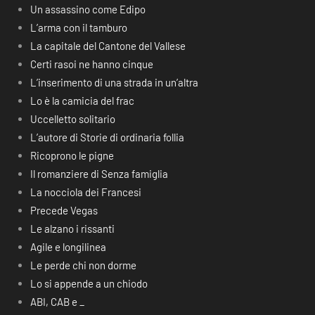
Un assassino come Edipo
L’arma con il tamburo
La capitale del Cantone del Vallese
Certi rasoi ne hanno cinque
L’inserimento di una strada in un’altra
Lo è la camicia del frac
Uccelletto solitario
L’autore di Storie di ordinaria follia
Ricoprono le pigne
Il romanziere di Senza famiglia
La nocciola dei Francesi
Precede Vegas
Le alzano i rissanti
Agile e longilinea
Le perde chi non dorme
Lo si appende a un chiodo
ABI, CAB e _