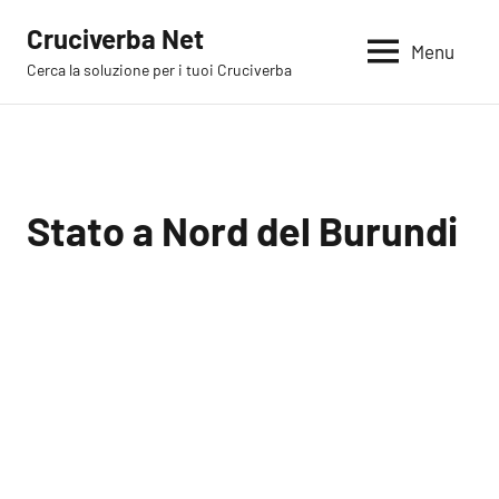
Vai
Cruciverba Net
al
Menu
Cerca la soluzione per i tuoi Cruciverba
contenuto
Stato a Nord del Burundi