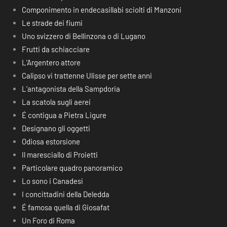
Componimento in endecasillabi sciolti di Manzoni
Le strade dei fiumi
Uno svizzero di Bellinzona o di Lugano
Frutti da schiacciare
L’Argentero attore
Calipso vi trattenne Ulisse per sette anni
L’antagonista della Sampdoria
La scatola sugli aerei
É contigua a Pietra Ligure
Designano gli oggetti
Odiosa estorsione
Il maresciallo di Proietti
Particolare quadro panoramico
Lo sono i Canadesi
I concittadini della Deledda
É famosa quella di Giosafat
Un Foro di Roma