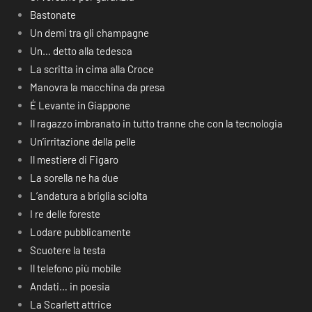
Bastonate
Un demi tra gli champagne
Un… detto alla tedesca
La scritta in cima alla Croce
Manovra la macchina da presa
É Levante in Giappone
Il ragazzo imbranato in tutto tranne che con la tecnologia
Un’irritazione della pelle
Il mestiere di Figaro
La sorella ne ha due
L’andatura a briglia sciolta
I re delle foreste
Lodare pubblicamente
Scuotere la testa
Il telefono più mobile
Andati… in poesia
La Scarlett attrice