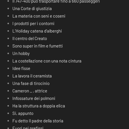
Il 747-400 può trasportare fino a 660 passeggeri
Una Corte di giustizia
La materia con seni e coseni
I prodotti per i contorni
L’Holiday catena d’alberghi
Il centro del Creato
Sono super in film e fumetti
Un hobby
La costellazione con una nota cintura
Idee fisse
La lavora il ceramista
Una fase di tirocinio
Cameron _ , attrice
Infossature dei polmoni
Ha la struttura a doppia elica
Si, appunto
Fu detto Il padre della storia
Fuori nei prefissi