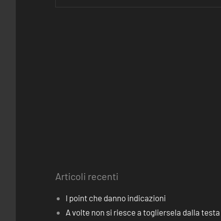
Articoli recenti
I point che danno indicazioni
A volte non si riesce a togliersela dalla testa