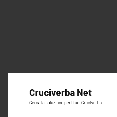
Vai
al
Cruciverba Net
contenuto
Cerca la soluzione per i tuoi Cruciverba