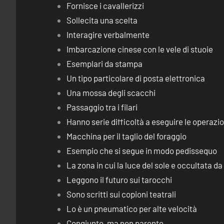
Fornisce i cavallerizzi
Sollecita una scelta
Interagire verbalmente
Imbarcazione cinese con le vele di stuoie
Esemplari da stampa
Un tipo particolare di posta elettronica
Una mossa degli scacchi
Passaggio tra i filari
Hanno serie difficoltà a eseguire le operaz
Macchina per il taglio del foraggio
Esempio che si segue in modo pedissequo
La zona in cui la luce del sole e occultata d
Leggono il futuro sui tarocchi
Sono scritti sui copioni teatrali
Lo è un pneumatico per alte velocità
Congiunto, ma non parente