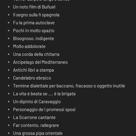
Un noto film di Buñuel
Il segno sulla ñ spagnola
Fu la prima autoclave
Pochi in molto spazio
Bisognoso, indigente
Molto addolorate
Una corda della chitarra
Arcipelago del Mediterraneo
Antichi libri a stampa
Candelabro ebraico
Termine dialettale per baccano, fracasso o oggetto inutile
La vita è beata se …. è la brigata
Un dipinto di Caravaggio
Personaggio de I promessi sposi
La Scarrone cantante
Far contento, rallegrare
Una grossa pipa orientale