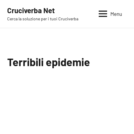
Vai
Cruciverba Net
al
Menu
Cerca la soluzione per i tuoi Cruciverba
contenuto
Terribili epidemie