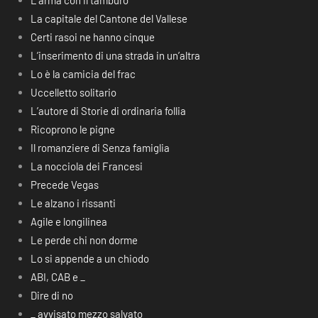
L’arma con il tamburo
La capitale del Cantone del Vallese
Certi rasoi ne hanno cinque
L’inserimento di una strada in un’altra
Lo è la camicia del frac
Uccelletto solitario
L’autore di Storie di ordinaria follia
Ricoprono le pigne
Il romanziere di Senza famiglia
La nocciola dei Francesi
Precede Vegas
Le alzano i rissanti
Agile e longilinea
Le perde chi non dorme
Lo si appende a un chiodo
ABI, CAB e _
Dire di no
_ avvisato mezzo salvato