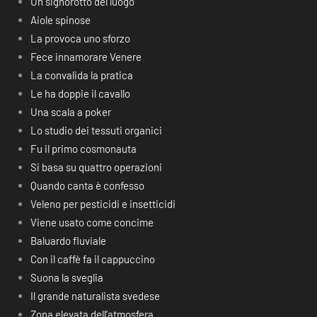
Un signorotto del luogo
Aiole spinose
La provoca uno sforzo
Fece innamorare Venere
La convalida la pratica
Le ha doppie il cavallo
Una scala a poker
Lo studio dei tessuti organici
Fu il primo cosmonauta
Si basa su quattro operazioni
Quando canta è confesso
Veleno per pesticidi e insetticidi
Viene usato come concime
Baluardo fluviale
Con il caffè fa il cappuccino
Suona la sveglia
Il grande naturalista svedese
Zona elevata dell’atmosfera