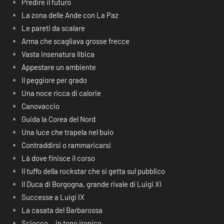
Predire il futuro
La zona delle Ande con La Paz
Le pareti da scalare
Arma che scagliava grosse frecce
Vasta insenatura libica
Appestare un ambiente
Il peggiore per grado
Una noce ricca di calorie
Canovaccio
Guida la Corea del Nord
Una luce che trapela nel buio
Contraddirsi o rammaricarsi
Là dove finisce il corso
Il tuffo della rockstar che si getta sul pubblico
Il Duca di Borgogna, grande rivale di Luigi XI
Successe a Luigi IX
La casata del Barbarossa
Sciocco… in tono ironico