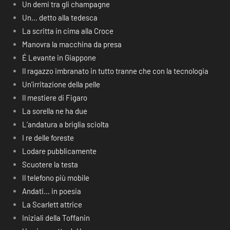
Un demi tra gli champagne
Un… detto alla tedesca
La scritta in cima alla Croce
Manovra la macchina da presa
É Levante in Giappone
Il ragazzo imbranato in tutto tranne che con la tecnologia
Un’irritazione della pelle
Il mestiere di Figaro
La sorella ne ha due
L’andatura a briglia sciolta
I re delle foreste
Lodare pubblicamente
Scuotere la testa
Il telefono più mobile
Andati… in poesia
La Scarlett attrice
Iniziali della Toffanin