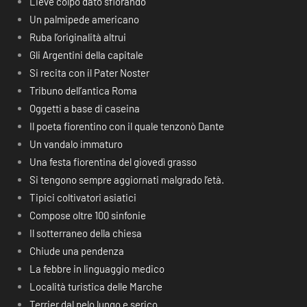
Lieve colpo dato sfiorando
Un palmipede americano
Ruba l’originalità altrui
Gli Argentini della capitale
Si recita con il Pater Noster
Tribuno dell’antica Roma
Oggetti a base di caseina
Il poeta fiorentino con il quale tenzonò Dante
Un vandalo immaturo
Una festa fiorentina del giovedì grasso
Si tengono sempre aggiornati malgrado l’età.
Tipici coltivatori asiatici
Compose oltre 100 sinfonie
Il sotterraneo della chiesa
Chiude una pendenza
La febbre in linguaggio medico
Località turistica delle Marche
Terrier dal pelo lungo e serico