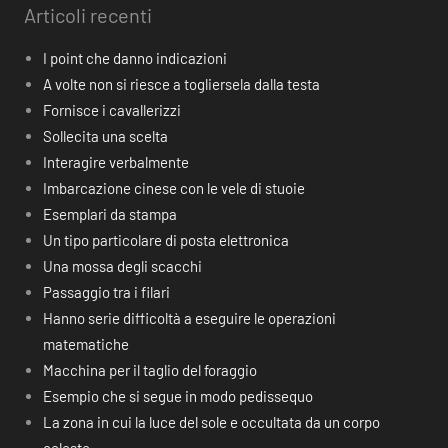
Articoli recenti
I point che danno indicazioni
A volte non si riesce a togliersela dalla testa
Fornisce i cavallerizzi
Sollecita una scelta
Interagire verbalmente
Imbarcazione cinese con le vele di stuoie
Esemplari da stampa
Un tipo particolare di posta elettronica
Una mossa degli scacchi
Passaggio tra i filari
Hanno serie difficoltà a eseguire le operazioni
matematiche
Macchina per il taglio del foraggio
Esempio che si segue in modo pedissequo
La zona in cui la luce del sole e occultata da un corpo