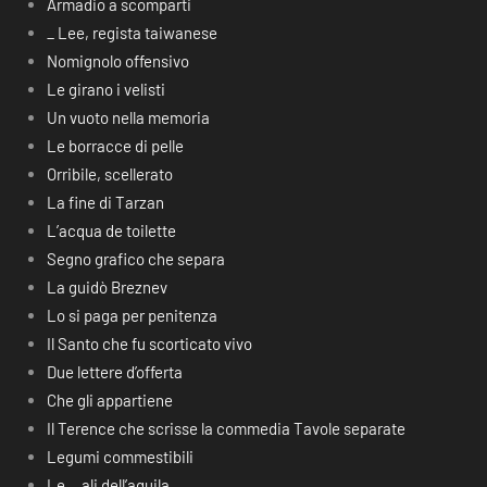
Armadio a scomparti
_ Lee, regista taiwanese
Nomignolo offensivo
Le girano i velisti
Un vuoto nella memoria
Le borracce di pelle
Orribile, scellerato
La fine di Tarzan
L’acqua de toilette
Segno grafico che separa
La guidò Breznev
Lo si paga per penitenza
Il Santo che fu scorticato vivo
Due lettere d’offerta
Che gli appartiene
Il Terence che scrisse la commedia Tavole separate
Legumi commestibili
Le… ali dell’aquila