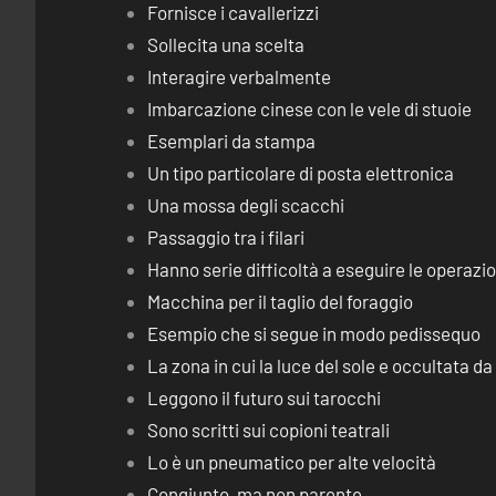
Fornisce i cavallerizzi
Sollecita una scelta
Interagire verbalmente
Imbarcazione cinese con le vele di stuoie
Esemplari da stampa
Un tipo particolare di posta elettronica
Una mossa degli scacchi
Passaggio tra i filari
Hanno serie difficoltà a eseguire le operaz
Macchina per il taglio del foraggio
Esempio che si segue in modo pedissequo
La zona in cui la luce del sole e occultata d
Leggono il futuro sui tarocchi
Sono scritti sui copioni teatrali
Lo è un pneumatico per alte velocità
Congiunto, ma non parente