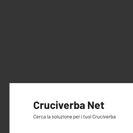
Vai
al
Cruciverba Net
contenuto
Cerca la soluzione per i tuoi Cruciverba