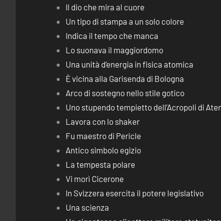
Il dio che mira al cuore
Un tipo di stampa a un solo colore
Indica il tempo che manca
Lo suonava il maggiordomo
Una unità d’energia in fisica atomica
È vicina alla Garisenda di Bologna
Arco di sostegno nello stile gotico
Uno stupendo tempietto dell’Acropoli di Ate
Lavora con lo shaker
Fu maestro di Pericle
Antico simbolo egizio
La tempesta polare
Vi morì Cicerone
In Svizzera esercita il potere legislativo
Una scienza