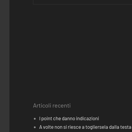
Articoli recenti
I point che danno indicazioni
A volte non si riesce a togliersela dalla testa