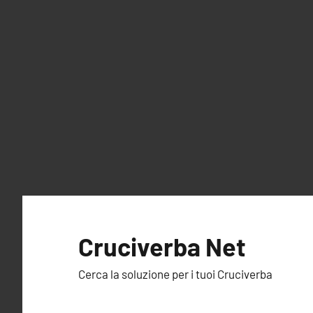
Vai
al
Cruciverba Net
contenuto
Cerca la soluzione per i tuoi Cruciverba