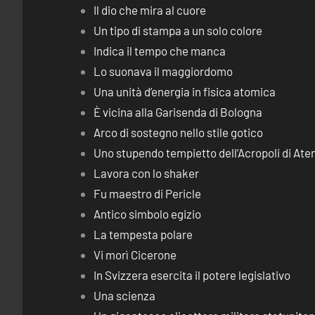
Il dio che mira al cuore
Un tipo di stampa a un solo colore
Indica il tempo che manca
Lo suonava il maggiordomo
Una unità d’energia in fisica atomica
È vicina alla Garisenda di Bologna
Arco di sostegno nello stile gotico
Uno stupendo tempietto dell’Acropoli di Ate
Lavora con lo shaker
Fu maestro di Pericle
Antico simbolo egizio
La tempesta polare
Vi morì Cicerone
In Svizzera esercita il potere legislativo
Una scienza