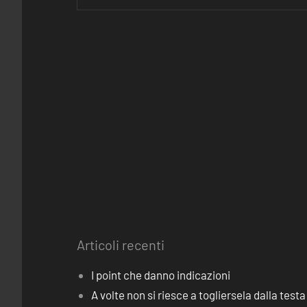
Articoli recenti
I point che danno indicazioni
A volte non si riesce a togliersela dalla testa