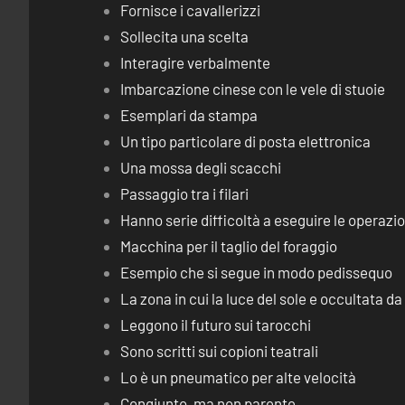
Fornisce i cavallerizzi
Sollecita una scelta
Interagire verbalmente
Imbarcazione cinese con le vele di stuoie
Esemplari da stampa
Un tipo particolare di posta elettronica
Una mossa degli scacchi
Passaggio tra i filari
Hanno serie difficoltà a eseguire le operaz
Macchina per il taglio del foraggio
Esempio che si segue in modo pedissequo
La zona in cui la luce del sole e occultata d
Leggono il futuro sui tarocchi
Sono scritti sui copioni teatrali
Lo è un pneumatico per alte velocità
Congiunto, ma non parente