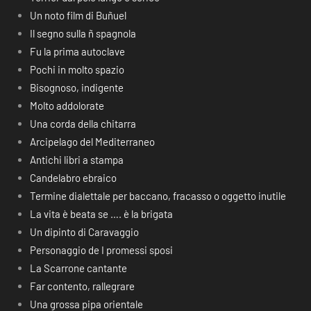
Un noto film di Buñuel
Il segno sulla ñ spagnola
Fu la prima autoclave
Pochi in molto spazio
Bisognoso, indigente
Molto addolorate
Una corda della chitarra
Arcipelago del Mediterraneo
Antichi libri a stampa
Candelabro ebraico
Termine dialettale per baccano, fracasso o oggetto inutile
La vita è beata se …. è la brigata
Un dipinto di Caravaggio
Personaggio de I promessi sposi
La Scarrone cantante
Far contento, rallegrare
Una grossa pipa orientale