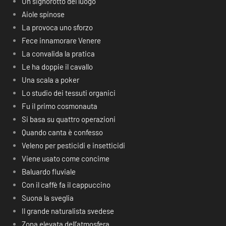
Un signorotto del luogo
Aiole spinose
La provoca uno sforzo
Fece innamorare Venere
La convalida la pratica
Le ha doppie il cavallo
Una scala a poker
Lo studio dei tessuti organici
Fu il primo cosmonauta
Si basa su quattro operazioni
Quando canta è confesso
Veleno per pesticidi e insetticidi
Viene usato come concime
Baluardo fluviale
Con il caffè fa il cappuccino
Suona la sveglia
Il grande naturalista svedese
Zona elevata dell’atmosfera