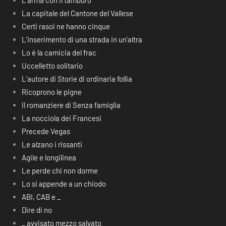
L’arma con il tamburo
La capitale del Cantone del Vallese
Certi rasoi ne hanno cinque
L’inserimento di una strada in un’altra
Lo è la camicia del frac
Uccelletto solitario
L’autore di Storie di ordinaria follia
Ricoprono le pigne
Il romanziere di Senza famiglia
La nocciola dei Francesi
Precede Vegas
Le alzano i rissanti
Agile e longilinea
Le perde chi non dorme
Lo si appende a un chiodo
ABI, CAB e _
Dire di no
_ avvisato mezzo salvato