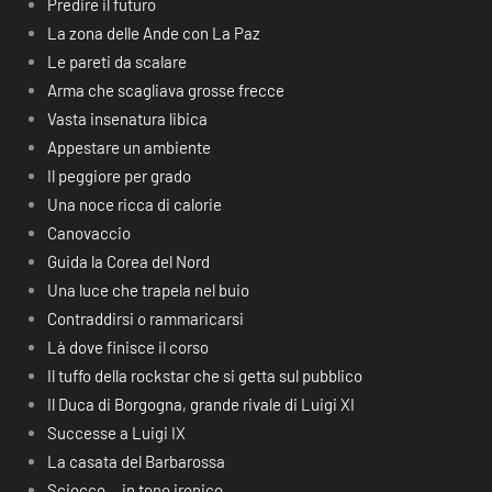
Predire il futuro
La zona delle Ande con La Paz
Le pareti da scalare
Arma che scagliava grosse frecce
Vasta insenatura libica
Appestare un ambiente
Il peggiore per grado
Una noce ricca di calorie
Canovaccio
Guida la Corea del Nord
Una luce che trapela nel buio
Contraddirsi o rammaricarsi
Là dove finisce il corso
Il tuffo della rockstar che si getta sul pubblico
Il Duca di Borgogna, grande rivale di Luigi XI
Successe a Luigi IX
La casata del Barbarossa
Sciocco… in tono ironico