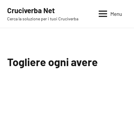
Vai
Cruciverba Net
al
Menu
Cerca la soluzione per i tuoi Cruciverba
contenuto
Togliere ogni avere