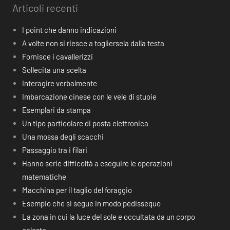
Articoli recenti
I point che danno indicazioni
A volte non si riesce a togliersela dalla testa
Fornisce i cavallerizzi
Sollecita una scelta
Interagire verbalmente
Imbarcazione cinese con le vele di stuoie
Esemplari da stampa
Un tipo particolare di posta elettronica
Una mossa degli scacchi
Passaggio tra i filari
Hanno serie difficoltà a eseguire le operazioni
matematiche
Macchina per il taglio del foraggio
Esempio che si segue in modo pedissequo
La zona in cui la luce del sole e occultata da un corpo