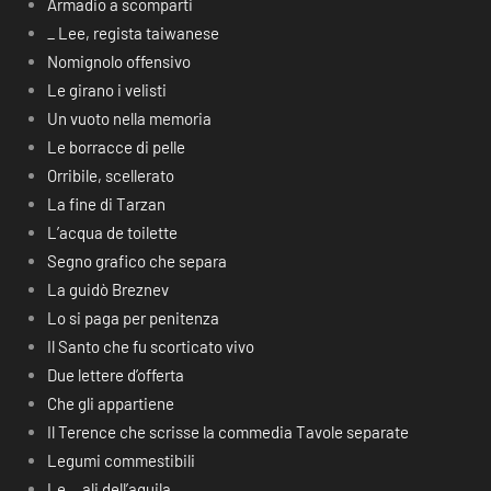
Armadio a scomparti
_ Lee, regista taiwanese
Nomignolo offensivo
Le girano i velisti
Un vuoto nella memoria
Le borracce di pelle
Orribile, scellerato
La fine di Tarzan
L’acqua de toilette
Segno grafico che separa
La guidò Breznev
Lo si paga per penitenza
Il Santo che fu scorticato vivo
Due lettere d’offerta
Che gli appartiene
Il Terence che scrisse la commedia Tavole separate
Legumi commestibili
Le… ali dell’aquila