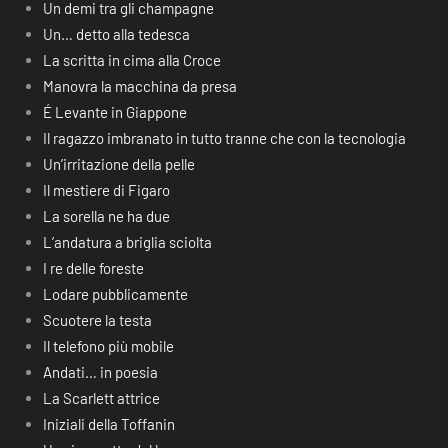
Un demi tra gli champagne
Un… detto alla tedesca
La scritta in cima alla Croce
Manovra la macchina da presa
É Levante in Giappone
Il ragazzo imbranato in tutto tranne che con la tecnologia
Un’irritazione della pelle
Il mestiere di Figaro
La sorella ne ha due
L’andatura a briglia sciolta
I re delle foreste
Lodare pubblicamente
Scuotere la testa
Il telefono più mobile
Andati… in poesia
La Scarlett attrice
Iniziali della Toffanin