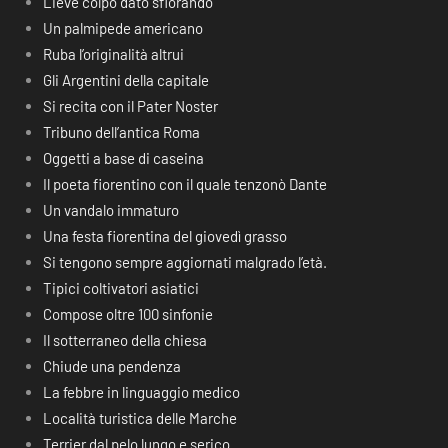
Lieve colpo dato sfiorando
Un palmipede americano
Ruba l’originalità altrui
Gli Argentini della capitale
Si recita con il Pater Noster
Tribuno dell’antica Roma
Oggetti a base di caseina
Il poeta fiorentino con il quale tenzonò Dante
Un vandalo immaturo
Una festa fiorentina del giovedì grasso
Si tengono sempre aggiornati malgrado l’età.
Tipici coltivatori asiatici
Compose oltre 100 sinfonie
Il sotterraneo della chiesa
Chiude una pendenza
La febbre in linguaggio medico
Località turistica delle Marche
Terrier dal pelo lungo e serico