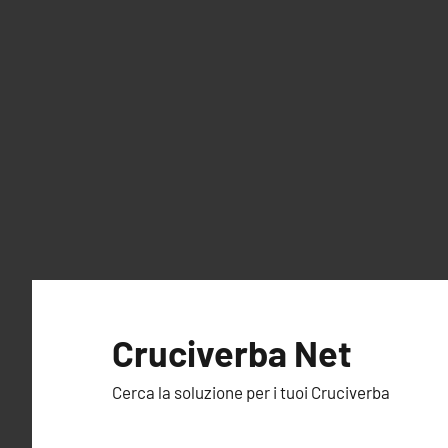
Vai
al
Cruciverba Net
contenuto
Cerca la soluzione per i tuoi Cruciverba