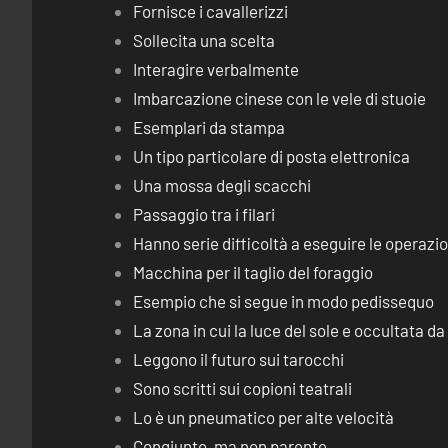
Fornisce i cavallerizzi
Sollecita una scelta
Interagire verbalmente
Imbarcazione cinese con le vele di stuoie
Esemplari da stampa
Un tipo particolare di posta elettronica
Una mossa degli scacchi
Passaggio tra i filari
Hanno serie difficoltà a eseguire le operaz
Macchina per il taglio del foraggio
Esempio che si segue in modo pedissequo
La zona in cui la luce del sole e occultata d
Leggono il futuro sui tarocchi
Sono scritti sui copioni teatrali
Lo è un pneumatico per alte velocità
Congiunto, ma non parente