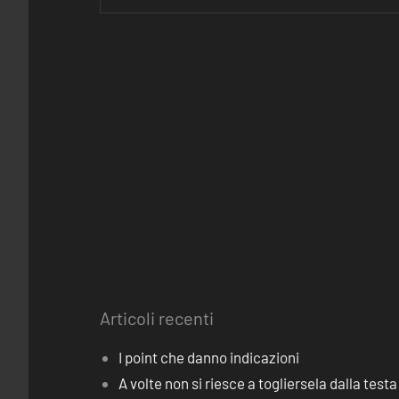
Articoli recenti
I point che danno indicazioni
A volte non si riesce a togliersela dalla testa