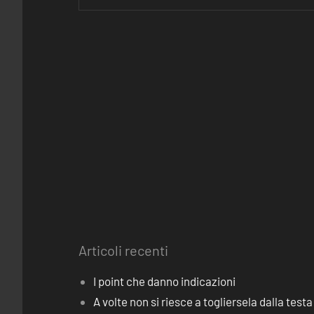
Articoli recenti
I point che danno indicazioni
A volte non si riesce a togliersela dalla testa