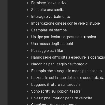
Fornisce i cavallerizzi
Sollecita una scelta
Interagire verbalmente
Imbarcazione cinese con le vele di stuoie
Esemplari da stampa
Un tipo particolare di posta elettronica
Una mossa degli scacchi
Passaggio tra i filari
Hanno serie difficoltà a eseguire le operaz
Macchina per il taglio del foraggio
Esempio che si segue in modo pedissequo
La zona in cui la luce del sole e occultata d
Leggono il futuro sui tarocchi
Sono scritti sui copioni teatrali
Lo è un pneumatico per alte velocità
Congiunto, ma non parente