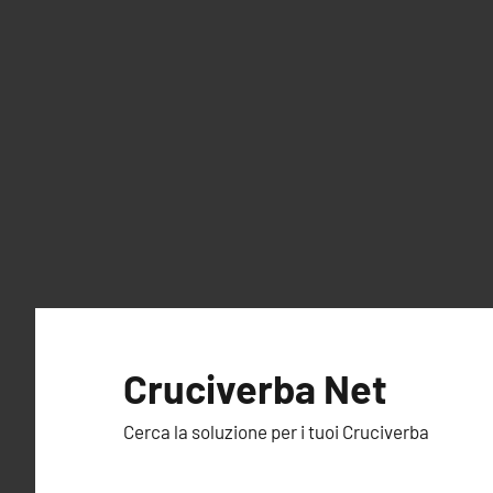
Vai
al
Cruciverba Net
contenuto
Cerca la soluzione per i tuoi Cruciverba