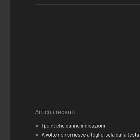
Articoli recenti
I point che danno indicazioni
A volte non si riesce a togliersela dalla testa