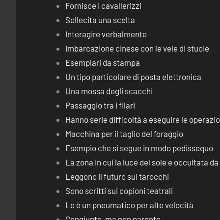
Fornisce i cavallerizzi
Sollecita una scelta
Interagire verbalmente
Imbarcazione cinese con le vele di stuoie
Esemplari da stampa
Un tipo particolare di posta elettronica
Una mossa degli scacchi
Passaggio tra i filari
Hanno serie difficoltà a eseguire le operaz
Macchina per il taglio del foraggio
Esempio che si segue in modo pedissequo
La zona in cui la luce del sole e occultata d
Leggono il futuro sui tarocchi
Sono scritti sui copioni teatrali
Lo è un pneumatico per alte velocità
Congiunto, ma non parente