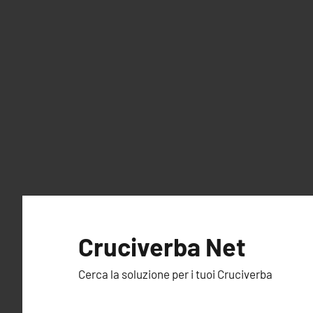
Vai
al
Cruciverba Net
contenuto
Cerca la soluzione per i tuoi Cruciverba