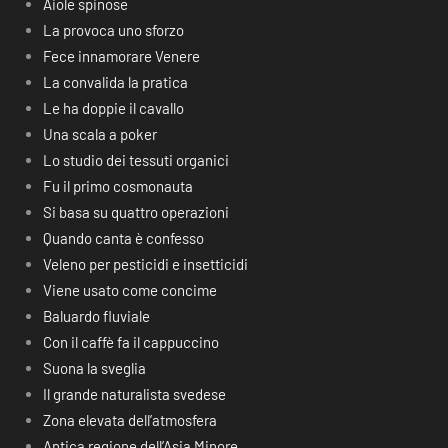
Aiole spinose
La provoca uno sforzo
Fece innamorare Venere
La convalida la pratica
Le ha doppie il cavallo
Una scala a poker
Lo studio dei tessuti organici
Fu il primo cosmonauta
Si basa su quattro operazioni
Quando canta è confesso
Veleno per pesticidi e insetticidi
Viene usato come concime
Baluardo fluviale
Con il caffè fa il cappuccino
Suona la sveglia
Il grande naturalista svedese
Zona elevata dell’atmosfera
Antica regione dell’Asia Minore