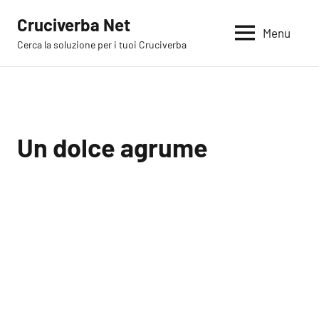
Vai
Cruciverba Net
al
Menu
Cerca la soluzione per i tuoi Cruciverba
contenuto
Un dolce agrume