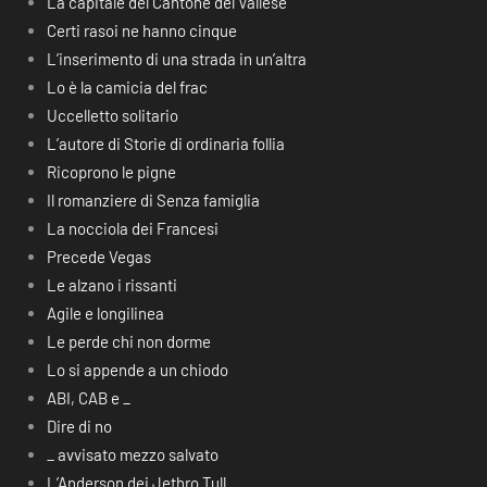
La capitale del Cantone del Vallese
Certi rasoi ne hanno cinque
L’inserimento di una strada in un’altra
Lo è la camicia del frac
Uccelletto solitario
L’autore di Storie di ordinaria follia
Ricoprono le pigne
Il romanziere di Senza famiglia
La nocciola dei Francesi
Precede Vegas
Le alzano i rissanti
Agile e longilinea
Le perde chi non dorme
Lo si appende a un chiodo
ABI, CAB e _
Dire di no
_ avvisato mezzo salvato
L’Anderson dei Jethro Tull