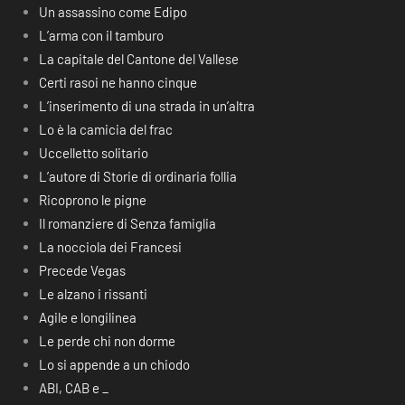
Un assassino come Edipo
L’arma con il tamburo
La capitale del Cantone del Vallese
Certi rasoi ne hanno cinque
L’inserimento di una strada in un’altra
Lo è la camicia del frac
Uccelletto solitario
L’autore di Storie di ordinaria follia
Ricoprono le pigne
Il romanziere di Senza famiglia
La nocciola dei Francesi
Precede Vegas
Le alzano i rissanti
Agile e longilinea
Le perde chi non dorme
Lo si appende a un chiodo
ABI, CAB e _