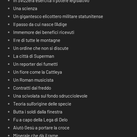
In Svizzera esercita il potere legislativo
Una scienza
Un gigantesco elicottero militare statunitense
Il passo da cui nasce l’Adige
Immemore dei benefici ricevuti
Il re di tutte le montagne
Un ordine che non si discute
La città di Superman
Un reporter dei fumetti
Un fiore come la Cattleya
Un Roman musicista
Contratti dal freddo
Una scivolata sul fondo sdrucciolevole
Teoria sull’origine delle specie
Butta i soldi dalla finestra
Fu a capo della Lega di Delo
Aiutò Gesù a portare la croce
Minerale che dà il rame