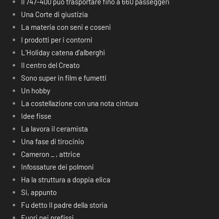
Il 747-400 può trasportare fino a 660 passeggeri
Una Corte di giustizia
La materia con seni e coseni
I prodotti per i contorni
L’Holiday catena d’alberghi
Il centro del Creato
Sono super in film e fumetti
Un hobby
La costellazione con una nota cintura
Idee fisse
La lavora il ceramista
Una fase di tirocinio
Cameron _ , attrice
Infossature dei polmoni
Ha la struttura a doppia elica
Si, appunto
Fu detto Il padre della storia
Fuori nei prefissi