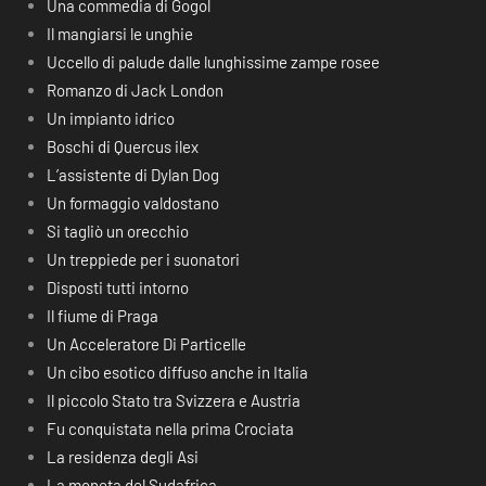
Una commedia di Gogol
Il mangiarsi le unghie
Uccello di palude dalle lunghissime zampe rosee
Romanzo di Jack London
Un impianto idrico
Boschi di Quercus ilex
L’assistente di Dylan Dog
Un formaggio valdostano
Si tagliò un orecchio
Un treppiede per i suonatori
Disposti tutti intorno
Il fiume di Praga
Un Acceleratore Di Particelle
Un cibo esotico diffuso anche in Italia
Il piccolo Stato tra Svizzera e Austria
Fu conquistata nella prima Crociata
La residenza degli Asi
La moneta del Sudafrica