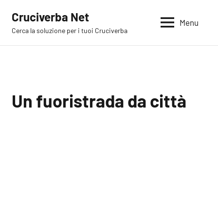
Vai
Cruciverba Net
al
Menu
Cerca la soluzione per i tuoi Cruciverba
contenuto
Un fuoristrada da città