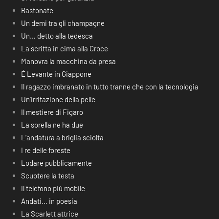
Bastonate
Un demi tra gli champagne
Un… detto alla tedesca
La scritta in cima alla Croce
Manovra la macchina da presa
É Levante in Giappone
Il ragazzo imbranato in tutto tranne che con la tecnologia
Un’irritazione della pelle
Il mestiere di Figaro
La sorella ne ha due
L’andatura a briglia sciolta
I re delle foreste
Lodare pubblicamente
Scuotere la testa
Il telefono più mobile
Andati… in poesia
La Scarlett attrice