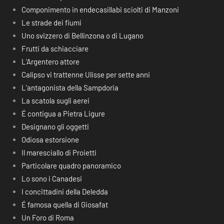
Componimento in endecasillabi sciolti di Manzoni
Le strade dei fiumi
Uno svizzero di Bellinzona o di Lugano
Frutti da schiacciare
L’Argentero attore
Calipso vi trattenne Ulisse per sette anni
L’antagonista della Sampdoria
La scatola sugli aerei
É contigua a Pietra Ligure
Designano gli oggetti
Odiosa estorsione
Il maresciallo di Proietti
Particolare quadro panoramico
Lo sono i Canadesi
I concittadini della Deledda
É famosa quella di Giosafat
Un Foro di Roma