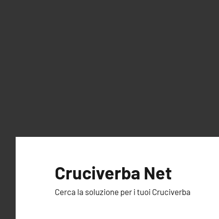
Vai
al
Cruciverba Net
contenuto
Cerca la soluzione per i tuoi Cruciverba