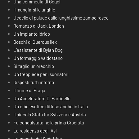
Una commedia di Gogol
Il mangiarsi le unghie
Uccello di palude dalle lunghissime zampe rosee
Romanzo di Jack London
Un impianto idrico
Boschi di Quercus ilex
L’assistente di Dylan Dog
Un formaggio valdostano
Si tagliò un orecchio
Un treppiede per i suonatori
Disposti tutti intorno
Il fiume di Praga
Un Acceleratore Di Particelle
Un cibo esotico diffuso anche in Italia
Il piccolo Stato tra Svizzera e Austria
Fu conquistata nella prima Crociata
La residenza degli Asi
La moneta del Sudafrica