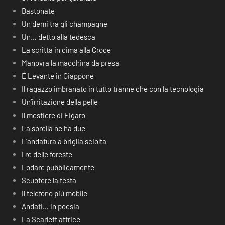
Bastonate
Un demi tra gli champagne
Un… detto alla tedesca
La scritta in cima alla Croce
Manovra la macchina da presa
É Levante in Giappone
Il ragazzo imbranato in tutto tranne che con la tecnologia
Un’irritazione della pelle
Il mestiere di Figaro
La sorella ne ha due
L’andatura a briglia sciolta
I re delle foreste
Lodare pubblicamente
Scuotere la testa
Il telefono più mobile
Andati… in poesia
La Scarlett attrice