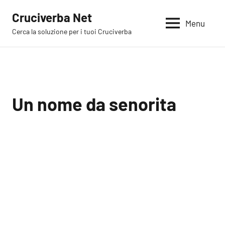
Vai
Cruciverba Net
al
Menu
Cerca la soluzione per i tuoi Cruciverba
contenuto
Un nome da senorita