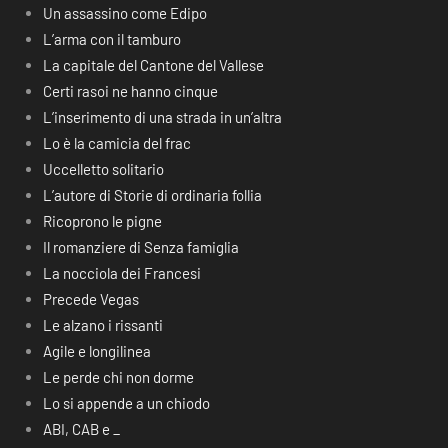
Un assassino come Edipo
L’arma con il tamburo
La capitale del Cantone del Vallese
Certi rasoi ne hanno cinque
L’inserimento di una strada in un’altra
Lo è la camicia del frac
Uccelletto solitario
L’autore di Storie di ordinaria follia
Ricoprono le pigne
Il romanziere di Senza famiglia
La nocciola dei Francesi
Precede Vegas
Le alzano i rissanti
Agile e longilinea
Le perde chi non dorme
Lo si appende a un chiodo
ABI, CAB e _