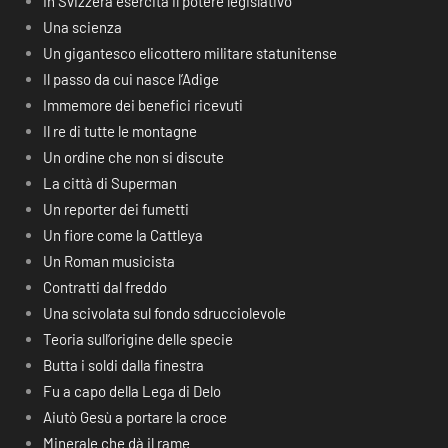
In Svizzera esercita il potere legislativo
Una scienza
Un gigantesco elicottero militare statunitense
Il passo da cui nasce l’Adige
Immemore dei benefici ricevuti
Il re di tutte le montagne
Un ordine che non si discute
La città di Superman
Un reporter dei fumetti
Un fiore come la Cattleya
Un Roman musicista
Contratti dal freddo
Una scivolata sul fondo sdrucciolevole
Teoria sull’origine delle specie
Butta i soldi dalla finestra
Fu a capo della Lega di Delo
Aiutò Gesù a portare la croce
Minerale che dà il rame