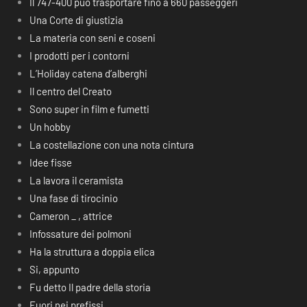
Il 747-400 può trasportare fino a 660 passeggeri
Una Corte di giustizia
La materia con seni e coseni
I prodotti per i contorni
L’Holiday catena d’alberghi
Il centro del Creato
Sono super in film e fumetti
Un hobby
La costellazione con una nota cintura
Idee fisse
La lavora il ceramista
Una fase di tirocinio
Cameron _ , attrice
Infossature dei polmoni
Ha la struttura a doppia elica
Si, appunto
Fu detto Il padre della storia
Fuori nei prefissi