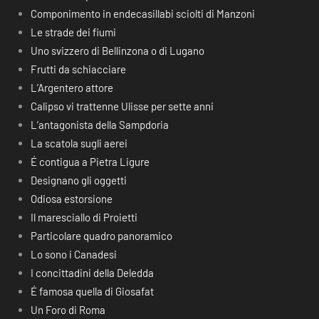
Componimento in endecasillabi sciolti di Manzoni
Le strade dei fiumi
Uno svizzero di Bellinzona o di Lugano
Frutti da schiacciare
L’Argentero attore
Calipso vi trattenne Ulisse per sette anni
L’antagonista della Sampdoria
La scatola sugli aerei
É contigua a Pietra Ligure
Designano gli oggetti
Odiosa estorsione
Il maresciallo di Proietti
Particolare quadro panoramico
Lo sono i Canadesi
I concittadini della Deledda
É famosa quella di Giosafat
Un Foro di Roma