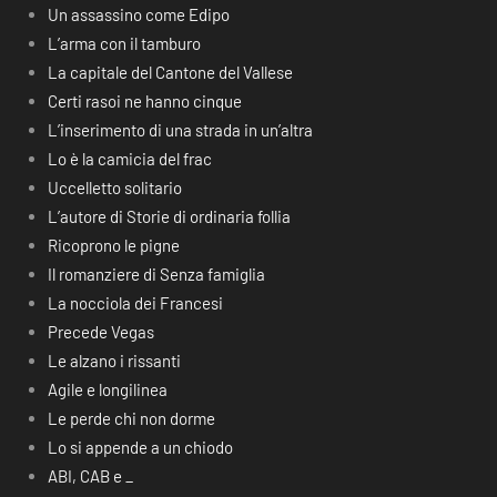
Un assassino come Edipo
L’arma con il tamburo
La capitale del Cantone del Vallese
Certi rasoi ne hanno cinque
L’inserimento di una strada in un’altra
Lo è la camicia del frac
Uccelletto solitario
L’autore di Storie di ordinaria follia
Ricoprono le pigne
Il romanziere di Senza famiglia
La nocciola dei Francesi
Precede Vegas
Le alzano i rissanti
Agile e longilinea
Le perde chi non dorme
Lo si appende a un chiodo
ABI, CAB e _