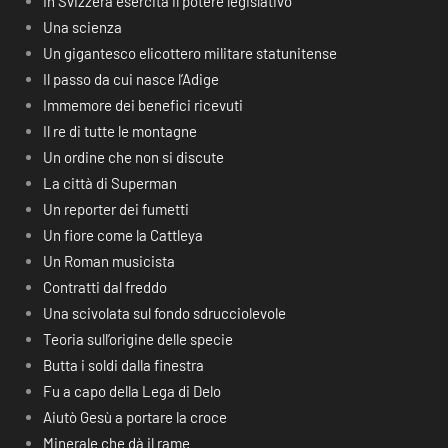
In Svizzera esercita il potere legislativo
Una scienza
Un gigantesco elicottero militare statunitense
Il passo da cui nasce l’Adige
Immemore dei benefici ricevuti
Il re di tutte le montagne
Un ordine che non si discute
La città di Superman
Un reporter dei fumetti
Un fiore come la Cattleya
Un Roman musicista
Contratti dal freddo
Una scivolata sul fondo sdrucciolevole
Teoria sull’origine delle specie
Butta i soldi dalla finestra
Fu a capo della Lega di Delo
Aiutò Gesù a portare la croce
Minerale che dà il rame