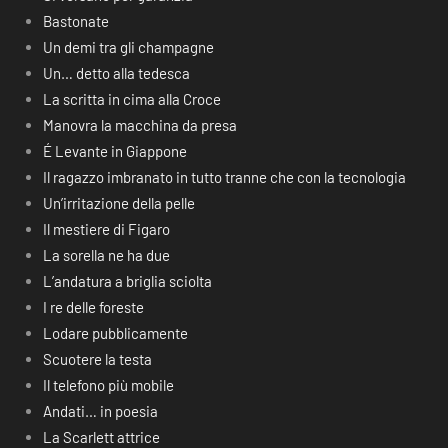
Bastonate
Un demi tra gli champagne
Un… detto alla tedesca
La scritta in cima alla Croce
Manovra la macchina da presa
É Levante in Giappone
Il ragazzo imbranato in tutto tranne che con la tecnologia
Un’irritazione della pelle
Il mestiere di Figaro
La sorella ne ha due
L’andatura a briglia sciolta
I re delle foreste
Lodare pubblicamente
Scuotere la testa
Il telefono più mobile
Andati… in poesia
La Scarlett attrice