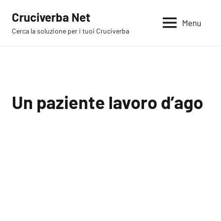
Vai
Cruciverba Net
al
Menu
Cerca la soluzione per i tuoi Cruciverba
contenuto
Un paziente lavoro d’ago