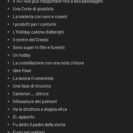
Il 747-400 può trasportare fino a 660 passeggeri
Una Corte di giustizia
La materia con seni e coseni
I prodotti per i contorni
L’Holiday catena d’alberghi
Il centro del Creato
Sono super in film e fumetti
Un hobby
La costellazione con una nota cintura
Idee fisse
La lavora il ceramista
Una fase di tirocinio
Cameron _ , attrice
Infossature dei polmoni
Ha la struttura a doppia elica
Si, appunto
Fu detto Il padre della storia
Fuori nei prefissi