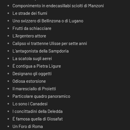
Componimento in endecasillabi sciolti di Manzoni
Le strade dei fiumi
Uno svizzero di Bellinzona o di Lugano
Frutti da schiacciare
L’Argentero attore
Calipso vi trattenne Ulisse per sette anni
L’antagonista della Sampdoria
La scatola sugli aerei
É contigua a Pietra Ligure
Designano gli oggetti
Odiosa estorsione
Il maresciallo di Proietti
Particolare quadro panoramico
Lo sono i Canadesi
I concittadini della Deledda
É famosa quella di Giosafat
Un Foro di Roma