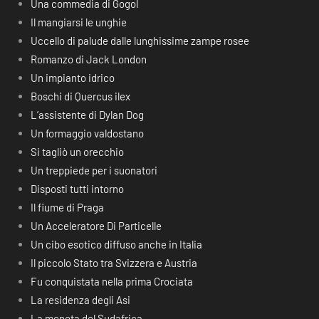
Una commedia di Gogol
Il mangiarsi le unghie
Uccello di palude dalle lunghissime zampe rosee
Romanzo di Jack London
Un impianto idrico
Boschi di Quercus ilex
L’assistente di Dylan Dog
Un formaggio valdostano
Si tagliò un orecchio
Un treppiede per i suonatori
Disposti tutti intorno
Il fiume di Praga
Un Acceleratore Di Particelle
Un cibo esotico diffuso anche in Italia
Il piccolo Stato tra Svizzera e Austria
Fu conquistata nella prima Crociata
La residenza degli Asi
La moneta del Sudafrica