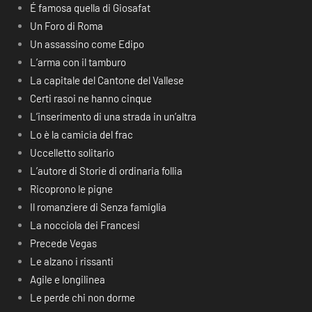
É famosa quella di Giosafat
Un Foro di Roma
Un assassino come Edipo
L’arma con il tamburo
La capitale del Cantone del Vallese
Certi rasoi ne hanno cinque
L’inserimento di una strada in un’altra
Lo è la camicia del frac
Uccelletto solitario
L’autore di Storie di ordinaria follia
Ricoprono le pigne
Il romanziere di Senza famiglia
La nocciola dei Francesi
Precede Vegas
Le alzano i rissanti
Agile e longilinea
Le perde chi non dorme