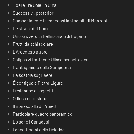
_ delle Tre Gole, in Cina
Successivi, posteriori
Componimento in endecasillabi sciolti di Manzoni
Le strade dei fiumi
Uno svizzero di Bellinzona o di Lugano
Frutti da schiacciare
L’Argentero attore
Calipso vi trattenne Ulisse per sette anni
L’antagonista della Sampdoria
La scatola sugli aerei
É contigua a Pietra Ligure
Designano gli oggetti
Odiosa estorsione
Il maresciallo di Proietti
Particolare quadro panoramico
Lo sono i Canadesi
I concittadini della Deledda