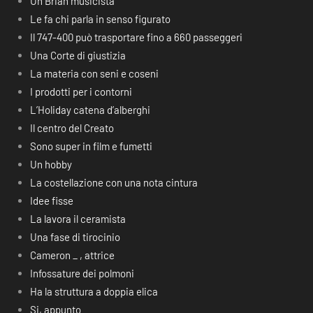
Un Brian musicista
Le fa chi parla in senso figurato
Il 747-400 può trasportare fino a 660 passeggeri
Una Corte di giustizia
La materia con seni e coseni
I prodotti per i contorni
L’Holiday catena d’alberghi
Il centro del Creato
Sono super in film e fumetti
Un hobby
La costellazione con una nota cintura
Idee fisse
La lavora il ceramista
Una fase di tirocinio
Cameron _ , attrice
Infossature dei polmoni
Ha la struttura a doppia elica
Si, appunto