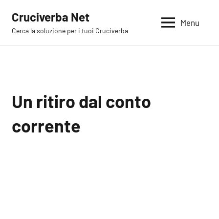
Vai
Cruciverba Net
al
Menu
Cerca la soluzione per i tuoi Cruciverba
contenuto
Un ritiro dal conto
corrente