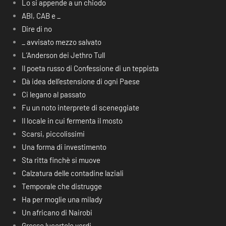
Lo si appende a un chiodo
ABI, CAB e _
Dire di no
_ avvisato mezzo salvato
L’Anderson dei Jethro Tull
Il poeta russo di Confessione di un teppista
Dà idea dell’estensione di ogni Paese
Ci legano al passato
Fu un noto interprete di sceneggiate
Il locale in cui fermenta il mosto
Scarsi, piccolissimi
Una forma di investimento
Sta ritta finchè si muove
Calzatura delle contadine laziali
Temporale che distrugge
Ha per moglie una milady
Un africano di Nairobi
Grosse lucertole verdi