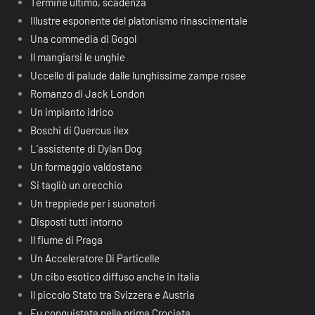
Termine ultimo, scadenza
Illustre esponente del platonismo rinascimentale
Una commedia di Gogol
Il mangiarsi le unghie
Uccello di palude dalle lunghissime zampe rosee
Romanzo di Jack London
Un impianto idrico
Boschi di Quercus ilex
L’assistente di Dylan Dog
Un formaggio valdostano
Si tagliò un orecchio
Un treppiede per i suonatori
Disposti tutti intorno
Il fiume di Praga
Un Acceleratore Di Particelle
Un cibo esotico diffuso anche in Italia
Il piccolo Stato tra Svizzera e Austria
Fu conquistata nella prima Crociata