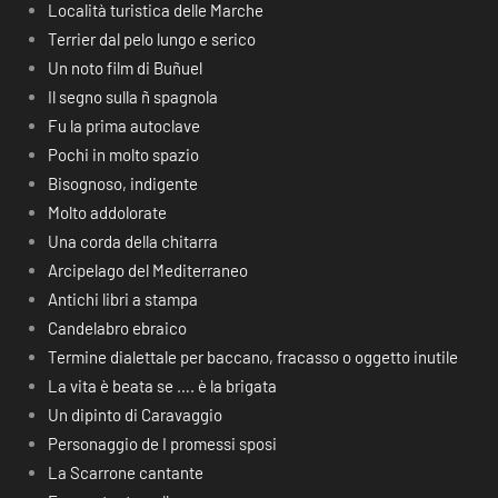
Località turistica delle Marche
Terrier dal pelo lungo e serico
Un noto film di Buñuel
Il segno sulla ñ spagnola
Fu la prima autoclave
Pochi in molto spazio
Bisognoso, indigente
Molto addolorate
Una corda della chitarra
Arcipelago del Mediterraneo
Antichi libri a stampa
Candelabro ebraico
Termine dialettale per baccano, fracasso o oggetto inutile
La vita è beata se …. è la brigata
Un dipinto di Caravaggio
Personaggio de I promessi sposi
La Scarrone cantante