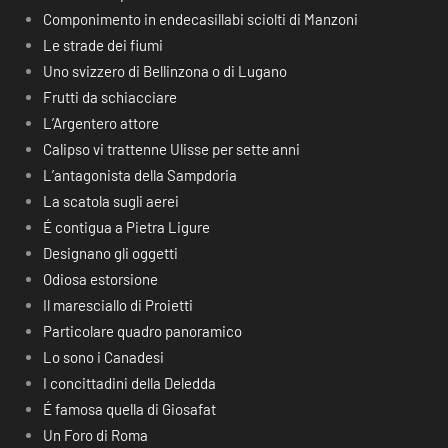
Componimento in endecasillabi sciolti di Manzoni
Le strade dei fiumi
Uno svizzero di Bellinzona o di Lugano
Frutti da schiacciare
L’Argentero attore
Calipso vi trattenne Ulisse per sette anni
L’antagonista della Sampdoria
La scatola sugli aerei
É contigua a Pietra Ligure
Designano gli oggetti
Odiosa estorsione
Il maresciallo di Proietti
Particolare quadro panoramico
Lo sono i Canadesi
I concittadini della Deledda
É famosa quella di Giosafat
Un Foro di Roma