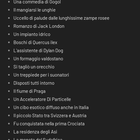
Una commedia di Gogol
Il mangiarsi le unghie
Uccello di palude dalle lunghissime zampe rosee
Romanzo di Jack London
Un impianto idrico
Boschi di Quercus ilex
L’assistente di Dylan Dog
Un formaggio valdostano
Si tagliò un orecchio
Un treppiede per i suonatori
Disposti tutti intorno
Il fiume di Praga
Un Acceleratore Di Particelle
Un cibo esotico diffuso anche in Italia
Il piccolo Stato tra Svizzera e Austria
Fu conquistata nella prima Crociata
La residenza degli Asi
La moneta del Sudafrica