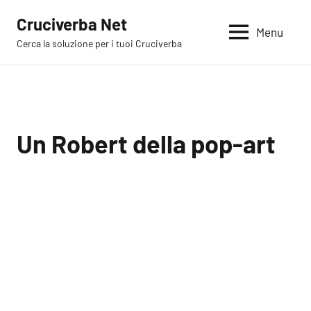
Vai
Cruciverba Net
al
Menu
Cerca la soluzione per i tuoi Cruciverba
contenuto
Un Robert della pop-art