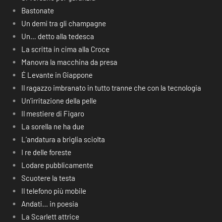
Bastonate
Un demi tra gli champagne
Un… detto alla tedesca
La scritta in cima alla Croce
Manovra la macchina da presa
É Levante in Giappone
Il ragazzo imbranato in tutto tranne che con la tecnologia
Un’irritazione della pelle
Il mestiere di Figaro
La sorella ne ha due
L’andatura a briglia sciolta
I re delle foreste
Lodare pubblicamente
Scuotere la testa
Il telefono più mobile
Andati… in poesia
La Scarlett attrice