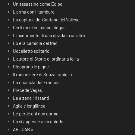
Un assassino come Edipo
L’arma con il tamburo
La capitale del Cantone del Vallese
Certi rasoi ne hanno cinque
L’inserimento di una strada in un’altra
Lo è la camicia del frac
Uccelletto solitario
L’autore di Storie di ordinaria follia
Ricoprono le pigne
Il romanziere di Senza famiglia
La nocciola dei Francesi
Precede Vegas
Le alzano i rissanti
Agile e longilinea
Le perde chi non dorme
Lo si appende a un chiodo
ABI, CAB e _