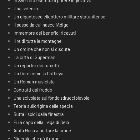
In Svizzera esercita il potere legislativo
Una scienza
Un gigantesco elicottero militare statunitense
Il passo da cui nasce l’Adige
Immemore dei benefici ricevuti
Il re di tutte le montagne
Un ordine che non si discute
La città di Superman
Un reporter dei fumetti
Un fiore come la Cattleya
Un Roman musicista
Contratti dal freddo
Una scivolata sul fondo sdrucciolevole
Teoria sull’origine delle specie
Butta i soldi dalla finestra
Fu a capo della Lega di Delo
Aiutò Gesù a portare la croce
Minerale che dà il rame