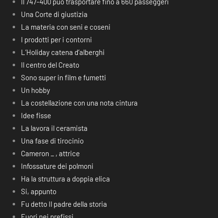
Il 747-400 può trasportare fino a 660 passeggeri
Una Corte di giustizia
La materia con seni e coseni
I prodotti per i contorni
L’Holiday catena d’alberghi
Il centro del Creato
Sono super in film e fumetti
Un hobby
La costellazione con una nota cintura
Idee fisse
La lavora il ceramista
Una fase di tirocinio
Cameron _ , attrice
Infossature dei polmoni
Ha la struttura a doppia elica
Si, appunto
Fu detto Il padre della storia
Fuori nei prefissi