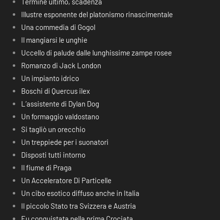
Termine ultimo, scadenza
Illustre esponente del platonismo rinascimentale
Una commedia di Gogol
Il mangiarsi le unghie
Uccello di palude dalle lunghissime zampe rosee
Romanzo di Jack London
Un impianto idrico
Boschi di Quercus ilex
L’assistente di Dylan Dog
Un formaggio valdostano
Si tagliò un orecchio
Un treppiede per i suonatori
Disposti tutti intorno
Il fiume di Praga
Un Acceleratore Di Particelle
Un cibo esotico diffuso anche in Italia
Il piccolo Stato tra Svizzera e Austria
Fu conquistata nella prima Crociata