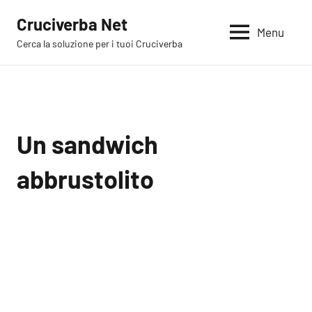
Vai
Cruciverba Net
al
Menu
Cerca la soluzione per i tuoi Cruciverba
contenuto
Un sandwich
abbrustolito