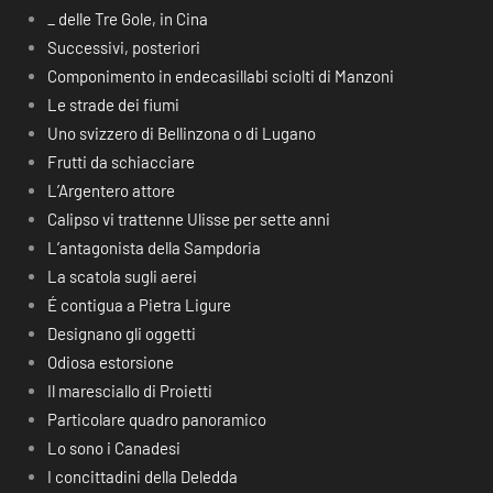
_ delle Tre Gole, in Cina
Successivi, posteriori
Componimento in endecasillabi sciolti di Manzoni
Le strade dei fiumi
Uno svizzero di Bellinzona o di Lugano
Frutti da schiacciare
L’Argentero attore
Calipso vi trattenne Ulisse per sette anni
L’antagonista della Sampdoria
La scatola sugli aerei
É contigua a Pietra Ligure
Designano gli oggetti
Odiosa estorsione
Il maresciallo di Proietti
Particolare quadro panoramico
Lo sono i Canadesi
I concittadini della Deledda