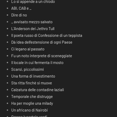
Lo si appende a un chiodo
ABI, CAB e _
Dire di no
_ avvisato mezzo salvato
L’Anderson dei Jethro Tull
Il poeta russo di Confessione di un teppista
Dà idea dell’estensione di ogni Paese
Ci legano al passato
Fu un noto interprete di sceneggiate
Il locale in cui fermenta il mosto
Scarsi, piccolissimi
Una forma di investimento
Sta ritta finchè si muove
Calzatura delle contadine laziali
Temporale che distrugge
Ha per moglie una milady
Un africano di Nairobi
Grosse lucertole verdi