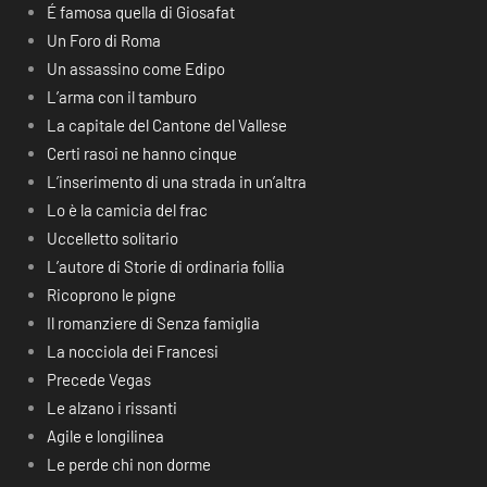
É famosa quella di Giosafat
Un Foro di Roma
Un assassino come Edipo
L’arma con il tamburo
La capitale del Cantone del Vallese
Certi rasoi ne hanno cinque
L’inserimento di una strada in un’altra
Lo è la camicia del frac
Uccelletto solitario
L’autore di Storie di ordinaria follia
Ricoprono le pigne
Il romanziere di Senza famiglia
La nocciola dei Francesi
Precede Vegas
Le alzano i rissanti
Agile e longilinea
Le perde chi non dorme