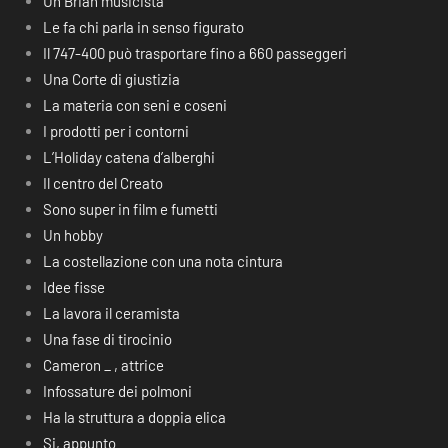
Un Brian musicista
Le fa chi parla in senso figurato
Il 747-400 può trasportare fino a 660 passeggeri
Una Corte di giustizia
La materia con seni e coseni
I prodotti per i contorni
L’Holiday catena d’alberghi
Il centro del Creato
Sono super in film e fumetti
Un hobby
La costellazione con una nota cintura
Idee fisse
La lavora il ceramista
Una fase di tirocinio
Cameron _ , attrice
Infossature dei polmoni
Ha la struttura a doppia elica
Si, appunto