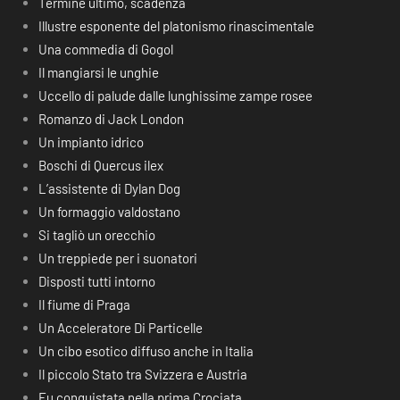
Termine ultimo, scadenza
Illustre esponente del platonismo rinascimentale
Una commedia di Gogol
Il mangiarsi le unghie
Uccello di palude dalle lunghissime zampe rosee
Romanzo di Jack London
Un impianto idrico
Boschi di Quercus ilex
L’assistente di Dylan Dog
Un formaggio valdostano
Si tagliò un orecchio
Un treppiede per i suonatori
Disposti tutti intorno
Il fiume di Praga
Un Acceleratore Di Particelle
Un cibo esotico diffuso anche in Italia
Il piccolo Stato tra Svizzera e Austria
Fu conquistata nella prima Crociata