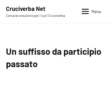
Vai
Cruciverba Net
al
Menu
Cerca la soluzione per i tuoi Cruciverba
contenuto
Un suffisso da participio
passato