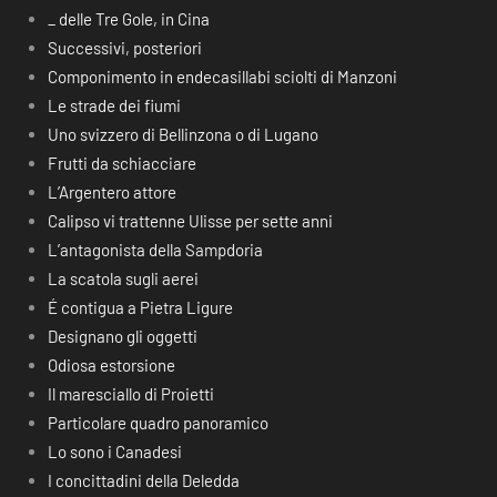
_ delle Tre Gole, in Cina
Successivi, posteriori
Componimento in endecasillabi sciolti di Manzoni
Le strade dei fiumi
Uno svizzero di Bellinzona o di Lugano
Frutti da schiacciare
L’Argentero attore
Calipso vi trattenne Ulisse per sette anni
L’antagonista della Sampdoria
La scatola sugli aerei
É contigua a Pietra Ligure
Designano gli oggetti
Odiosa estorsione
Il maresciallo di Proietti
Particolare quadro panoramico
Lo sono i Canadesi
I concittadini della Deledda