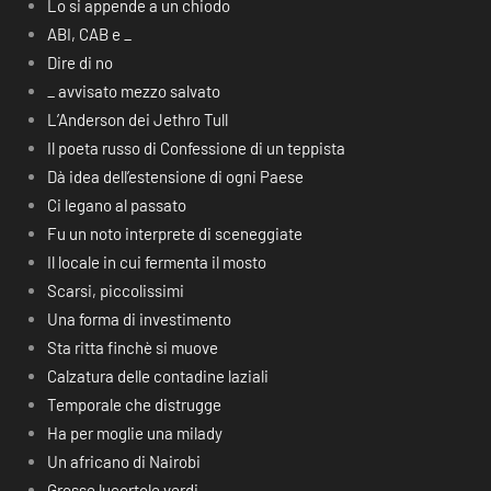
Lo si appende a un chiodo
ABI, CAB e _
Dire di no
_ avvisato mezzo salvato
L’Anderson dei Jethro Tull
Il poeta russo di Confessione di un teppista
Dà idea dell’estensione di ogni Paese
Ci legano al passato
Fu un noto interprete di sceneggiate
Il locale in cui fermenta il mosto
Scarsi, piccolissimi
Una forma di investimento
Sta ritta finchè si muove
Calzatura delle contadine laziali
Temporale che distrugge
Ha per moglie una milady
Un africano di Nairobi
Grosse lucertole verdi