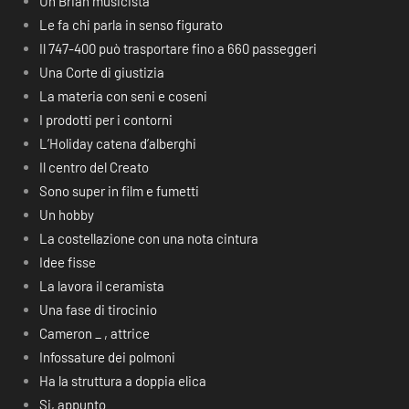
Un Brian musicista
Le fa chi parla in senso figurato
Il 747-400 può trasportare fino a 660 passeggeri
Una Corte di giustizia
La materia con seni e coseni
I prodotti per i contorni
L’Holiday catena d’alberghi
Il centro del Creato
Sono super in film e fumetti
Un hobby
La costellazione con una nota cintura
Idee fisse
La lavora il ceramista
Una fase di tirocinio
Cameron _ , attrice
Infossature dei polmoni
Ha la struttura a doppia elica
Si, appunto