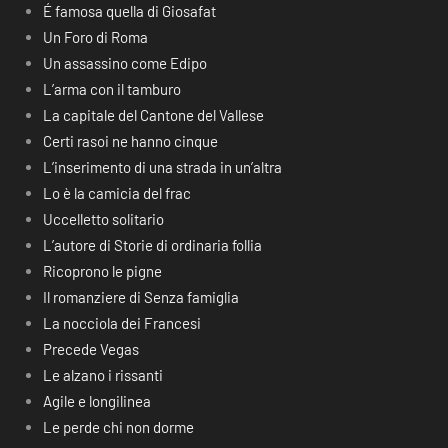
É famosa quella di Giosafat
Un Foro di Roma
Un assassino come Edipo
L’arma con il tamburo
La capitale del Cantone del Vallese
Certi rasoi ne hanno cinque
L’inserimento di una strada in un’altra
Lo è la camicia del frac
Uccelletto solitario
L’autore di Storie di ordinaria follia
Ricoprono le pigne
Il romanziere di Senza famiglia
La nocciola dei Francesi
Precede Vegas
Le alzano i rissanti
Agile e longilinea
Le perde chi non dorme