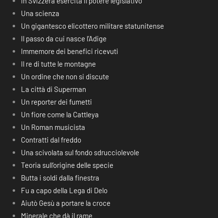
In Svizzera esercita il potere legislativo
Una scienza
Un gigantesco elicottero militare statunitense
Il passo da cui nasce l’Adige
Immemore dei benefici ricevuti
Il re di tutte le montagne
Un ordine che non si discute
La città di Superman
Un reporter dei fumetti
Un fiore come la Cattleya
Un Roman musicista
Contratti dal freddo
Una scivolata sul fondo sdrucciolevole
Teoria sull’origine delle specie
Butta i soldi dalla finestra
Fu a capo della Lega di Delo
Aiutò Gesù a portare la croce
Minerale che dà il rame