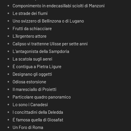
Componimento in endecasillabi sciolti di Manzoni
Le strade dei fiumi
Uno svizzero di Bellinzona o di Lugano
Frutti da schiacciare
L’Argentero attore
Calipso vi trattenne Ulisse per sette anni
L’antagonista della Sampdoria
La scatola sugli aerei
É contigua a Pietra Ligure
Designano gli oggetti
Odiosa estorsione
Il maresciallo di Proietti
Particolare quadro panoramico
Lo sono i Canadesi
I concittadini della Deledda
É famosa quella di Giosafat
Un Foro di Roma