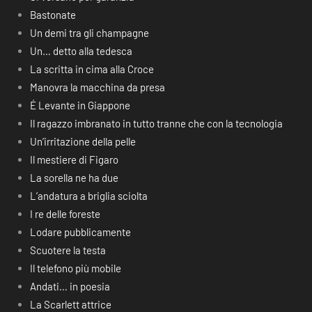
Bastonate
Un demi tra gli champagne
Un… detto alla tedesca
La scritta in cima alla Croce
Manovra la macchina da presa
É Levante in Giappone
Il ragazzo imbranato in tutto tranne che con la tecnologia
Un’irritazione della pelle
Il mestiere di Figaro
La sorella ne ha due
L’andatura a briglia sciolta
I re delle foreste
Lodare pubblicamente
Scuotere la testa
Il telefono più mobile
Andati… in poesia
La Scarlett attrice