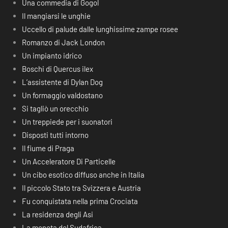
Una commedia di Gogol
Il mangiarsi le unghie
Uccello di palude dalle lunghissime zampe rosee
Romanzo di Jack London
Un impianto idrico
Boschi di Quercus ilex
L’assistente di Dylan Dog
Un formaggio valdostano
Si tagliò un orecchio
Un treppiede per i suonatori
Disposti tutti intorno
Il fiume di Praga
Un Acceleratore Di Particelle
Un cibo esotico diffuso anche in Italia
Il piccolo Stato tra Svizzera e Austria
Fu conquistata nella prima Crociata
La residenza degli Asi
La moneta del Sudafrica