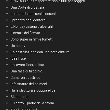
Il 747-400 può trasportare fino a 660 passeggeri
Una Corte di giustizia
La materia con seni e coseni
I prodotti per i contorni
L’Holiday catena d’alberghi
Il centro del Creato
Sono super in film e fumetti
Un hobby
La costellazione con una nota cintura
Idee fisse
La lavora il ceramista
Una fase di tirocinio
Cameron _ , attrice
Infossature dei polmoni
Ha la struttura a doppia elica
Si, appunto
Fu detto Il padre della storia
Fuori nei prefissi