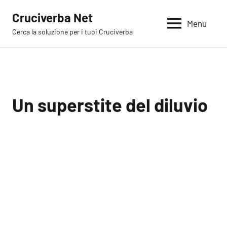
Vai
Cruciverba Net
al
Menu
Cerca la soluzione per i tuoi Cruciverba
contenuto
Un superstite del diluvio