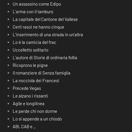
Un assassino come Edipo
L’arma con il tamburo
La capitale del Cantone del Vallese
Certi rasoi ne hanno cinque
L’inserimento di una strada in un’altra
Lo è la camicia del frac
Uccelletto solitario
L’autore di Storie di ordinaria follia
Ricoprono le pigne
Il romanziere di Senza famiglia
La nocciola dei Francesi
Precede Vegas
Le alzano i rissanti
Agile e longilinea
Le perde chi non dorme
Lo si appende a un chiodo
ABI, CAB e _