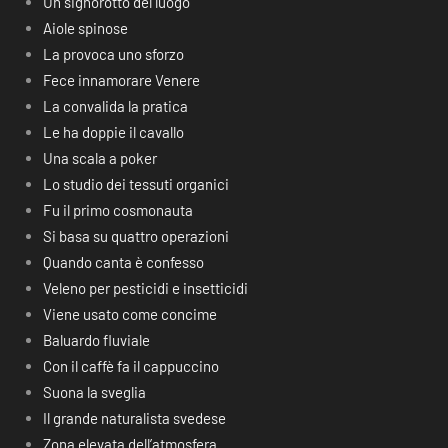
Un signorotto del luogo
Aiole spinose
La provoca uno sforzo
Fece innamorare Venere
La convalida la pratica
Le ha doppie il cavallo
Una scala a poker
Lo studio dei tessuti organici
Fu il primo cosmonauta
Si basa su quattro operazioni
Quando canta è confesso
Veleno per pesticidi e insetticidi
Viene usato come concime
Baluardo fluviale
Con il caffè fa il cappuccino
Suona la sveglia
Il grande naturalista svedese
Zona elevata dell’atmosfera