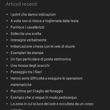
Articoli recenti
I point che danno indicazioni
A volte non si riesce a togliersela dalla testa
Fornisce i cavallerizzi
Sollecita una scelta
Interagire verbalmente
Imbarcazione cinese con le vele di stuoie
Esemplari da stampa
Un tipo particolare di posta elettronica
Una mossa degli scacchi
Passaggio tra i filari
Hanno serie difficoltà a eseguire le operazioni
matematiche
Macchina per il taglio del foraggio
Esempio che si segue in modo pedissequo
La zona in cui la luce del sole e occultata da un corpo