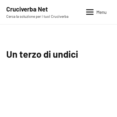
Vai
Cruciverba Net
al
Menu
Cerca la soluzione per i tuoi Cruciverba
contenuto
Un terzo di undici