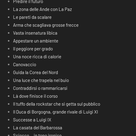
Predire il futuro
La zona delle Ande con La Paz
Le pareti da scalare
Arma che scagliava grosse frecce
Vasta insenatura libica
Appestare un ambiente
Il peggiore per grado
Una noce ricca di calorie
Canovaccio
Guida la Corea del Nord
Una luce che trapela nel buio
Contraddirsi o rammaricarsi
Là dove finisce il corso
Il tuffo della rockstar che si getta sul pubblico
Il Duca di Borgogna, grande rivale di Luigi XI
Successe a Luigi IX
La casata del Barbarossa
Sciocco… in tono ironico