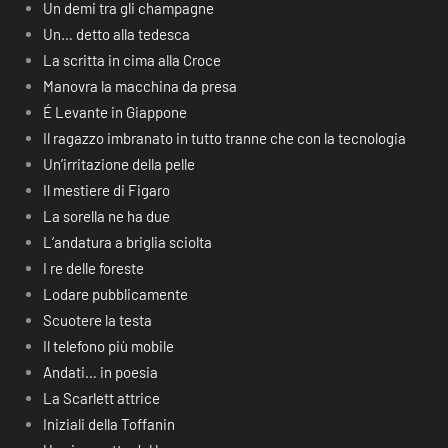
Un demi tra gli champagne
Un… detto alla tedesca
La scritta in cima alla Croce
Manovra la macchina da presa
É Levante in Giappone
Il ragazzo imbranato in tutto tranne che con la tecnologia
Un’irritazione della pelle
Il mestiere di Figaro
La sorella ne ha due
L’andatura a briglia sciolta
I re delle foreste
Lodare pubblicamente
Scuotere la testa
Il telefono più mobile
Andati… in poesia
La Scarlett attrice
Iniziali della Toffanin