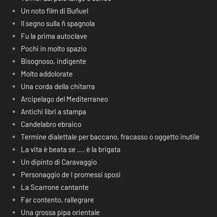
Un noto film di Buñuel
Il segno sulla ñ spagnola
Fu la prima autoclave
Pochi in molto spazio
Bisognoso, indigente
Molto addolorate
Una corda della chitarra
Arcipelago del Mediterraneo
Antichi libri a stampa
Candelabro ebraico
Termine dialettale per baccano, fracasso o oggetto inutile
La vita è beata se …. è la brigata
Un dipinto di Caravaggio
Personaggio de I promessi sposi
La Scarrone cantante
Far contento, rallegrare
Una grossa pipa orientale