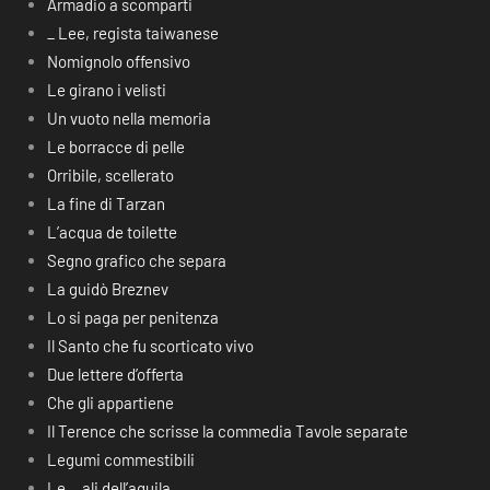
Armadio a scomparti
_ Lee, regista taiwanese
Nomignolo offensivo
Le girano i velisti
Un vuoto nella memoria
Le borracce di pelle
Orribile, scellerato
La fine di Tarzan
L’acqua de toilette
Segno grafico che separa
La guidò Breznev
Lo si paga per penitenza
Il Santo che fu scorticato vivo
Due lettere d’offerta
Che gli appartiene
Il Terence che scrisse la commedia Tavole separate
Legumi commestibili
Le… ali dell’aquila