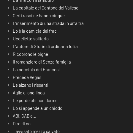
L’arma con il tamburo
La capitale del Cantone del Vallese
Certi rasoi ne hanno cinque
L’inserimento di una strada in un’altra
Lo è la camicia del frac
Uccelletto solitario
L’autore di Storie di ordinaria follia
Ricoprono le pigne
Il romanziere di Senza famiglia
La nocciola dei Francesi
Precede Vegas
Le alzano i rissanti
Agile e longilinea
Le perde chi non dorme
Lo si appende a un chiodo
ABI, CAB e _
Dire di no
_ avvisato mezzo salvato