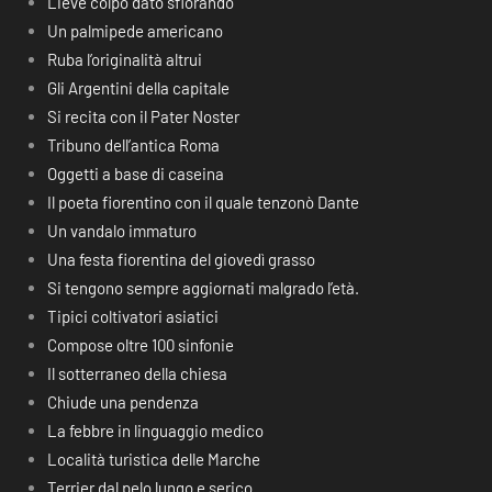
Lieve colpo dato sfiorando
Un palmipede americano
Ruba l’originalità altrui
Gli Argentini della capitale
Si recita con il Pater Noster
Tribuno dell’antica Roma
Oggetti a base di caseina
Il poeta fiorentino con il quale tenzonò Dante
Un vandalo immaturo
Una festa fiorentina del giovedì grasso
Si tengono sempre aggiornati malgrado l’età.
Tipici coltivatori asiatici
Compose oltre 100 sinfonie
Il sotterraneo della chiesa
Chiude una pendenza
La febbre in linguaggio medico
Località turistica delle Marche
Terrier dal pelo lungo e serico