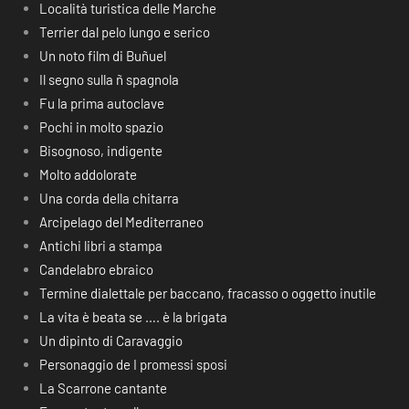
Località turistica delle Marche
Terrier dal pelo lungo e serico
Un noto film di Buñuel
Il segno sulla ñ spagnola
Fu la prima autoclave
Pochi in molto spazio
Bisognoso, indigente
Molto addolorate
Una corda della chitarra
Arcipelago del Mediterraneo
Antichi libri a stampa
Candelabro ebraico
Termine dialettale per baccano, fracasso o oggetto inutile
La vita è beata se …. è la brigata
Un dipinto di Caravaggio
Personaggio de I promessi sposi
La Scarrone cantante