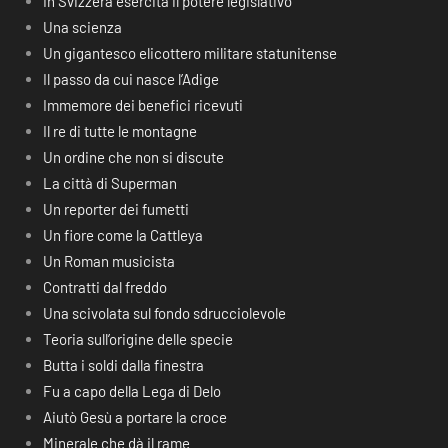
In Svizzera esercita il potere legislativo
Una scienza
Un gigantesco elicottero militare statunitense
Il passo da cui nasce l’Adige
Immemore dei benefici ricevuti
Il re di tutte le montagne
Un ordine che non si discute
La città di Superman
Un reporter dei fumetti
Un fiore come la Cattleya
Un Roman musicista
Contratti dal freddo
Una scivolata sul fondo sdrucciolevole
Teoria sull’origine delle specie
Butta i soldi dalla finestra
Fu a capo della Lega di Delo
Aiutò Gesù a portare la croce
Minerale che dà il rame