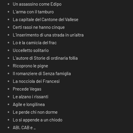
Un assassino come Edipo
L’arma con il tamburo
La capitale del Cantone del Vallese
Certi rasoi ne hanno cinque
L’inserimento di una strada in un’altra
Lo è la camicia del frac
Uccelletto solitario
L’autore di Storie di ordinaria follia
Ricoprono le pigne
Il romanziere di Senza famiglia
La nocciola dei Francesi
Precede Vegas
Le alzano i rissanti
Agile e longilinea
Le perde chi non dorme
Lo si appende a un chiodo
ABI, CAB e _