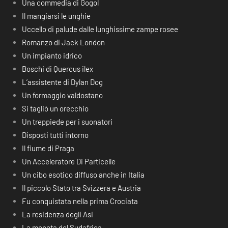
Una commedia di Gogol
Il mangiarsi le unghie
Uccello di palude dalle lunghissime zampe rosee
Romanzo di Jack London
Un impianto idrico
Boschi di Quercus ilex
L’assistente di Dylan Dog
Un formaggio valdostano
Si tagliò un orecchio
Un treppiede per i suonatori
Disposti tutti intorno
Il fiume di Praga
Un Acceleratore Di Particelle
Un cibo esotico diffuso anche in Italia
Il piccolo Stato tra Svizzera e Austria
Fu conquistata nella prima Crociata
La residenza degli Asi
La moneta del Sudafrica