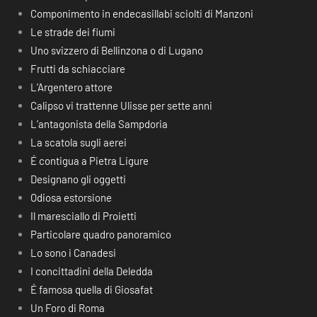
Componimento in endecasillabi sciolti di Manzoni
Le strade dei fiumi
Uno svizzero di Bellinzona o di Lugano
Frutti da schiacciare
L’Argentero attore
Calipso vi trattenne Ulisse per sette anni
L’antagonista della Sampdoria
La scatola sugli aerei
É contigua a Pietra Ligure
Designano gli oggetti
Odiosa estorsione
Il maresciallo di Proietti
Particolare quadro panoramico
Lo sono i Canadesi
I concittadini della Deledda
É famosa quella di Giosafat
Un Foro di Roma