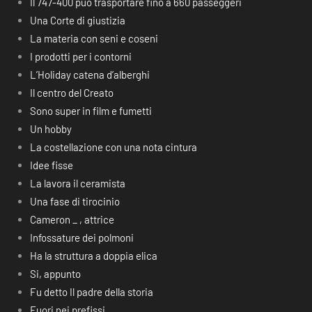
Il 747-400 può trasportare fino a 660 passeggeri
Una Corte di giustizia
La materia con seni e coseni
I prodotti per i contorni
L’Holiday catena d’alberghi
Il centro del Creato
Sono super in film e fumetti
Un hobby
La costellazione con una nota cintura
Idee fisse
La lavora il ceramista
Una fase di tirocinio
Cameron _ , attrice
Infossature dei polmoni
Ha la struttura a doppia elica
Si, appunto
Fu detto Il padre della storia
Fuori nei prefissi