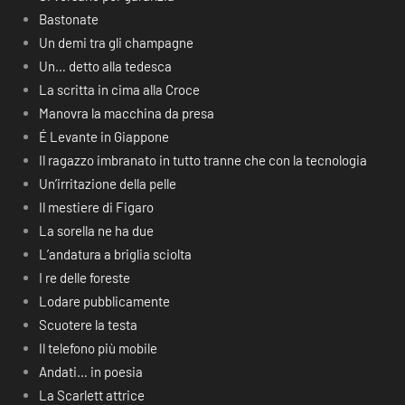
Bastonate
Un demi tra gli champagne
Un… detto alla tedesca
La scritta in cima alla Croce
Manovra la macchina da presa
É Levante in Giappone
Il ragazzo imbranato in tutto tranne che con la tecnologia
Un’irritazione della pelle
Il mestiere di Figaro
La sorella ne ha due
L’andatura a briglia sciolta
I re delle foreste
Lodare pubblicamente
Scuotere la testa
Il telefono più mobile
Andati… in poesia
La Scarlett attrice