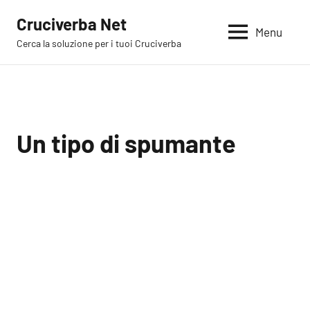
Vai
Cruciverba Net
al
Menu
Cerca la soluzione per i tuoi Cruciverba
contenuto
Un tipo di spumante