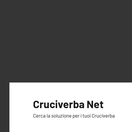
Vai
al
Cruciverba Net
contenuto
Cerca la soluzione per i tuoi Cruciverba