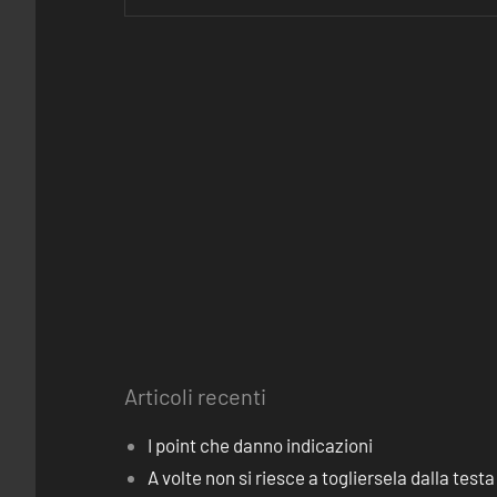
Articoli recenti
I point che danno indicazioni
A volte non si riesce a togliersela dalla testa