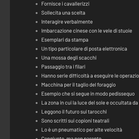
Fornisce i cavallerizzi
Sollecita una scelta
Interagire verbalmente
Imbarcazione cinese con le vele di stuoie
Esemplari da stampa
Un tipo particolare di posta elettronica
Una mossa degli scacchi
Passaggio tra i filari
Hanno serie difficoltà a eseguire le operaz
Macchina per il taglio del foraggio
Esempio che si segue in modo pedissequo
La zona in cui la luce del sole e occultata d
Leggono il futuro sui tarocchi
Sono scritti sui copioni teatrali
Lo è un pneumatico per alte velocità
Congiunto, ma non parente