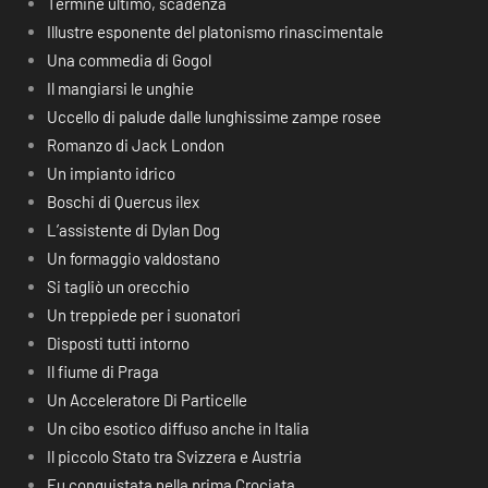
Termine ultimo, scadenza
Illustre esponente del platonismo rinascimentale
Una commedia di Gogol
Il mangiarsi le unghie
Uccello di palude dalle lunghissime zampe rosee
Romanzo di Jack London
Un impianto idrico
Boschi di Quercus ilex
L’assistente di Dylan Dog
Un formaggio valdostano
Si tagliò un orecchio
Un treppiede per i suonatori
Disposti tutti intorno
Il fiume di Praga
Un Acceleratore Di Particelle
Un cibo esotico diffuso anche in Italia
Il piccolo Stato tra Svizzera e Austria
Fu conquistata nella prima Crociata