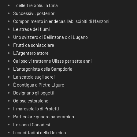
_ delle Tre Gole, in Cina
Successivi, posteriori
Componimento in endecasillabi sciolti di Manzoni
Le strade dei fiumi
Uno svizzero di Bellinzona o di Lugano
Frutti da schiacciare
L’Argentero attore
Calipso vi trattenne Ulisse per sette anni
L’antagonista della Sampdoria
La scatola sugli aerei
É contigua a Pietra Ligure
Designano gli oggetti
Odiosa estorsione
Il maresciallo di Proietti
Particolare quadro panoramico
Lo sono i Canadesi
I concittadini della Deledda