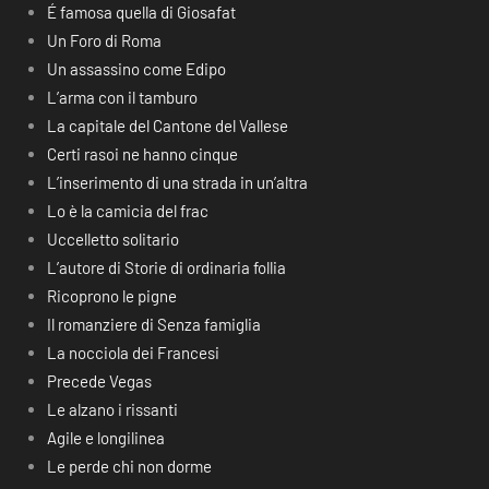
É famosa quella di Giosafat
Un Foro di Roma
Un assassino come Edipo
L’arma con il tamburo
La capitale del Cantone del Vallese
Certi rasoi ne hanno cinque
L’inserimento di una strada in un’altra
Lo è la camicia del frac
Uccelletto solitario
L’autore di Storie di ordinaria follia
Ricoprono le pigne
Il romanziere di Senza famiglia
La nocciola dei Francesi
Precede Vegas
Le alzano i rissanti
Agile e longilinea
Le perde chi non dorme