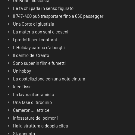
Un Brian musicista
Le fa chi parla in senso figurato
Il 747-400 può trasportare fino a 660 passeggeri
Una Corte di giustizia
La materia con seni e coseni
I prodotti per i contorni
L’Holiday catena d’alberghi
Il centro del Creato
Sono super in film e fumetti
Un hobby
La costellazione con una nota cintura
Idee fisse
La lavora il ceramista
Una fase di tirocinio
Cameron _ , attrice
Infossature dei polmoni
Ha la struttura a doppia elica
Si, appunto