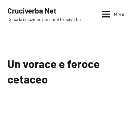
Vai
Cruciverba Net
al
Menu
Cerca la soluzione per i tuoi Cruciverba
contenuto
Un vorace e feroce
cetaceo