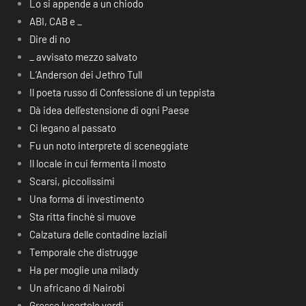
Lo si appende a un chiodo
ABI, CAB e _
Dire di no
_ avvisato mezzo salvato
L’Anderson dei Jethro Tull
Il poeta russo di Confessione di un teppista
Dà idea dell’estensione di ogni Paese
Ci legano al passato
Fu un noto interprete di sceneggiate
Il locale in cui fermenta il mosto
Scarsi, piccolissimi
Una forma di investimento
Sta ritta finchè si muove
Calzatura delle contadine laziali
Temporale che distrugge
Ha per moglie una milady
Un africano di Nairobi
Grosse lucertole verdi